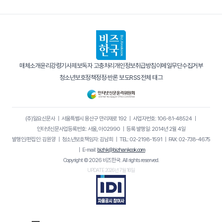
매체소개
윤리강령
기사제보
독자 고충처리
개인정보취급방침
이메일무단수집거부
청소년보호정책
정정·반론 보도
RSS
전체 태그
(주)일요신문사
｜
서울특별시 용산구 만리재로 192
｜
사업자번호: 106-81-48524
｜
인터넷신문사업등록번호: 서울, 아02990
｜
등록·발행일: 2014년 2월 4일
발행인/편집인: 김원양
｜
청소년보호책임자: 김남희
｜
TEL: 02-2198-1591
｜
FAX: 02-738-4675
｜
E-mail:
bizhk@bizhankook.com
Copyright © 2026 비즈한국. All rights reserved.
UPDATE 2026년 7월 16일