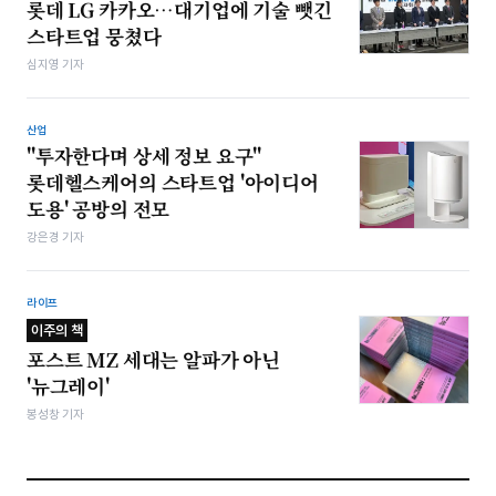
롯데 LG 카카오…대기업에 기술 뺏긴
스타트업 뭉쳤다
심지영 기자
산업
"투자한다며 상세 정보 요구"
롯데헬스케어의 스타트업 '아이디어
도용' 공방의 전모
강은경 기자
라이프
이주의 책
포스트 MZ 세대는 알파가 아닌
'뉴그레이'
봉성창 기자