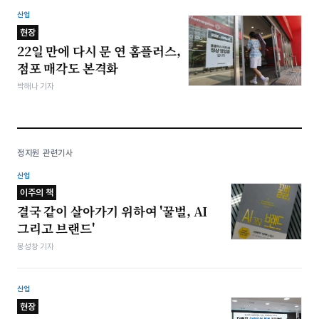
산업
현장
22일 만에 다시 문 연 홈플러스,
점포 매각도 본격화
박해나 기자
정지원 관련기사
산업
이주의 책
결국 같이 살아가기 위하여 '꿀벌, AI
그리고 브랜드'
봉성창 기자
산업
현장