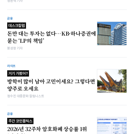
정원혁 기자
금융
데스크칼럼
돈만 대는 투자는 없다…KB·하나증권에
묻는 ‘LP의 책임’
봉성창 기자
라이프
거기 가봤어?
방학이 많이 남아 고민이세요? 그렇다면
양주로 오세요
정수진 대중문화 칼럼니스트
금융
주간 코인플릭스
2026년 32주차 암호화폐 상승률 1위