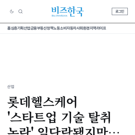
로그인
홈
심층기획
산업
금융
부동산
정책
노동
소비
자동차
사회
환경
지역
라이프
산업
롯데헬스케어
'스타트업 기술 탈취
논란' 일단락됐지만…