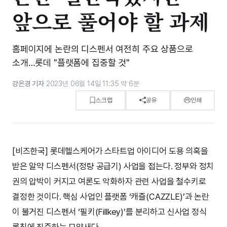
앞으로 풀어야 할 과제
홈페이지에 논란의 디스펜서 여전히 주요 상품으로
소개…롯데 "플랫폼에 집중할 것"
강은경 기자
·
2023년 06월 14일 11:35
·
약 6분
스크랩
공유
인쇄
[비즈한국] 롯데헬스케어가 스타트업 아이디어 도용 의혹을
받은 알약 디스펜서(정량 공급기) 사업을 접는다. 정부와 정치
권의 압박이 커지고 여론도 악화하자 관련 사업을 철수키로
결정한 것이다. 핵심 사업인 플랫폼 ‘캐즐(CAZZLE)’과 논란
이 불거진 디스펜서 ‘필키(Fillkey)’를 분리하고 신사업 정식
론칭에 집중하는 모양새다.