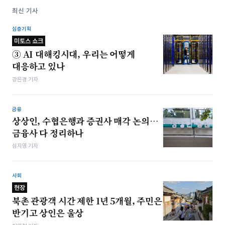
최신 기사
심층기획
미토스 쇼크
③ AI 대해킹시대, 우리는 어떻게
대응하고 있나
강은경 기자
금융
상상인, 수협은행과 증권사 매각 논의…
금융사 다 정리하나
심지영 기자
사회
현장
북촌 관광객 시간 제한 1년 5개월, 주민은
반기고 상인은 울상