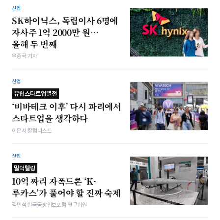
산업
SK하이닉스, 독립이사 6명에
자사주 1억 2000만 원…
올해 두 번째
우종국 기자
산업
유럽스타트업열전
‘비바테크 이후’ 다시 파리에서
스타트업을 생각하다
이은서 칼럼니스트
산업
밀덕텔링
10억 짜리 자폭드론 ‘K-
루카스’가 풀어야 할 진짜 숙제
김민석 한국국방안보포럼 연구위원