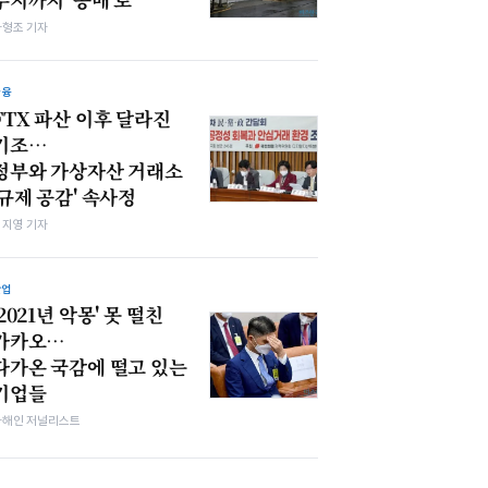
차형조 기자
금융
FTX 파산 이후 달라진
기조…
정부와 가상자산 거래소
'규제 공감' 속사정
심지영 기자
산업
'2021년 악몽' 못 떨친
카카오…
다가온 국감에 떨고 있는
기업들
차해인 저널리스트