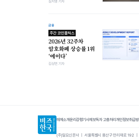
심지영 기자
금융
주간 코인플릭스
2026년 32주차
암호화폐 상승률 1위
‘에이다’
김상연 기자
매체소개
윤리강령
기사제보
독자 고충처리
개인정보취급방
(주)일요신문사
｜
서울특별시 용산구 만리재로 192