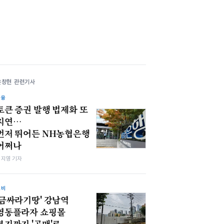
윤창현 관련기사
금융
토큰 증권 발행 법제화 또
지연…
먼저 뛰어든 NH농협은행
어쩌나
심지영 기자
소비
'금싸라기땅' 강남역
영동플라자 쇼핑몰
부지까지 '공매'로