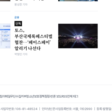
봉성창 기자
금융
단독
토스,
부산국제록페스티벌
협찬…‘페이스페이’
알리기 나선다
박형민 기자
침
이메일무단수집거부
청소년보호정책
정정·반론 보도
RSS
전체 태그
｜
사업자번호: 106-81-48524
｜
인터넷신문사업등록번호: 서울, 아02990
｜
등록·발행일: