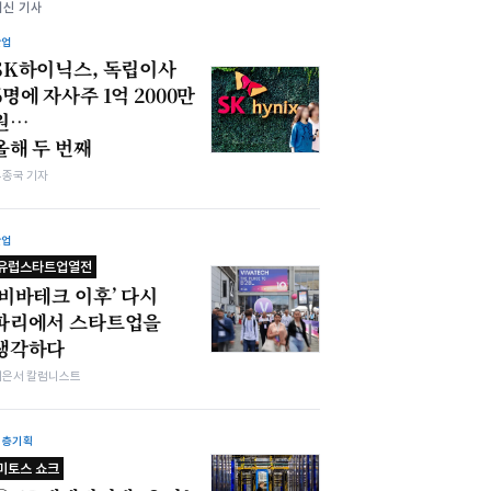
최신 기사
산업
SK하이닉스, 독립이사
6명에 자사주 1억 2000만
원…
올해 두 번째
우종국 기자
산업
유럽스타트업열전
‘비바테크 이후’ 다시
파리에서 스타트업을
생각하다
이은서 칼럼니스트
심층기획
미토스 쇼크