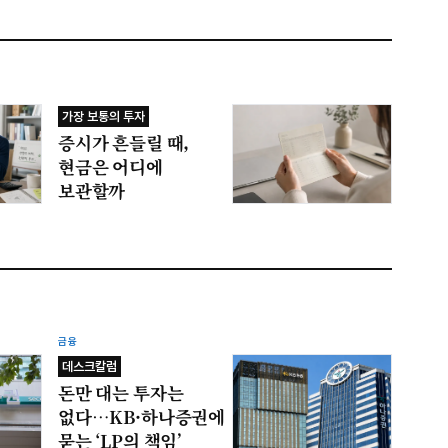
가장 보통의 투자
증시가 흔들릴 때,
현금은 어디에
보관할까
금융
데스크칼럼
돈만 대는 투자는
없다…KB·하나증권에
묻는 ‘LP의 책임’