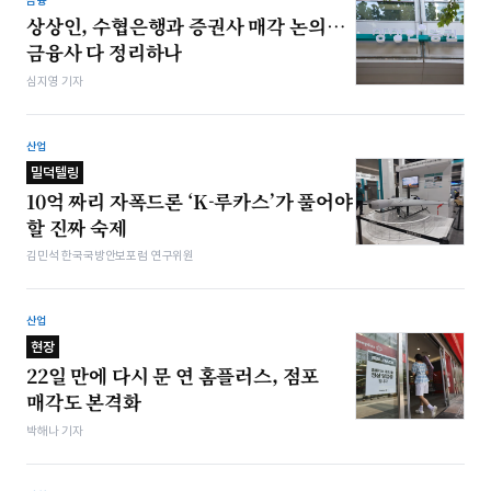
금융
상상인, 수협은행과 증권사 매각 논의…
금융사 다 정리하나
심지영 기자
산업
밀덕텔링
10억 짜리 자폭드론 ‘K-루카스’가 풀어야
할 진짜 숙제
김민석 한국국방안보포럼 연구위원
산업
현장
22일 만에 다시 문 연 홈플러스, 점포
매각도 본격화
박해나 기자