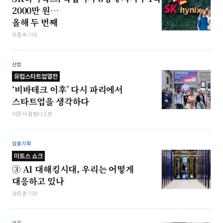
2000만 원…
올해 두 번째
우종국 기자
산업
유럽스타트업열전
‘비바테크 이후’ 다시 파리에서
스타트업을 생각하다
이은서 칼럼니스트
심층기획
미토스 쇼크
③ AI 대해킹시대, 우리는 어떻게
대응하고 있나
강은경 기자