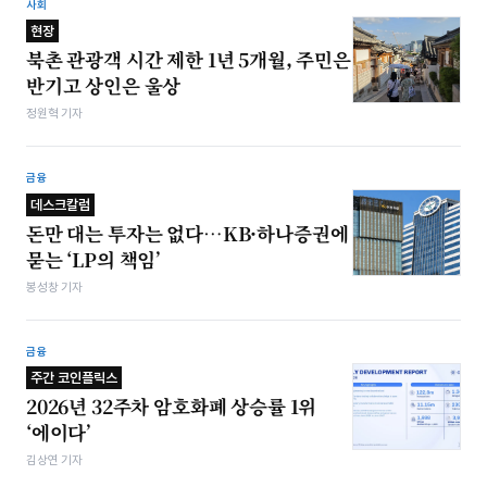
사회
현장
북촌 관광객 시간 제한 1년 5개월, 주민은
반기고 상인은 울상
정원혁 기자
금융
데스크칼럼
돈만 대는 투자는 없다…KB·하나증권에
묻는 ‘LP의 책임’
봉성창 기자
금융
주간 코인플릭스
2026년 32주차 암호화폐 상승률 1위
‘에이다’
김상연 기자