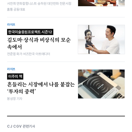
서찬휘 만화칼럼니스트·송하원 대안만화 전문서점
홈통 공동대표
라이프
한국미술응원프로젝트 시즌12
김도마-상식과 비상식의 모순
속에서
전준엽 화가·비즈한국 아트에디터
라이프
이주의 책
흔들리는 시장에서 나를 붙잡는
‘투자의 중력’
봉성창 기자
CJ CGV 관련기사