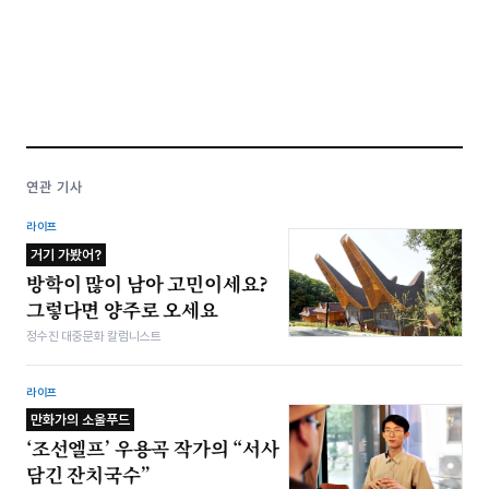
연관 기사
라이프
거기 가봤어?
방학이 많이 남아 고민이세요?
그렇다면 양주로 오세요
정수진 대중문화 칼럼니스트
라이프
만화가의 소울푸드
‘조선엘프’ 우용곡 작가의 “서사
담긴 잔치국수”