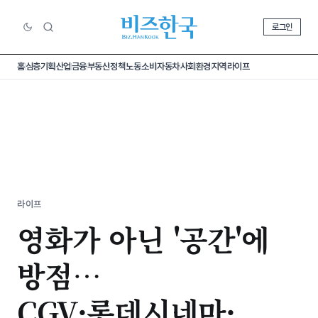
로그인
홈
심층기획
산업
금융
부동산
정책
노동
소비
자동차
사회
환경
지역
라이프
라이프
영화가 아닌 '공간'에
방점…
CGV·롯데시네마·