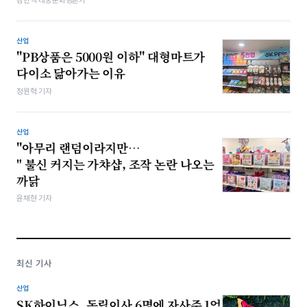
김헌식 대중문화평론가
산업
"PB상품은 5000원 이하" 대형마트가
다이소 닮아가는 이유
정원혁 기자
산업
"아무리 랜덤이라지만…
" 불신 커지는 가챠샵, 조작 논란 나오는
까닭
윤채현 기자
최신 기사
산업
SK하이닉스, 독립이사 6명에 자사주 1억