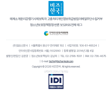
매체소개
윤리강령
기사제보
독자 고충처리
개인정보취급방침
이메일무단수집거부
청소년보호정책
정정·반론 보도
RSS
전체 태그
(주)일요신문사
｜
서울특별시 용산구 만리재로 192
｜
사업자번호: 106-81-48524
｜
인터넷신문사업등록번호: 서울, 아02990
｜
등록·발행일: 2014년 2월 4일
발행인/편집인: 김원양
｜
청소년보호책임자: 김남희
｜
TEL: 02-2198-1591
｜
FAX: 02-738-4675
｜
E-mail:
bizhk@bizhankook.com
Copyright © 2026 비즈한국. All rights reserved.
UPDATE 2026년 7월 16일