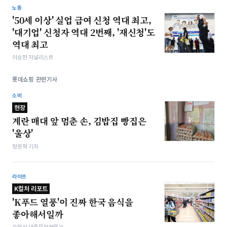
노동
'50세 이상' 실업 급여 신청 역대 최고,
'대기업' 신청자 역대 2번째, '재신청'도
역대 최고
이승현 저널리스트
롯데쇼핑 관련기사
소비
현장
계란 매대 앞 멈춘 손, 김밥집 빵집은
'울상'
정원혁 기자
라이프
K컬처 리포트
'K푸드 열풍'이 진짜 한국 음식을
좋아해서일까