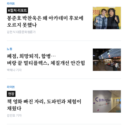
라이프
K컬처 리포트
봉준호 박찬욱은 왜 아카데미 후보에
오르지 못했나
김헌식 대중문화평론가
노동
폐점, 희망퇴직, 합병…
벼랑 끝 멀티플렉스, 체질개선 안간힘
박해나 기자
라이프
현장
책 영화 빠진 자리, 도파민과 체험이
채웠다
김민호 기자