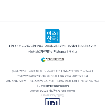
매체소개
윤리강령
기사제보
독자 고충처리
개인정보취급방침
이메일무단수집거부
청소년보호정책
정정·반론 보도
RSS
전체 태그
(주)일요신문사
｜
서울특별시 용산구 만리재로 192
｜
사업자번호: 106-81-48524
｜
인터넷신문사업등록번호: 서울, 아02990
｜
등록·발행일: 2014년 2월 4일
발행인/편집인: 김원양
｜
청소년보호책임자: 김남희
｜
TEL: 02-2198-1591
｜
FAX: 02-738-4675
｜
E-mail:
bizhk@bizhankook.com
Copyright © 2026 비즈한국. All rights reserved.
UPDATE 2026년 7월 16일