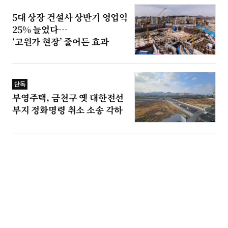
5대 상장 건설사 상반기 영업익
25% 늘었다…
‘고원가 현장’ 줄어든 효과
단독
부영주택, 금천구 옛 대한전선
부지 정화명령 취소 소송 각하