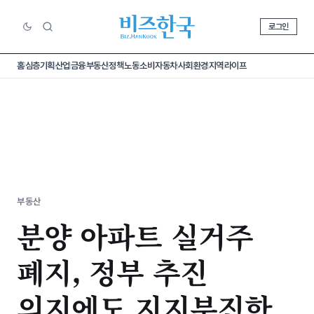
로그인
홈
심층기획
산업
금융
부동산
정책
노동
소비
자동차
사회
환경
지역
라이프
부동산
분양 아파트 실거주
폐지, 정부 추진
의지에도 지지부진한