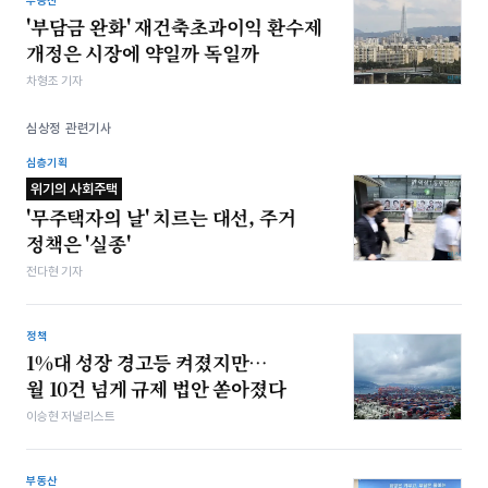
부동산
'부담금 완화' 재건축초과이익 환수제
개정은 시장에 약일까 독일까
차형조 기자
심상정 관련기사
심층기획
위기의 사회주택
'무주택자의 날' 치르는 대선, 주거
정책은 '실종'
전다현 기자
정책
1%대 성장 경고등 켜졌지만…
월 10건 넘게 규제 법안 쏟아졌다
이승현 저널리스트
부동산