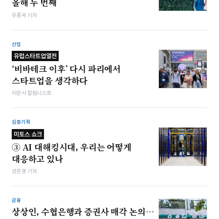
올해 두 번째
우종국 기자
산업
유럽스타트업열전
‘비바테크 이후’ 다시 파리에서
스타트업을 생각하다
이은서 칼럼니스트
심층기획
미토스 쇼크
③ AI 대해킹시대, 우리는 어떻게
대응하고 있나
강은경 기자
금융
상상인, 수협은행과 증권사 매각 논의…