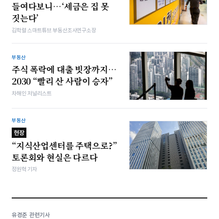
들여다보니…‘세금은 집 못
짓는다’
김학렬 스마트튜브 부동산조사연구소장
부동산
주식 폭락에 대출 빗장까지…
2030 “빨리 산 사람이 승자”
차해인 저널리스트
부동산
현장
“지식산업센터를 주택으로?”
토론회와 현실은 다르다
정원혁 기자
유경준 관련기사