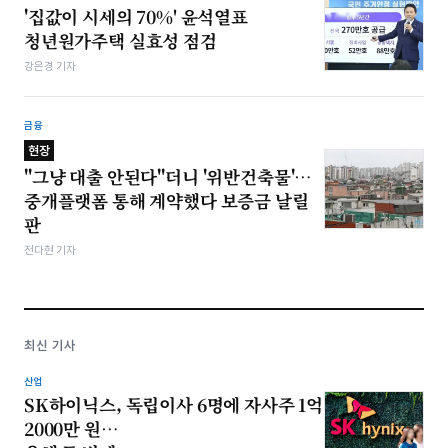
'집값이 시세의 70%' 윤석열표
청년원가주택 실효성 점검
강은경 기자
금융
현장
"그냥 대출 안된다"더니 '위반건축물'…
중개플랫폼 통해 계약했다 보증금 날릴
판
전다현 기자
최신 기사
산업
SK하이닉스, 독립이사 6명에 자사주 1억
2000만 원…