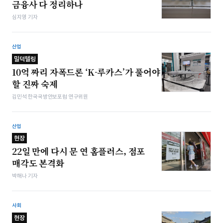
금융사 다 정리하나
심지영 기자
산업
밀덕텔링
10억 짜리 자폭드론 ‘K-루카스’가 풀어야
할 진짜 숙제
김민석 한국국방안보포럼 연구위원
산업
현장
22일 만에 다시 문 연 홈플러스, 점포
매각도 본격화
박해나 기자
사회
현장