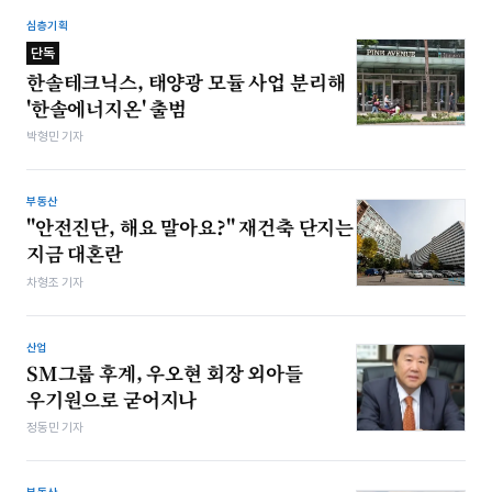
심층기획
단독
한솔테크닉스, 태양광 모듈 사업 분리해
'한솔에너지온' 출범
박형민 기자
부동산
"안전진단, 해요 말아요?" 재건축 단지는
지금 대혼란
차형조 기자
산업
SM그룹 후계, 우오현 회장 외아들
우기원으로 굳어지나
정동민 기자