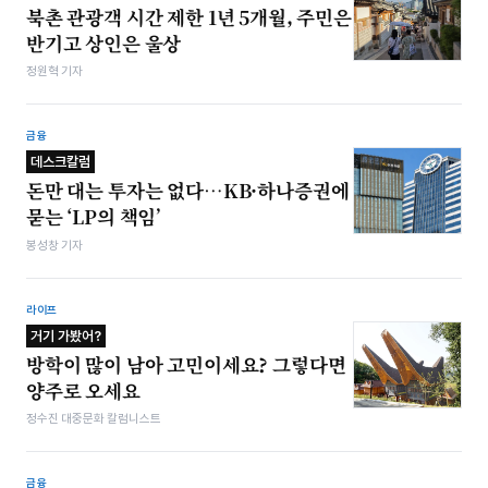
북촌 관광객 시간 제한 1년 5개월, 주민은
반기고 상인은 울상
정원혁 기자
금융
데스크칼럼
돈만 대는 투자는 없다…KB·하나증권에
묻는 ‘LP의 책임’
봉성창 기자
라이프
거기 가봤어?
방학이 많이 남아 고민이세요? 그렇다면
양주로 오세요
정수진 대중문화 칼럼니스트
금융