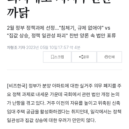
까닭
2월 정부 정책과제 선정…"침체기, 규제 없애야" vs
"집값 상승, 정책 일관성 파괴" 찬반 양론 속 법안 표류
차형조 기자
·
2023년 05월 10일 17:57
·
약 4분
스크랩
공유
인쇄
[비즈한국] 정부가 분양 아파트에 대한 실거주 의무 폐지를 주
요 정책 과제로 내세운 가운데 국회에서 관련 법안 개정 논의
가 난항을 겪고 있다. 거주 이전의 자유를 높이고 위축된 신축
임대 주택 공급을 활성화하겠다는 취지인데, 일각에서는 정책
일관성과 집값 상승에 대한 우려가 만만치 않다.