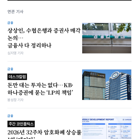
연관 기사
금융
상상인, 수협은행과 증권사 매각
논의…
금융사 다 정리하나
심지영 기자
금융
데스크칼럼
돈만 대는 투자는 없다…KB·
하나증권에 묻는 ‘LP의 책임’
봉성창 기자
금융
주간 코인플릭스
2026년 32주차 암호화폐 상승률