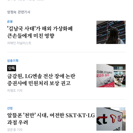
양정숙 관련기사
금융
'김남국 사태'가 해외 가상화폐
큰손들에게 미친 영향
차해인 저널리스트
심층기획
단독
금감원, LG엔솔 전산 장애 논란
증권사에 민원처리 보상 권고
차형조 기자
산업
알뜰폰 '천만' 시대, 여전한 SKT·KT·LG
과점 우려
강은경 기자