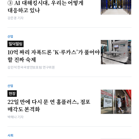
③ AI 대해킹시대, 우리는 어떻게
대응하고 있나
강은경 기자
산업
밀덕텔링
10억 짜리 자폭드론 ‘K-루카스’가 풀어야
할 진짜 숙제
김민석 한국국방안보포럼 연구위원
산업
현장
22일 만에 다시 문 연 홈플러스, 점포
매각도 본격화
박해나 기자
사회