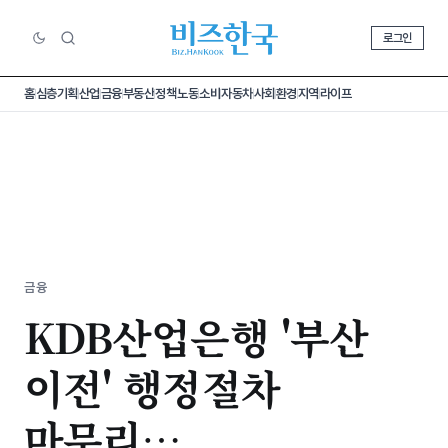
로그인
홈
심층기획
산업
금융
부동산
정책
노동
소비
자동차
사회
환경
지역
라이프
금융
KDB산업은행 '부산
이전' 행정절차
마무리…