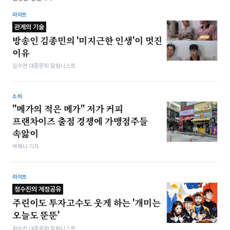
라이프
관계의 기술
방송인 김종민의 '미지근한 인생'이 멋진
이유
김수연 대중문화 칼럼니스트
소비
"메가의 적은 메가" 저가 커피
프랜차이즈 출점 경쟁에 가맹점주들
속앓이
박해나 기자
라이프
정수진의 계정공유
주린이도 투자고수도 웃게 하는 '개미는
오늘도 뚠뚠'
정수진 대중문화 칼럼니스트