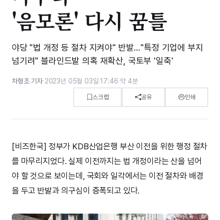
'음모론' 다시 꿈틀
야당 "법 개정 등 절차 지켜야" 반발…"특정 기업에 부지
넘기려" 블라인드발 의혹 재확산, 국토부 '일축'
차형조 기자
·
2023년 05월 03일 17:46
·
약 4분
스크랩
공유
인쇄
[비즈한국] 정부가 KDB산업은행 부산 이전을 위한 행정 절차
를 마무리지었다. 실제 이전까지는 법 개정이라는 산을 넘어
야 할 것으로 보이는데, 국회와 일각에서는 이전 절차와 배경
을 두고 반발과 의구심이 증폭되고 있다.