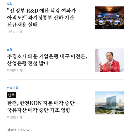
산업
"전 정부 R&D 예산 삭감 여파가
아직도?" 과기정통부 산하 기관
신규채용 실태
강은경 기자
금융
추경호가 띄운 기업은행 대구 이전론,
산업은행 전철 밟나
박형민 기자
심층기획
단독
한전, 한전KDN 지분 매각 중단…
국유자산 매각 중단 기조 영향
박형민 기자
김종민 관련기사