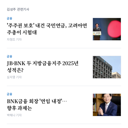
김성주 관련기사
금융
'주주권 보호' 내건 국민연금, 고려아연
주총이 시험대
차형조 기자
금융
JB·BNK 두 지방금융지주 2025년
성적은?
심지영 기자
금융
BNK금융 회장 '연임 내정'…
향후 과제는
박해나 기자