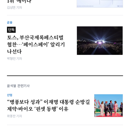
1위 ‘에이다’
김상연 기자
금융
단독
토스, 부산국제록페스티벌
협찬…‘페이스페이’ 알리기
나선다
박형민 기자
윤석열 관련기사
산업
“병풍보다 성과” 이재명 대통령 순방길
제약·바이오 ‘핀셋 동행’ 이유
최영찬 기자