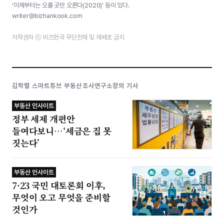
‘이제부터는 오를 곳만 오른다(2020)’ 등이 있다.
writer@bizhankook.com
저작권자 ⓒ 비즈한국 무단전재 및 재배포 금지
김학렬 스마트튜브 부동산조사연구소장의 기사
부동산 인사이트
정부 세제 개편안
들여다보니…‘세금은 집 못
짓는다’
부동산 인사이트
7·23 국민 대토론회 이후,
무엇이 오고 무엇을 준비할
것인가