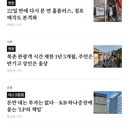
현장
22일 만에 다시 문 연 홈플러스, 점포
매각도 본격화
박해나 기자
사회
현장
북촌 관광객 시간 제한 1년 5개월, 주민은
반기고 상인은 울상
정원혁 기자
금융
데스크칼럼
돈만 대는 투자는 없다…KB·하나증권에
묻는 ‘LP의 책임’
봉성창 기자