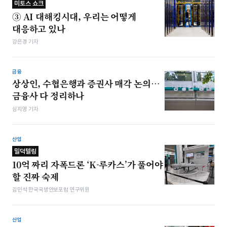
미토스 쇼크
③ AI 대해킹시대, 우리는 어떻게
대응하고 있나
강은경 기자
금융
상상인, 수협은행과 증권사 매각 논의…
금융사 다 정리하나
심지영 기자
산업
밀덕텔링
10억 짜리 자폭드론 ‘K-루카스’가 풀어야
할 진짜 숙제
김민석 한국국방안보포럼 연구위원
산업