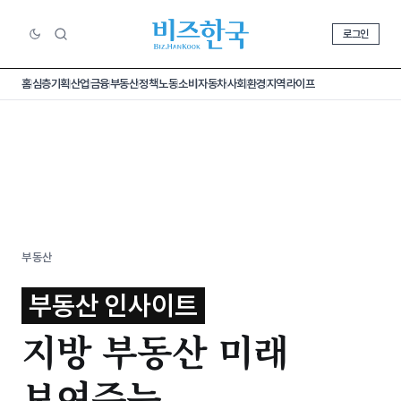
로그인
홈
심층기획
산업
금융
부동산
정책
노동
소비
자동차
사회
환경
지역
라이프
부동산
부동산 인사이트
지방 부동산 미래
보여주는