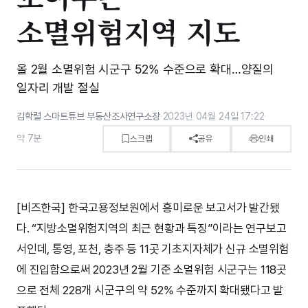
소멸위험지역 지도
올 2월 소멸위험 시군구 52% 수준으로 확대…양질의
일자리 개발 절실
김학렬 스마트튜브 부동산조사연구소장
·
2023년 04월 24일 17:22
·
약 7분
스크랩
공유
인쇄
[비즈한국] 한국고용정보원에서 흥미로운 보고서가 발간됐
다. “지방소멸위험지역의 최근 현황과 특징”이라는 연구보고
서인데, 통영, 포천, 충주 등 11곳 기초지자체가 신규 소멸위험
에 진입함으로써 2023년 2월 기준 소멸위험 시군구는 118곳
으로 전체 228개 시군구의 약 52% 수준까지 확대됐다고 발