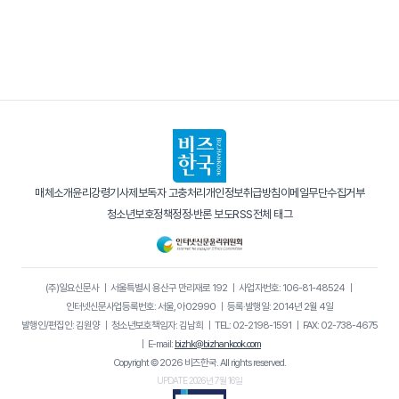
매체소개
윤리강령
기사제보
독자 고충처리
개인정보취급방침
이메일무단수집거부
청소년보호정책
정정·반론 보도
RSS
전체 태그
(주)일요신문사
｜
서울특별시 용산구 만리재로 192
｜
사업자번호: 106-81-48524
｜
인터넷신문사업등록번호: 서울, 아02990
｜
등록·발행일: 2014년 2월 4일
발행인/편집인: 김원양
｜
청소년보호책임자: 김남희
｜
TEL: 02-2198-1591
｜
FAX: 02-738-4675
｜
E-mail:
bizhk@bizhankook.com
Copyright © 2026 비즈한국. All rights reserved.
UPDATE 2026년 7월 16일