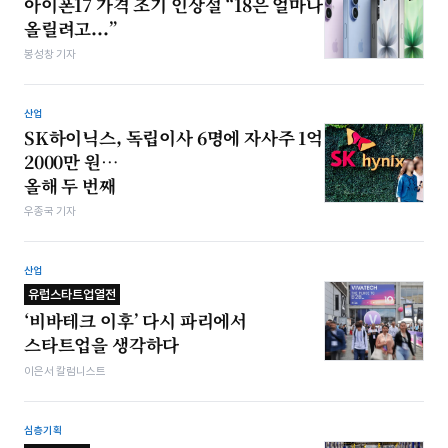
아이폰17 가격 조기 인상설 “18은 얼마나
올릴려고...”
봉성창 기자
산업
SK하이닉스, 독립이사 6명에 자사주 1억
2000만 원…
올해 두 번째
우종국 기자
산업
유럽스타트업열전
‘비바테크 이후’ 다시 파리에서
스타트업을 생각하다
이은서 칼럼니스트
심층기획