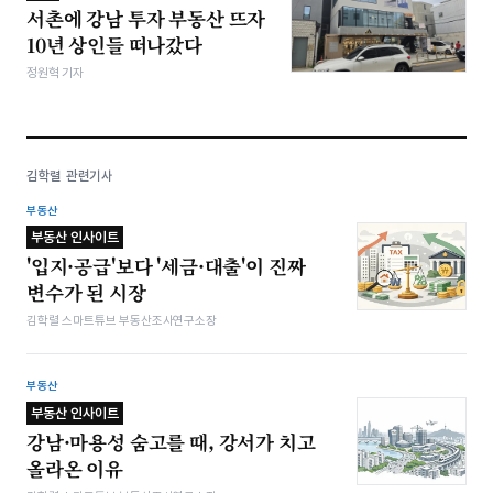
서촌에 강남 투자 부동산 뜨자
10년 상인들 떠나갔다
정원혁 기자
김학렬 관련기사
부동산
부동산 인사이트
'입지·공급'보다 '세금·대출'이 진짜
변수가 된 시장
김학렬 스마트튜브 부동산조사연구소장
부동산
부동산 인사이트
강남·마용성 숨고를 때, 강서가 치고
올라온 이유