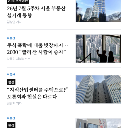
AI 비즈부동산
26년 7월 5주차 서울 부동산
실거래 동향
김상연 기자
부동산
주식 폭락에 대출 빗장까지…
2030 “빨리 산 사람이 승자”
차해인 저널리스트
부동산
현장
“지식산업센터를 주택으로?”
토론회와 현실은 다르다
정원혁 기자
부동산
현장