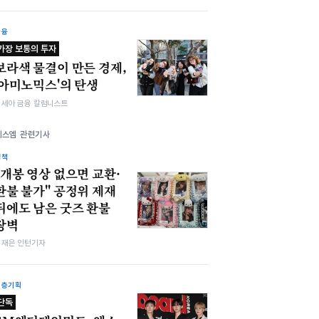
금융
가장 보통의 투자
보라색 물결이 만든 경제,
'아미노믹스'의 탄생
김세아 금융 칼럼니스트
에스엠 관련기사
정책
"개봉 영상 없으면 교환·
환불 불가" 공정위 제재
뒤에도 남은 굿즈 환불
장벽
김재은 인턴기자
심층기획
단독