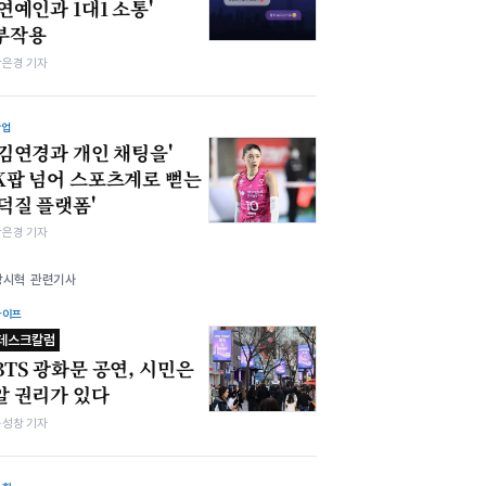
'연예인과 1대1 소통'
부작용
강은경 기자
산업
'김연경과 개인 채팅을'
K팝 넘어 스포츠계로 뻗는
'덕질 플랫폼'
강은경 기자
방시혁 관련기사
라이프
데스크칼럼
BTS 광화문 공연, 시민은
알 권리가 있다
봉성창 기자