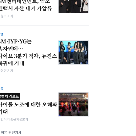
SM엔터테인먼트, 엑소
첸백시 자산 대거 가압류
차형조 기자
산업
SM·JYP·YG는
흑자인데…
하이브 3분기 적자, 뉴진스
복귀에 기대
박형민 기자
노동
K컬처 리포트
아이돌 노조에 대한 오해와
기대
김헌식 대중문화평론가
디어유 관련기사