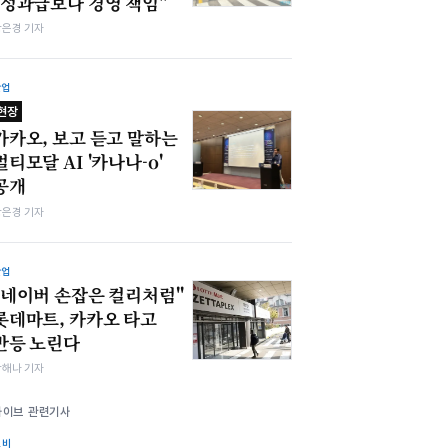
"성과급보다 경영 책임"
강은경 기자
산업
현장
카카오, 보고 듣고 말하는
멀티모달 AI '카나나-o'
공개
강은경 기자
산업
"네이버 손잡은 컬리처럼"
롯데마트, 카카오 타고
반등 노린다
박해나 기자
하이브 관련기사
소비