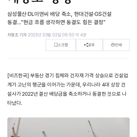
삼성물산·DL이앤씨 배당 축소, 현대건설·GS건설
동결…"현금 흐름 생각하면 동결도 힘든 결정"
차형조 기자
·
2023년 03월 02일 09:50
·
약 4분
스크랩
공유
인쇄
[비즈한국] 부동산 경기 침체와 건자재 가격 상승으로 건설업
계가 고난의 행군을 이어가는 가운데, 우리나라 4대 상장 건
설사가 2022년 결산 배당금을 축소하거나 동결한 것으로 나
타났다.