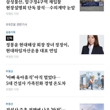
삼성물산, 압구정4구역 재입찰
현장설명회 단독 참석…수의계약 눈앞
차형조 기자
GS건설 관련기사
심층기획
단독
정몽윤 현대해상 회장 장녀 정정이,
현대하임자산운용 대표 연임
박형민 기자
부동산
'아빠 육아휴직' 아직 멀었다…
5대 건설사 가족친화 경영 온도차
차형조 기자
부동산
건설사 주총 전면에 나온 '안전'…