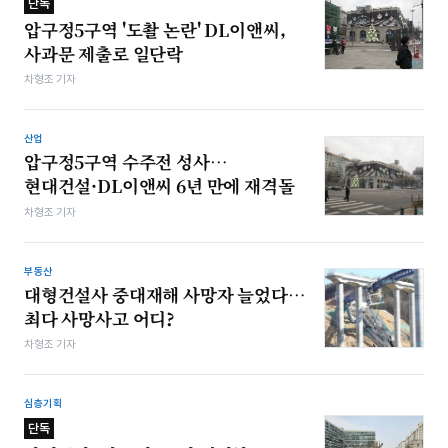
단독
압구정5구역 '도촬 논란' DL이앤씨,
사과문 제출로 일단락
차형조 기자
산업
압구정5구역 수주전 성사…
현대건설·DL이앤씨 6년 만에 재격돌
차형조 기자
부동산
대형건설사 중대재해 사망자 늘었다…
최다 사망사고 어디?
차형조 기자
심층기획
단독