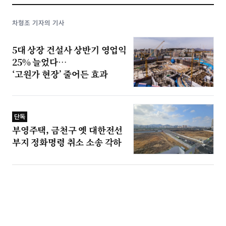
차형조 기자의 기사
5대 상장 건설사 상반기 영업익
25% 늘었다…
‘고원가 현장’ 줄어든 효과
단독
부영주택, 금천구 옛 대한전선
부지 정화명령 취소 소송 각하