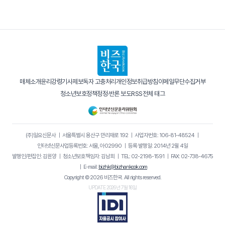
매체소개
윤리강령
기사제보
독자 고충처리
개인정보취급방침
이메일무단수집거부
청소년보호정책
정정·반론 보도
RSS
전체 태그
(주)일요신문사
｜
서울특별시 용산구 만리재로 192
｜
사업자번호: 106-81-48524
｜
인터넷신문사업등록번호: 서울, 아02990
｜
등록·발행일: 2014년 2월 4일
발행인/편집인: 김원양
｜
청소년보호책임자: 김남희
｜
TEL: 02-2198-1591
｜
FAX: 02-738-4675
｜
E-mail:
bizhk@bizhankook.com
Copyright © 2026 비즈한국. All rights reserved.
UPDATE 2026년 7월 16일