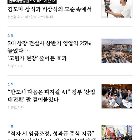
한국미술응원프로젝트 시즌12
김도마-상식과 비상식의 모순 속에서
전준엽 화가·비즈한국 아트에디터
산업
5대 상장 건설사 상반기 영업익 25%
늘었다…
‘고원가 현장’ 줄어든 효과
차형조 기자
정책
“반도체 다음은 피지컬 AI” 정부 ‘산업
대전환’ 팔 걷어붙였다
김민호 기자
노동
“적자 시 임금조정, 성과급 주식 지급”