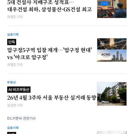
5대 건설사 지배구조 성적표…
대우건설 최하, 삼성물산·GS건설 최고
차형조 기자
심층기획
단독
압구정5구역 입찰 재개…'압구정 현대'
vs '아크로 압구정'
차형조 기자
부동산
AI 비즈부동산
26년 4월 3주차 서울 부동산 실거래 동향
김상연 기자
DL이앤씨 관련기사
심층기획