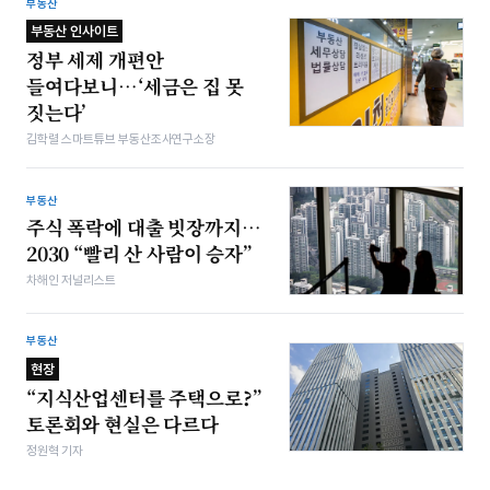
부동산
부동산 인사이트
정부 세제 개편안
들여다보니…‘세금은 집 못
짓는다’
김학렬 스마트튜브 부동산조사연구소장
부동산
주식 폭락에 대출 빗장까지…
2030 “빨리 산 사람이 승자”
차해인 저널리스트
부동산
현장
“지식산업센터를 주택으로?”
토론회와 현실은 다르다
정원혁 기자