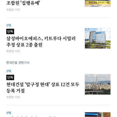
조합원 '집행유예'
차형조 기자
산업
단독
삼성바이오에피스, 키트루다 시밀러
추정 상표 2종 출원
최영찬 기자
현대건설 관련기사
산업
단독
현대건설 '압구정 현대' 상표 12건 모두
등록 거절
차형조 기자
산업