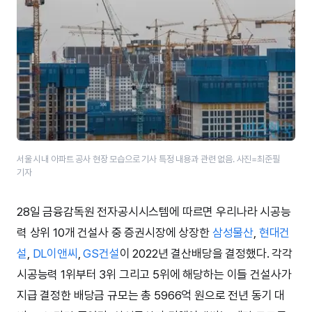
서울 시내 아파트 공사 현장 모습으로 기사 특정 내용과 관련 없음. 사진=최준필
기자
28일 금융감독원 전자공시시스템에 따르면 우리나라 시공능
력 상위 10개 건설사 중 증권시장에 상장한
삼성물산
,
현대건
설
,
DL이앤씨
,
GS건설
이 2022년 결산배당을 결정했다. 각각
시공능력 1위부터 3위 그리고 5위에 해당하는 이들 건설사가
지급 결정한 배당금 규모는 총 5966억 원으로 전년 동기 대