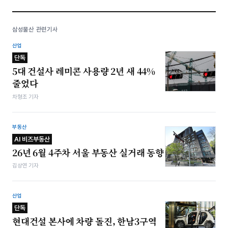
삼성물산 관련기사
산업
단독
5대 건설사 레미콘 사용량 2년 새 44%
줄었다
차형조 기자
부동산
AI 비즈부동산
26년 6월 4주차 서울 부동산 실거래 동향
김상연 기자
산업
단독
현대건설 본사에 차량 돌진, 한남3구역