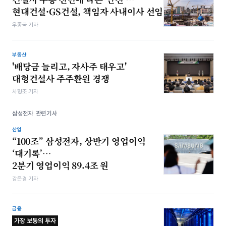
현대건설·GS건설, 책임자 사내이사 선임
우종국 기자
부동산
'배당금 늘리고, 자사주 태우고'
대형건설사 주주환원 경쟁
차형조 기자
삼성전자 관련기사
산업
“100조” 삼성전자, 상반기 영업이익
‘대기록’…
2분기 영업이익 89.4조 원
강은경 기자
금융
가장 보통의 투자