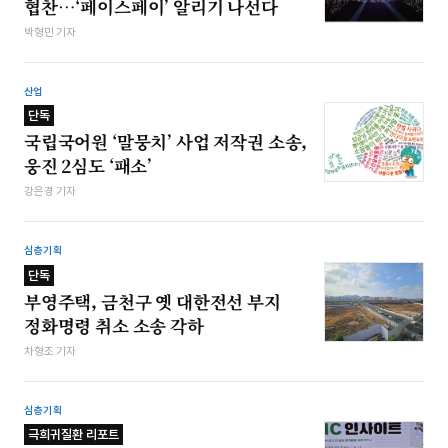
협찬…‘페이스페이’ 알리기 나선다
박형민 기자
산업
단독
국립국어원 ‘말뭉치’ 사업 저작권 소송,
웅진 2심도 ‘패소’
강은경 기자
심층기획
단독
부영주택, 금천구 옛 대한전선 부지
정화명령 취소 소송 각하
차형조 기자
심층기획
극희귀질환 리포트