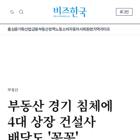
로그인
홈
심층기획
산업
금융
부동산
정책
노동
소비
자동차
사회
환경
지역
라이프
부동산
부동산 경기 침체에
4대 상장 건설사
배당도 '꽁꽁'