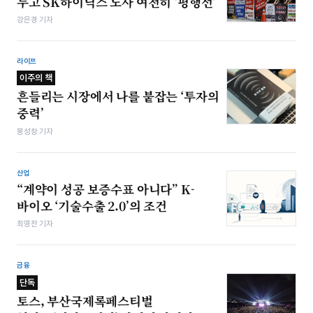
두고 SK하이닉스 노사 여전히 ‘평행선’
강은경 기자
라이프
이주의 책
흔들리는 시장에서 나를 붙잡는 ‘투자의
중력’
봉성창 기자
산업
“계약이 성공 보증수표 아니다” K-
바이오 ‘기술수출 2.0’의 조건
최영찬 기자
금융
단독
토스, 부산국제록페스티벌