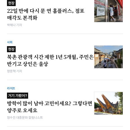
현장
22일 만에 다시 문 연 홈플러스, 점포
매각도 본격화
박해나 기자
사회
현장
북촌 관광객 시간 제한 1년 5개월, 주민은
반기고 상인은 울상
정원혁 기자
라이프
거기 가봤어?
방학이 많이 남아 고민이세요? 그렇다면
양주로 오세요
정수진 대중문화 칼럼니스트