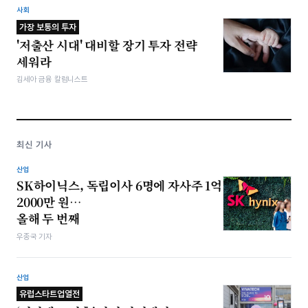
사회
가장 보통의 투자
'저출산 시대' 대비할 장기 투자 전략
세워라
김세아 금융 칼럼니스트
최신 기사
산업
SK하이닉스, 독립이사 6명에 자사주 1억
2000만 원…
올해 두 번째
우종국 기자
산업
유럽스타트업열전