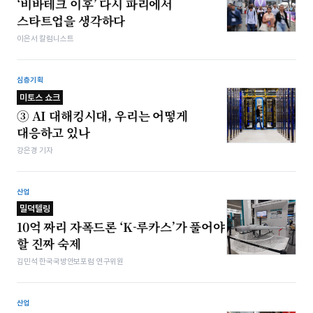
‘비바테크 이후’ 다시 파리에서
스타트업을 생각하다
이은서 칼럼니스트
심층기획
미토스 쇼크
③ AI 대해킹시대, 우리는 어떻게
대응하고 있나
강은경 기자
산업
밀덕텔링
10억 짜리 자폭드론 ‘K-루카스’가 풀어야
할 진짜 숙제
김민석 한국국방안보포럼 연구위원
산업