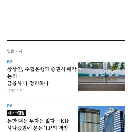
연관 기사
금융
상상인, 수협은행과 증권사 매각
논의…
금융사 다 정리하나
심지영 기자
금융
데스크칼럼
돈만 대는 투자는 없다…KB·
하나증권에 묻는 ‘LP의 책임’