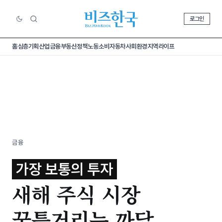
로그인
홈
심층기획
산업
금융
부동산
정책
노동
소비
자동차
사회
환경
지역
라이프
금융
가장 보통의 투자
새해 주식 시장
꿈틀거리는 까닭