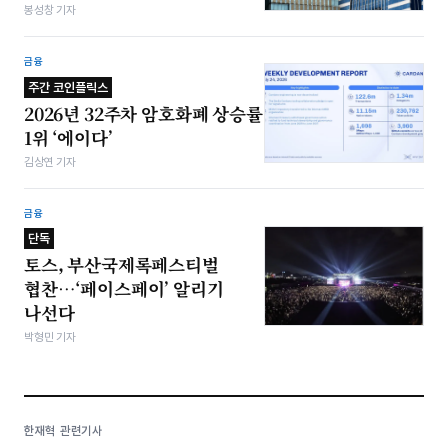
봉성창 기자
금융
주간 코인플릭스
2026년 32주차 암호화폐 상승률
1위 ‘에이다’
김상연 기자
금융
단독
토스, 부산국제록페스티벌
협찬…‘페이스페이’ 알리기
나선다
박형민 기자
한재혁 관련기사