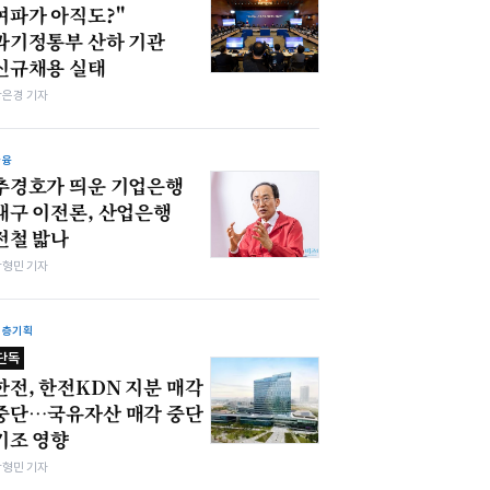
여파가 아직도?"
과기정통부 산하 기관
신규채용 실태
강은경 기자
금융
추경호가 띄운 기업은행
대구 이전론, 산업은행
전철 밟나
박형민 기자
심층기획
단독
한전, 한전KDN 지분 매각
중단…국유자산 매각 중단
기조 영향
박형민 기자