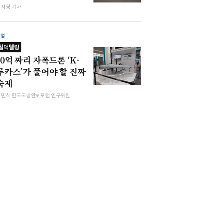
심지영 기자
산업
밀덕텔링
10억 짜리 자폭드론 ‘K-
루카스’가 풀어야 할 진짜
숙제
김민석 한국국방안보포럼 연구위원