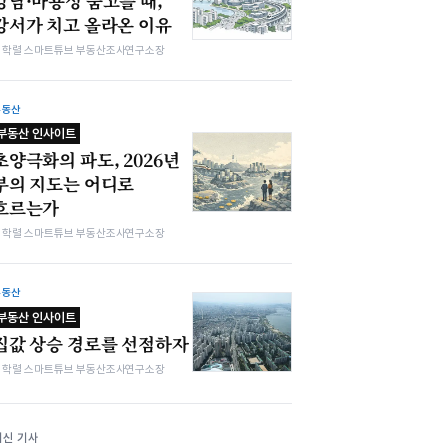
강남·마용성 숨고를 때,
강서가 치고 올라온 이유
김학렬 스마트튜브 부동산조사연구소장
부동산
부동산 인사이트
초양극화의 파도, 2026년
부의 지도는 어디로
흐르는가
김학렬 스마트튜브 부동산조사연구소장
부동산
부동산 인사이트
집값 상승 경로를 선점하자
김학렬 스마트튜브 부동산조사연구소장
최신 기사