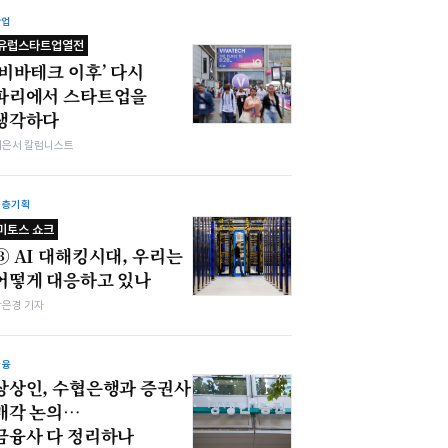
산업
유럽스타트업열전
‘비바테크 이후’ 다시
파리에서 스타트업을
생각하다
이은서 칼럼니스트
심층기획
미토스 쇼크
③ AI 대해킹시대, 우리는
어떻게 대응하고 있나
강은경 기자
금융
상상인, 수협은행과 증권사
매각 논의…
금융사 다 정리하나