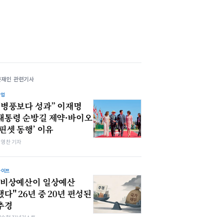
문재인 관련기사
산업
“병풍보다 성과” 이재명
대통령 순방길 제약·바이오
‘핀셋 동행’ 이유
최영찬 기자
라이프
"비상예산이 일상예산
됐다" 26년 중 20년 편성된
추경