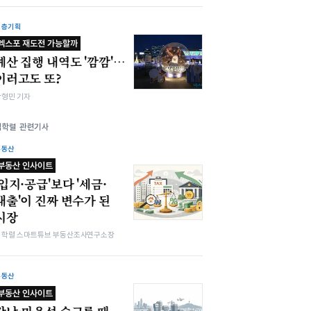
심층기획
엑스포 재도전 가능할까
예산 집행 내역도 '깜깜'…
이러고도 또?
박형민 기자
김학렬 관련기사
부동산
부동산 인사이트
'입지·공급'보다 '세금·
대출'이 진짜 변수가 된
시장
김학렬 스마트튜브 부동산조사연구소장
부동산
부동산 인사이트