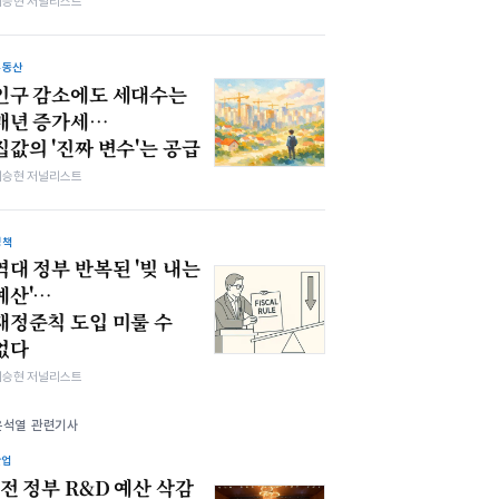
이승현 저널리스트
부동산
인구 감소에도 세대수는
매년 증가세…
집값의 '진짜 변수'는 공급
이승현 저널리스트
정책
역대 정부 반복된 '빚 내는
예산'…
재정준칙 도입 미룰 수
없다
이승현 저널리스트
윤석열 관련기사
산업
"전 정부 R&D 예산 삭감