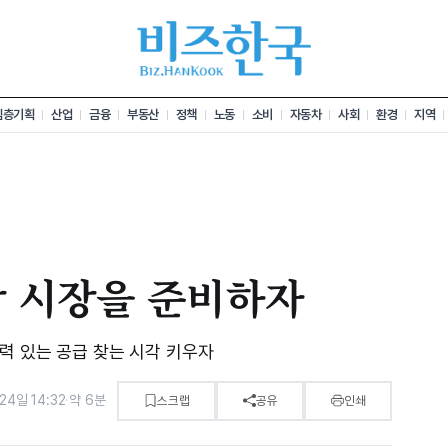
심층기획
산업
금융
부동산
정책
노동
소비
자동차
사회
환경
지역
방 시장을 준비하자
력 있는 공급 찾는 시각 키우자
24일 14:32
·
약 6분
스크랩
공유
인쇄