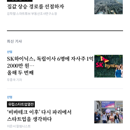
집값 상승 경로를 선점하자
김학렬 스마트튜브 부동산조사연구소장
최신 기사
산업
SK하이닉스, 독립이사 6명에 자사주 1억
2000만 원…
올해 두 번째
우종국 기자
산업
유럽스타트업열전
‘비바테크 이후’ 다시 파리에서
스타트업을 생각하다
이은서 칼럼니스트