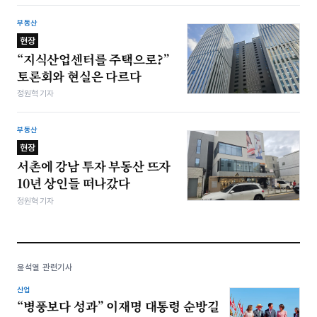
부동산
현장
“지식산업센터를 주택으로?”
토론회와 현실은 다르다
정원혁 기자
부동산
현장
서촌에 강남 투자 부동산 뜨자
10년 상인들 떠나갔다
정원혁 기자
윤석열 관련기사
산업
“병풍보다 성과” 이재명 대통령 순방길