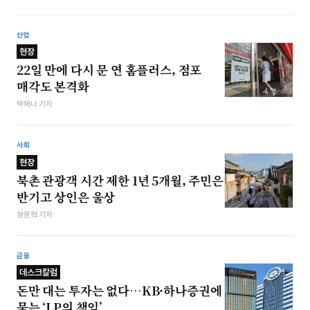
산업
현장
22일 만에 다시 문 연 홈플러스, 점포
매각도 본격화
박해나 기자
사회
현장
북촌 관광객 시간 제한 1년 5개월, 주민은
반기고 상인은 울상
정원혁 기자
금융
데스크칼럼
돈만 대는 투자는 없다…KB·하나증권에
묻는 ‘LP의 책임’