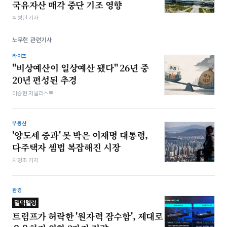
국유자산 매각 중단 기조 영향
박형민 기자
노무현 관련기사
라이프
"비상예산이 일상예산 됐다" 26년 중
20년 편성된 추경
이승현 저널리스트
부동산
'양도세 중과' 못 박은 이재명 대통령,
다주택자 셈법 복잡해진 시장
차형조 기자
환경
밀덕텔링
트럼프가 허락한 '원자력 잠수함', 제대로