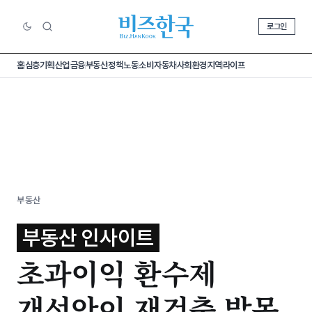
로그인
홈
심층기획
산업
금융
부동산
정책
노동
소비
자동차
사회
환경
지역
라이프
부동산
부동산 인사이트
초과이익 환수제
개선안이 재건축 발목