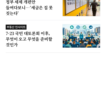
정부 세제 개편안
들여다보니…‘세금은 집 못
짓는다’
부동산 인사이트
7·23 국민 대토론회 이후,
무엇이 오고 무엇을 준비할
것인가