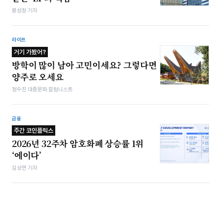
봉성창 기자
라이프
거기 가봤어?
방학이 많이 남아 고민이세요? 그렇다면
양주로 오세요
정수진 대중문화 칼럼니스트
금융
주간 코인플릭스
2026년 32주차 암호화폐 상승률 1위
‘에이다’
김상연 기자