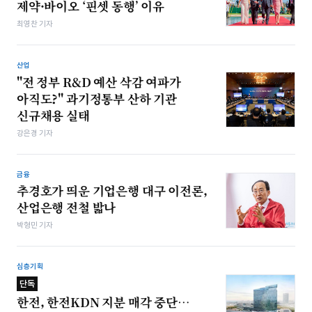
제약·바이오 ‘핀셋 동행’ 이유
최영찬 기자
산업
"전 정부 R&D 예산 삭감 여파가
아직도?" 과기정통부 산하 기관
신규채용 실태
강은경 기자
금융
추경호가 띄운 기업은행 대구 이전론,
산업은행 전철 밟나
박형민 기자
심층기획
단독
한전, 한전KDN 지분 매각 중단…