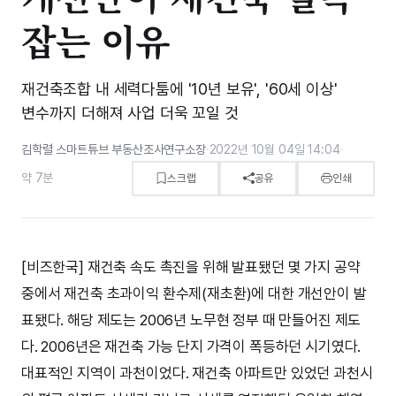
잡는 이유
재건축조합 내 세력다툼에 '10년 보유', '60세 이상'
변수까지 더해져 사업 더욱 꼬일 것
김학렬 스마트튜브 부동산조사연구소장
·
2022년 10월 04일 14:04
·
약 7분
스크랩
공유
인쇄
[비즈한국] 재건축 속도 촉진을 위해 발표됐던 몇 가지 공약
중에서 재건축 초과이익 환수제(재초환)에 대한 개선안이 발
표됐다. 해당 제도는 2006년 노무현 정부 때 만들어진 제도
다. 2006년은 재건축 가능 단지 가격이 폭등하던 시기였다.
대표적인 지역이 과천이었다. 재건축 아파트만 있었던 과천시