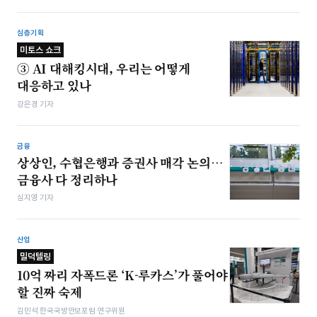
심층기획
미토스 쇼크
③ AI 대해킹시대, 우리는 어떻게
대응하고 있나
강은경 기자
금융
상상인, 수협은행과 증권사 매각 논의…
금융사 다 정리하나
심지영 기자
산업
밀덕텔링
10억 짜리 자폭드론 ‘K-루카스’가 풀어야
할 진짜 숙제
김민석 한국국방안보포럼 연구위원