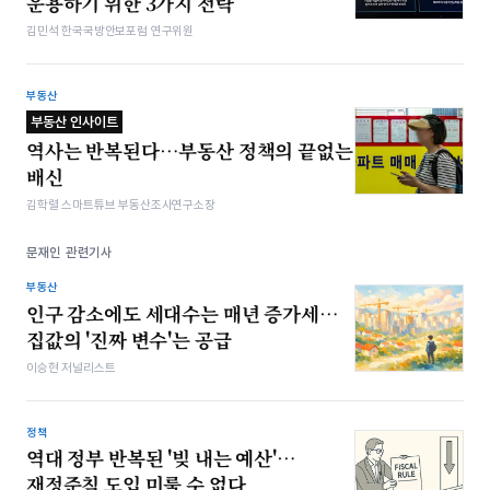
운용하기 위한 3가지 전략
김민석 한국국방안보포럼 연구위원
부동산
부동산 인사이트
역사는 반복된다…부동산 정책의 끝없는
배신
김학렬 스마트튜브 부동산조사연구소장
문재인 관련기사
부동산
인구 감소에도 세대수는 매년 증가세…
집값의 '진짜 변수'는 공급
이승현 저널리스트
정책
역대 정부 반복된 '빚 내는 예산'…
재정준칙 도입 미룰 수 없다