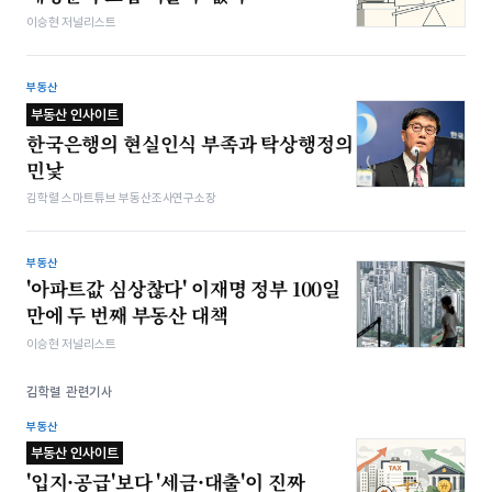
이승현 저널리스트
부동산
부동산 인사이트
한국은행의 현실인식 부족과 탁상행정의
민낯
김학렬 스마트튜브 부동산조사연구소장
부동산
'아파트값 심상찮다' 이재명 정부 100일
만에 두 번째 부동산 대책
이승현 저널리스트
김학렬 관련기사
부동산
부동산 인사이트
'입지·공급'보다 '세금·대출'이 진짜