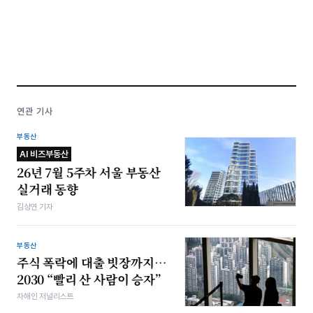
연관 기사
부동산
AI 비즈부동산
26년 7월 5주차 서울 부동산
실거래 동향
김상연 기자
부동산
주식 폭락에 대출 빗장까지…
2030 “빨리 산 사람이 승자”
차해인 저널리스트