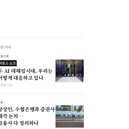
최신 기사
심층기획
미토스 쇼크
③ AI 대해킹시대, 우리는
어떻게 대응하고 있나
강은경 기자
금융
상상인, 수협은행과 증권사
매각 논의…
금융사 다 정리하나