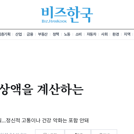
심층기획
산업
금융
부동산
정책
노동
소비
자동차
사회
환경
지역
상액을 계산하는
워…정신적 고통이나 건강 악화는 포함 안돼