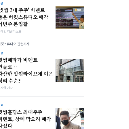
금융
'빗썸 2대 주주' 비덴트
품은 버킷스튜디오 매각
이번주 본입찰
차해인 저널리스트
버킷스튜디오 관련기사
금융
빗썸메타가 비덴트
건물로…
파산한 빗썸라이브에 이은
정리 수순?
심지영 기자
금융
빗썸홀딩스 최대주주
비덴트, 상폐 막으려 매각
나섰다