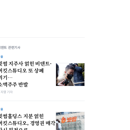
비덴트 관련기사
금융
빗썸 지주사 얽힌 비덴트·
버킷스튜디오 또 상폐
위기…
소액주주 반발
심지영 기자
금융
빗썸홀딩스 지분 얽힌
버킷스튜디오, 경영권 매각
다시 원점으로