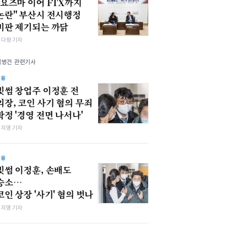
"요즈마 이어 FTX까지
논란" 부산시 전시행정
비판 제기되는 까닭
여다정 기자
김병건 관련기사
금융
빗썸 창업주 이정훈 전
의장, 코인 사기 혐의 무죄
확정 '경영 전면 나서나'
심지영 기자
금융
빗썸 이정훈, 손배도
승소…
코인 상장 '사기' 혐의 벗나
심지영 기자