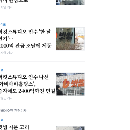
심지영 기자
라이프
버킷스튜디오 인수 '한 달
연기'…
2000억 잔금 조달에 제동
심지영 기자
금융
버킷스튜디오 인수 나선
'와비사비홀딩스',
증자에도 2400억까진 먼길
박형민 기자
인바이오젠 관련기사
금융
빗썸 지분 고리