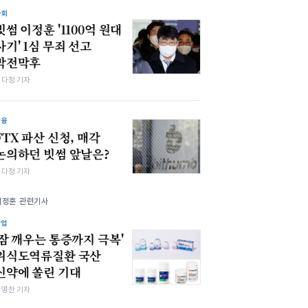
사회
빗썸 이정훈 '1100억 원대
사기' 1심 무죄 선고
막전막후
여다정 기자
금융
FTX 파산 신청, 매각
논의하던 빗썸 앞날은?
여다정 기자
이정훈 관련기사
산업
'잠 깨우는 통증까지 극복'
위식도역류질환 국산
신약에 쏠린 기대
최영찬 기자