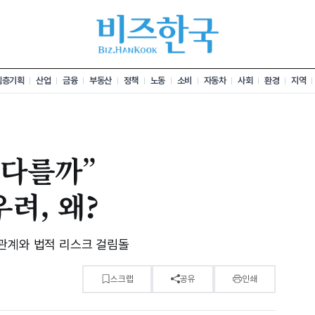
심층기획
산업
금융
부동산
정책
노동
소비
자동차
사회
환경
지역
 다를까”
려, 왜?
관계와 법적 리스크 걸림돌
분
스크랩
공유
인쇄