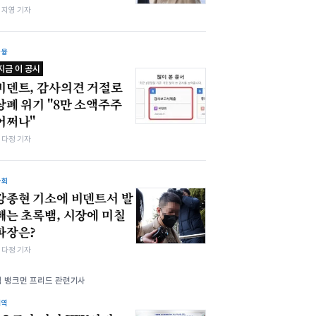
심지영 기자
금융
지금 이 공시
비덴트, 감사의견 거절로
상폐 위기 "8만 소액주주
어쩌나"
여다정 기자
사회
강종현 기소에 비덴트서 발
빼는 초록뱀, 시장에 미칠
파장은?
여다정 기자
샘 뱅크먼 프리드 관련기사
지역