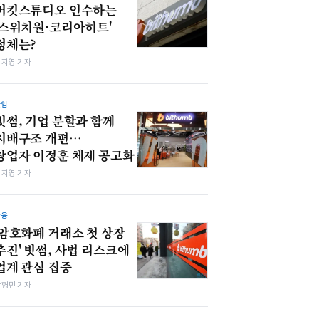
버킷스튜디오 인수하는
'스위치원·코리아히트'
정체는?
심지영 기자
산업
빗썸, 기업 분할과 함께
지배구조 개편…
창업자 이정훈 체제 공고화
심지영 기자
금융
'암호화폐 거래소 첫 상장
추진' 빗썸, 사법 리스크에
업계 관심 집중
박형민 기자