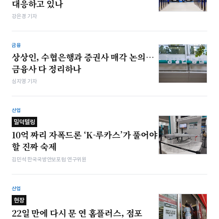
대응하고 있나
강은경 기자
금융
상상인, 수협은행과 증권사 매각 논의…
금융사 다 정리하나
심지영 기자
산업
밀덕텔링
10억 짜리 자폭드론 ‘K-루카스’가 풀어야
할 진짜 숙제
김민석 한국국방안보포럼 연구위원
산업
현장
22일 만에 다시 문 연 홈플러스, 점포