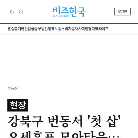
로그인
홈
심층기획
산업
금융
부동산
정책
노동
소비
자동차
사회
환경
지역
라이프
부동산
현장
강북구 번동서 '첫 삽'
오세훈표 모아타운…