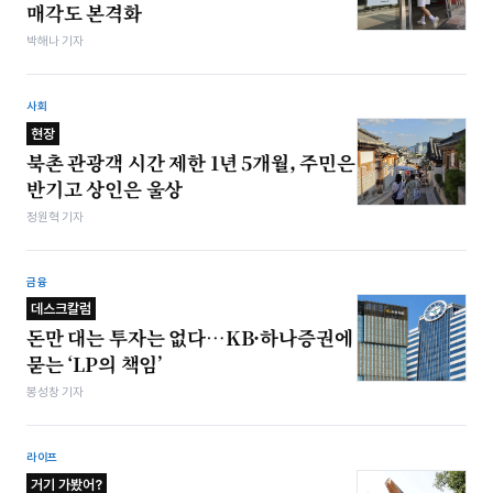
매각도 본격화
박해나 기자
사회
현장
북촌 관광객 시간 제한 1년 5개월, 주민은
반기고 상인은 울상
정원혁 기자
금융
데스크칼럼
돈만 대는 투자는 없다…KB·하나증권에
묻는 ‘LP의 책임’
봉성창 기자
라이프
거기 가봤어?