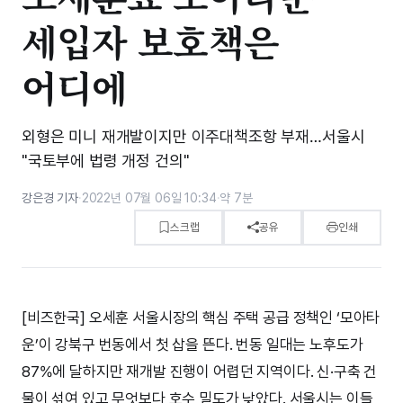
세입자 보호책은
어디에
외형은 미니 재개발이지만 이주대책조항 부재…서울시
"국토부에 법령 개정 건의"
강은경 기자
·
2022년 07월 06일 10:34
·
약 7분
스크랩
공유
인쇄
[비즈한국] 오세훈 서울시장의 핵심 주택 공급 정책인 ‘모아타
운’이 강북구 번동에서 첫 삽을 뜬다. 번동 일대는 노후도가
87%에 달하지만 재개발 진행이 어렵던 지역이다. 신·구축 건
물이 섞여 있고 무엇보다 호수 밀도가 낮았다. 서울시는 이들