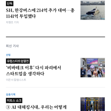
단독
SH, 한강버스에 214억 추가 대여…총
1141억 투입했다
차형조 기자
최신 기사
산업
유럽스타트업열전
‘비바테크 이후’ 다시 파리에서
스타트업을 생각하다
이은서 칼럼니스트
심층기획
미토스 쇼크
③ AI 대해킹시대, 우리는 어떻게