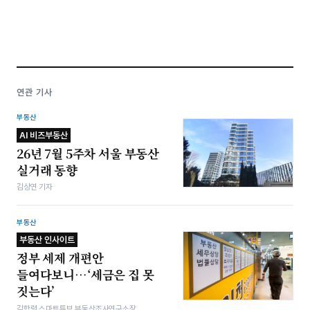
연관 기사
부동산
AI 비즈부동산
26년 7월 5주차 서울 부동산
실거래 동향
김상연 기자
부동산
부동산 인사이트
정부 세제 개편안
들여다보니…‘세금은 집 못
짓는다’
김학렬 스마트튜브 부동산조사연구소장