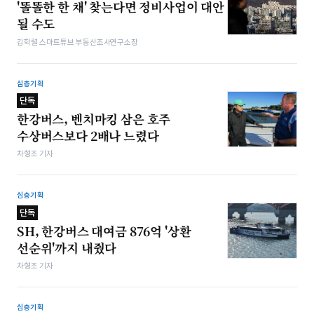
'똘똘한 한 채' 찾는다면 정비사업이 대안
될 수도
김학렬 스마트튜브 부동산조사연구소장
심층기획
단독
한강버스, 벤치마킹 삼은 호주
수상버스보다 2배나 느렸다
차형조 기자
심층기획
단독
SH, 한강버스 대여금 876억 '상환
선순위'까지 내줬다
차형조 기자
심층기획