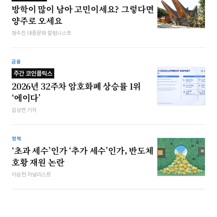
방학이 많이 남아 고민이세요? 그렇다면
양주로 오세요
정수진 대중문화 칼럼니스트
금융
주간 코인플릭스
2026년 32주차 암호화폐 상승률 1위
‘에이다’
김상연 기자
정책
‘초과 세수’인가 ‘추가 세수’인가, 반도체
호황 재원 논란
이승현 저널리스트