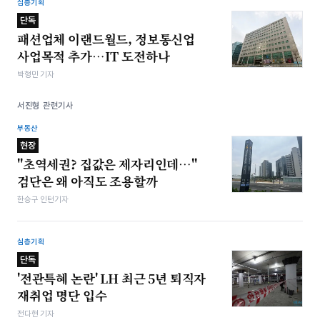
심층기획
단독
패션업체 이랜드월드, 정보통신업
사업목적 추가…IT 도전하나
박형민 기자
서진형 관련기사
부동산
현장
"초역세권? 집값은 제자리인데…"
검단은 왜 아직도 조용할까
한승구 인턴기자
심층기획
단독
'전관특혜 논란' LH 최근 5년 퇴직자
재취업 명단 입수
전다현 기자