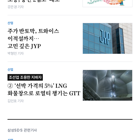
강은경 기자
산업
주가 반토막, 트와이스
이적설까지…
고민 깊은 JYP
박형민 기자
산업
조선업 조용한 지배자
② ‘선박 가격의 5%’ LNG
화물창으로 로열티 챙기는 GTT
김민호 기자
삼성SDS 관련기사