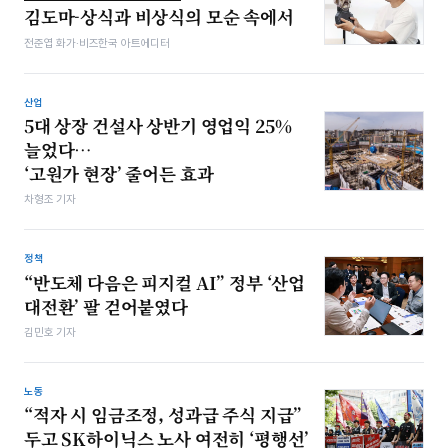
김도마-상식과 비상식의 모순 속에서
전준엽 화가·비즈한국 아트에디터
산업
5대 상장 건설사 상반기 영업익 25%
늘었다…
‘고원가 현장’ 줄어든 효과
차형조 기자
정책
“반도체 다음은 피지컬 AI” 정부 ‘산업
대전환’ 팔 걷어붙였다
김민호 기자
노동
“적자 시 임금조정, 성과급 주식 지급”
두고 SK하이닉스 노사 여전히 ‘평행선’