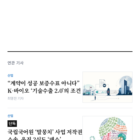
연관 기사
산업
“계약이 성공 보증수표 아니다”
K-바이오 ‘기술수출 2.0’의 조건
최영찬 기자
산업
단독
국립국어원 ‘말뭉치’ 사업 저작권
소송, 웅진 2심도 ‘패소’