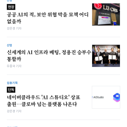
산업
현장
공공 AI의 적, 보안 위협 막을 묘책 어디
없을까
강은경 기자
산업
신세계의 AI 인프라 베팅, 정용진 승부수
통할까
우종국 기자
심층기획
단독
네이버클라우드 'AI 스튜디오' 상표
출원…클로바 넘는 플랫폼 나온다
강은경 기자