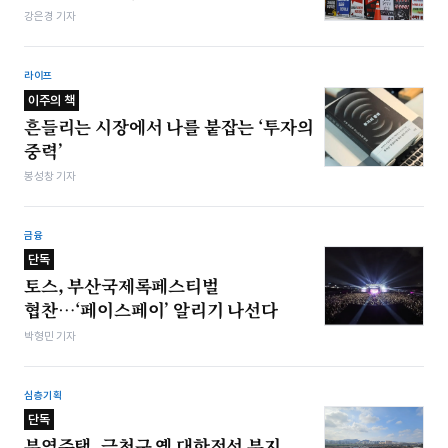
강은경 기자
라이프
이주의 책
흔들리는 시장에서 나를 붙잡는 ‘투자의
중력’
봉성창 기자
금융
단독
토스, 부산국제록페스티벌
협찬…‘페이스페이’ 알리기 나선다
박형민 기자
심층기획
단독
부영주택, 금천구 옛 대한전선 부지