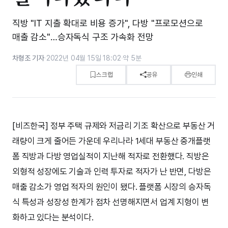
직방 "IT 지출 확대로 비용 증가", 다방 "프로모션으로
매출 감소"…승자독식 구조 가속화 전망
차형조 기자
·
2022년 04월 15일 18:02
·
약 5분
스크랩
공유
인쇄
[비즈한국] 정부 주택 규제와 저금리 기조 확산으로 부동산 거
래량이 크게 줄어든 가운데 우리나라 1세대 부동산 중개플랫
폼 직방과 다방 영업실적이 지난해 적자로 전환했다. 직방은
외형적 성장에도 기술과 인력 투자로 적자가 난 반면, 다방은
매출 감소가 영업 적자의 원인이 됐다. 플랫폼 시장의 승자독
식 특성과 성장성 한계가 점차 선명해지면서 업계 지형이 변
화하고 있다는 분석이다.