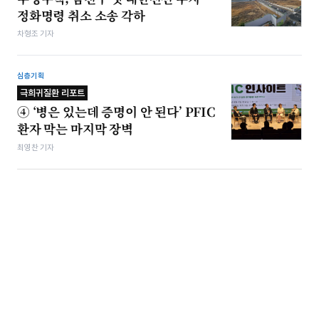
정화명령 취소 소송 각하
차형조 기자
심층기획
극희귀질환 리포트
④ ‘병은 있는데 증명이 안 된다’ PFIC
환자 막는 마지막 장벽
최영찬 기자