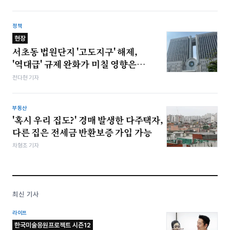
정책
현장
서초동 법원단지 '고도지구' 해제,
'역대급' 규제 완화가 미칠 영향은…
전다현 기자
부동산
'혹시 우리 집도?' 경매 발생한 다주택자,
다른 집은 전세금 반환보증 가입 가능
차형조 기자
최신 기사
라이프
한국미술응원프로젝트 시즌12