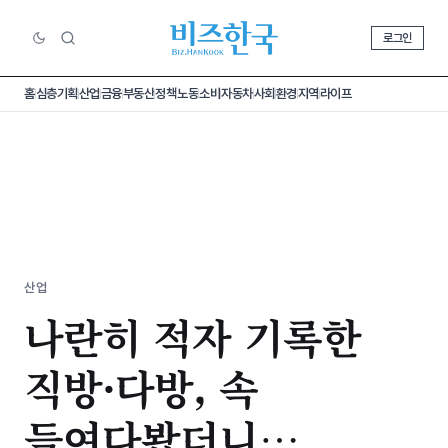
로그인
홈
심층기획
산업
금융
부동산
정책
노동
소비
자동차
사회
환경
지역
라이프
산업
나란히 적자 기록한
직방·다방, 속
들여다봤더니…