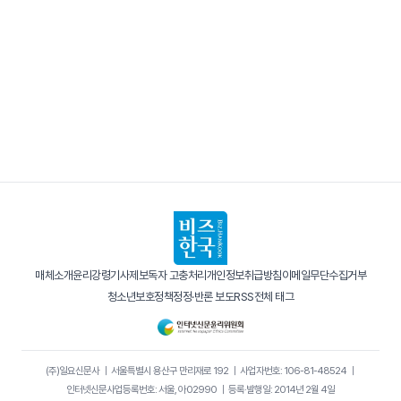
매체소개
윤리강령
기사제보
독자 고충처리
개인정보취급방침
이메일무단수집거부
청소년보호정책
정정·반론 보도
RSS
전체 태그
(주)일요신문사
｜
서울특별시 용산구 만리재로 192
｜
사업자번호: 106-81-48524
｜
인터넷신문사업등록번호: 서울, 아02990
｜
등록·발행일: 2014년 2월 4일