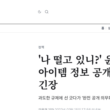
홈
정책
'나 떨고 있니?'
아이템 정보 공개
긴장
과도한 규제에 선 긋다가 '완전 공개 의무
강은경 기자
·
2022년 03월 15일 17:56
·
약 6분