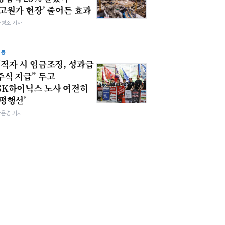
‘고원가 현장’ 줄어든 효과
차형조 기자
노동
“적자 시 임금조정, 성과급
주식 지급” 두고
SK하이닉스 노사 여전히
‘평행선’
강은경 기자