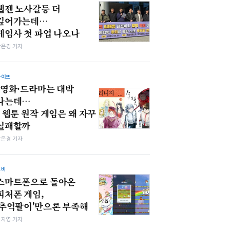
웹젠 노사갈등 더
깊어가는데…
게임사 첫 파업 나오나
강은경 기자
라이프
"영화·드라마는 대박
나는데…
" 웹툰 원작 게임은 왜 자꾸
실패할까
강은경 기자
소비
스마트폰으로 돌아온
피처폰 게임,
'추억팔이'만으론 부족해
심지영 기자