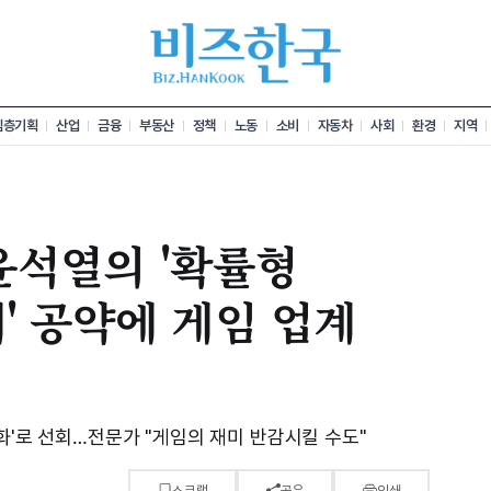
심층기획
산업
금융
부동산
정책
노동
소비
자동차
사회
환경
지역
 윤석열의 '확률형
' 공약에 게임 업계
화'로 선회…전문가 "게임의 재미 반감시킬 수도"
스크랩
공유
인쇄