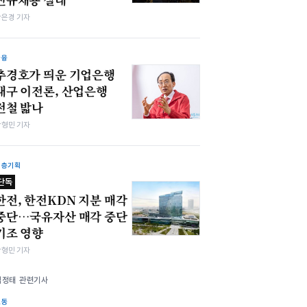
강은경 기자
금융
추경호가 띄운 기업은행
대구 이전론, 산업은행
전철 밟나
박형민 기자
심층기획
단독
한전, 한전KDN 지분 매각
중단…국유자산 매각 중단
기조 영향
박형민 기자
김정태 관련기사
노동