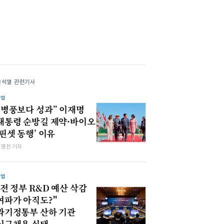
윤석열 관련기사
산업
“병풍보다 성과” 이재명
대통령 순방길 제약·바이오
‘핀셋 동행’ 이유
최영찬 기자
산업
"전 정부 R&D 예산 삭감
여파가 아직도?"
과기정통부 산하 기관
신규채용 실태