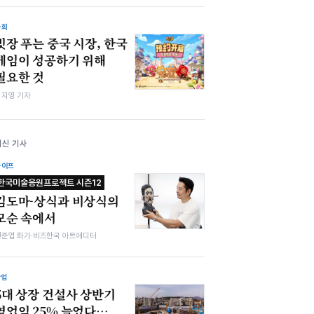
사회
빗장 푸는 중국 시장, 한국
게임이 성공하기 위해
필요한 것
심지영 기자
최신 기사
라이프
한국미술응원프로젝트 시즌12
김도마-상식과 비상식의
모순 속에서
전준엽 화가·비즈한국 아트에디터
산업
5대 상장 건설사 상반기
영업익 25% 늘었다…