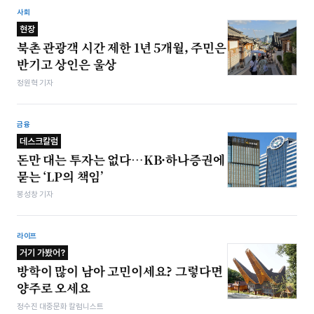
사회
현장
북촌 관광객 시간 제한 1년 5개월, 주민은
반기고 상인은 울상
정원혁 기자
금융
데스크칼럼
돈만 대는 투자는 없다…KB·하나증권에
묻는 ‘LP의 책임’
봉성창 기자
라이프
거기 가봤어?
방학이 많이 남아 고민이세요? 그렇다면
양주로 오세요
정수진 대중문화 칼럼니스트