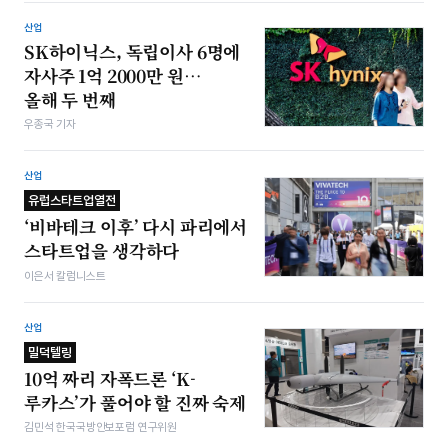
산업
SK하이닉스, 독립이사 6명에
자사주 1억 2000만 원…
올해 두 번째
우종국 기자
산업
유럽스타트업열전
‘비바테크 이후’ 다시 파리에서
스타트업을 생각하다
이은서 칼럼니스트
산업
밀덕텔링
10억 짜리 자폭드론 ‘K-
루카스’가 풀어야 할 진짜 숙제
김민석 한국국방안보포럼 연구위원