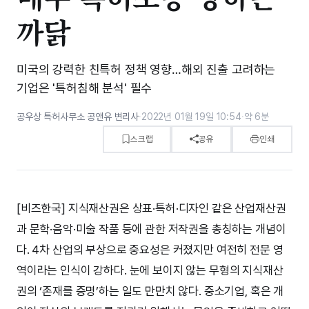
까닭
미국의 강력한 친특허 정책 영향…해외 진출 고려하는
기업은 '특허침해 분석' 필수
공우상 특허사무소 공앤유 변리사
·
2022년 01월 19일 10:54
·
약 6분
스크랩
공유
인쇄
[비즈한국] 지식재산권은 상표·특허·디자인 같은 산업재산권
과 문학·음악·미술 작품 등에 관한 저작권을 총칭하는 개념이
다. 4차 산업의 부상으로 중요성은 커졌지만 여전히 전문 영
역이라는 인식이 강하다. 눈에 보이지 않는 무형의 지식재산
권의 ‘존재를 증명’하는 일도 만만치 않다. 중소기업, 혹은 개