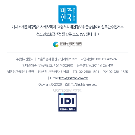
매체소개
윤리강령
기사제보
독자 고충처리
개인정보취급방침
이메일무단수집거부
청소년보호정책
정정·반론 보도
RSS
전체 태그
(주)일요신문사
｜
서울특별시 용산구 만리재로 192
｜
사업자번호: 106-81-48524
｜
인터넷신문사업등록번호: 서울, 아02990
｜
등록·발행일: 2014년 2월 4일
발행인/편집인: 김원양
｜
청소년보호책임자: 김남희
｜
TEL: 02-2198-1591
｜
FAX: 02-738-4675
｜
E-mail:
bizhk@bizhankook.com
Copyright © 2026 비즈한국. All rights reserved.
UPDATE 2026년 7월 16일