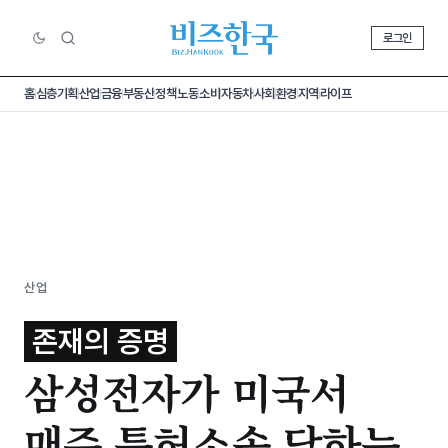
로그인
홈
심층기획
산업
금융
부동산
정책
노동
소비
자동차
사회
환경
지역
라이프
산업
존재의 증명
삼성전자가 미국서
매주 특허소송 당하는