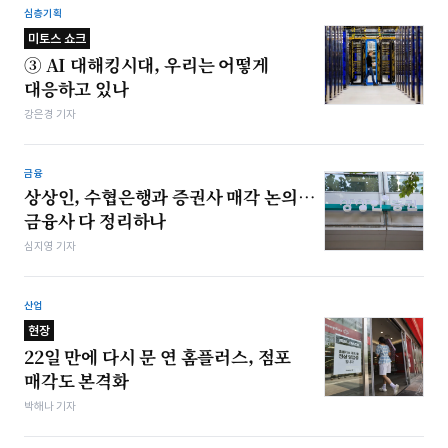
심층기획
미토스 쇼크
③ AI 대해킹시대, 우리는 어떻게
대응하고 있나
강은경 기자
금융
상상인, 수협은행과 증권사 매각 논의…
금융사 다 정리하나
심지영 기자
산업
현장
22일 만에 다시 문 연 홈플러스, 점포
매각도 본격화
박해나 기자