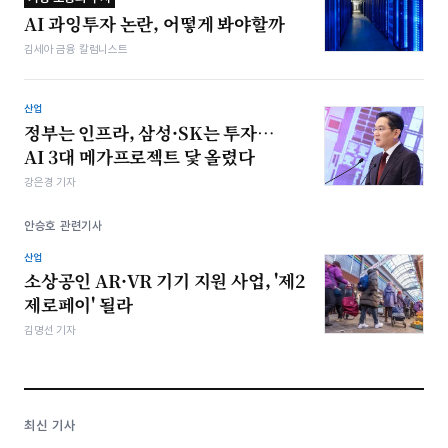
AI 과잉투자 논란, 어떻게 봐야할까
김세아 금융 칼럼니스트
산업
정부는 인프라, 삼성·SK는 투자…
AI 3대 메가프로젝트 닻 올렸다
강은경 기자
안승호 관련기사
산업
소상공인 AR·VR 기기 지원 사업, '제2
제로페이' 될라
김명선 기자
최신 기사