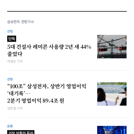
삼성전자 관련기사
산업
단독
5대 건설사 레미콘 사용량 2년 새 44%
줄었다
차형조 기자
산업
“100조” 삼성전자, 상반기 영업이익
‘대기록’…
2분기 영업이익 89.4조 원
강은경 기자
금융
가장 보통의 투자