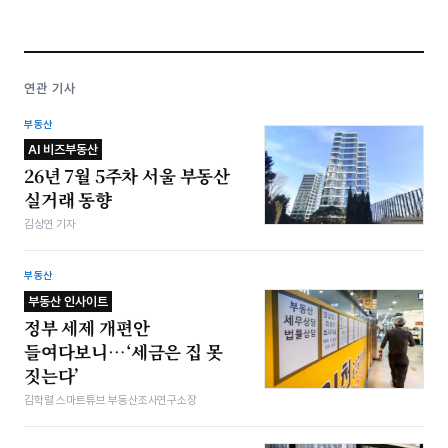
연관 기사
부동산
AI 비즈부동산
26년 7월 5주차 서울 부동산
실거래 동향
김상연 기자
부동산
부동산 인사이트
정부 세제 개편안
들여다보니…‘세금은 집 못
짓는다’
김학렬 스마트튜브 부동산조사연구소장