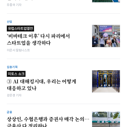
우종국 기자
산업
유럽스타트업열전
‘비바테크 이후’ 다시 파리에서
스타트업을 생각하다
이은서 칼럼니스트
심층기획
미토스 쇼크
③ AI 대해킹시대, 우리는 어떻게
대응하고 있나
강은경 기자
금융
상상인, 수협은행과 증권사 매각 논의…
금융사 다 정리하나