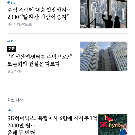
부동산
주식 폭락에 대출 빗장까지…
2030 “빨리 산 사람이 승자”
차해인 저널리스트
부동산
현장
“지식산업센터를 주택으로?”
토론회와 현실은 다르다
정원혁 기자
최신 기사
산업
SK하이닉스, 독립이사 6명에 자사주 1억
2000만 원…
올해 두 번째