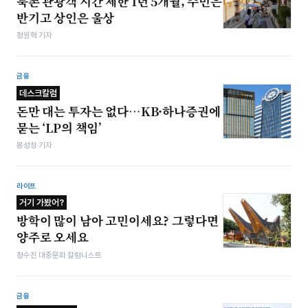
북촌 관광객 시간 제한 1년 5개월, 주민은
반기고 상인은 울상
정원혁 기자
금융
데스크칼럼
돈만 대는 투자는 없다…KB·하나증권에
묻는 ‘LP의 책임’
봉성창 기자
라이프
거기 가봤어?
방학이 많이 남아 고민이세요? 그렇다면
양주로 오세요
정수진 대중문화 칼럼니스트
금융