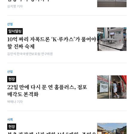
심지영 기자
산업
밀덕텔링
10억 짜리 자폭드론 ‘K-루카스’가 풀어야
할 진짜 숙제
김민석 한국국방안보포럼 연구위원
산업
현장
22일 만에 다시 문 연 홈플러스, 점포
매각도 본격화
박해나 기자
사회
현장