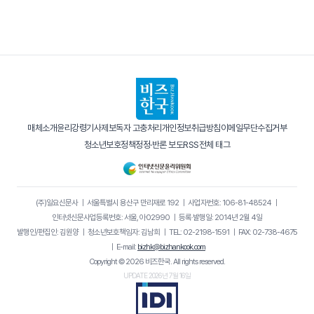
매체소개
윤리강령
기사제보
독자 고충처리
개인정보취급방침
이메일무단수집거부
청소년보호정책
정정·반론 보도
RSS
전체 태그
(주)일요신문사
｜
서울특별시 용산구 만리재로 192
｜
사업자번호: 106-81-48524
｜
인터넷신문사업등록번호: 서울, 아02990
｜
등록·발행일: 2014년 2월 4일
발행인/편집인: 김원양
｜
청소년보호책임자: 김남희
｜
TEL: 02-2198-1591
｜
FAX: 02-738-4675
｜
E-mail:
bizhk@bizhankook.com
Copyright © 2026 비즈한국. All rights reserved.
UPDATE 2026년 7월 16일