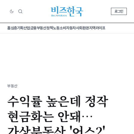
로그인
홈
심층기획
산업
금융
부동산
정책
노동
소비
자동차
사회
환경
지역
라이프
부동산
수익률 높은데 정작
현금화는 안돼…
가상부동산 '어스2'