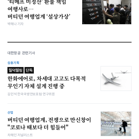
‘티메프 미정산’ 환불 책임
여행사로…
버티던 여행업계 ‘설상가상’
박해나 기자
대한항공 관련기사
심층기획
밀덕텔링
단독
한화에어로, 차세대 고고도 다목적
무인기 자체 설계 진행 중
김민석 한국국방안보포럼 연구위원
산업
버티던 여행업계, 전쟁으로 만신창이
"코로나 때보다 더 힘들어"
차해인 저널리스트