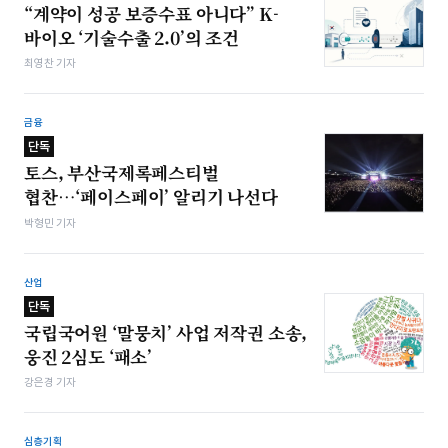
“계약이 성공 보증수표 아니다” K-
바이오 ‘기술수출 2.0’의 조건
최영찬 기자
금융
단독
토스, 부산국제록페스티벌
협찬…‘페이스페이’ 알리기 나선다
박형민 기자
산업
단독
국립국어원 ‘말뭉치’ 사업 저작권 소송,
웅진 2심도 ‘패소’
강은경 기자
심층기획