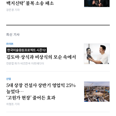
백지신탁' 불복 소송 패소
강은경 기자
최신 기사
라이프
한국미술응원프로젝트 시즌12
김도마-상식과 비상식의 모순 속에서
전준엽 화가·비즈한국 아트에디터
산업
5대 상장 건설사 상반기 영업익 25%
늘었다…
‘고원가 현장’ 줄어든 효과
차형조 기자