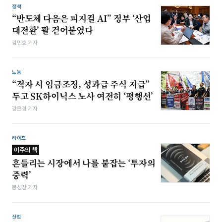
정책
“반도체 다음은 피지컬 AI” 정부 ‘산업
대전환’ 팔 걷어붙였다
김민호 기자
노동
“적자 시 임금조정, 성과급 주식 지급”
두고 SK하이닉스 노사 여전히 ‘평행선’
강은경 기자
라이프
이주의 책
흔들리는 시장에서 나를 붙잡는 ‘투자의
중력’
봉성창 기자
산업