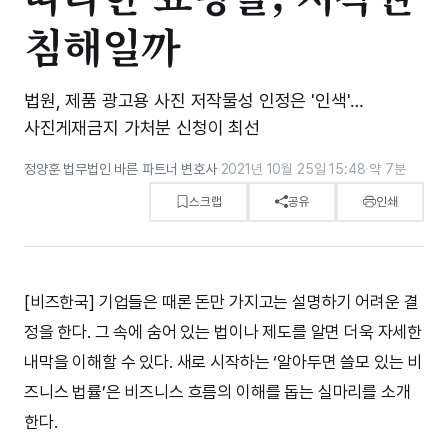
침해일까
법원, 제품 광고용 사진 저작물성 인정은 '인색'…
사진게재금지 가처분 신청이 최선
정양훈 법무법인 바른 파트너 변호사
·
2021년 10월 25일 15:48
·
약 7분
스크랩
공유
인쇄
[비즈한국] 기업들은 때론 돈만 가지고는 설명하기 어려운 결
정을 한다. 그 속에 숨어 있는 법이나 제도를 알면 더욱 자세한
내막을 이해할 수 있다. 새로 시작하는 ‘알아두면 쓸모 있는 비
즈니스 법률’은 비즈니스 흐름의 이해를 돕는 실마리를 소개
한다.