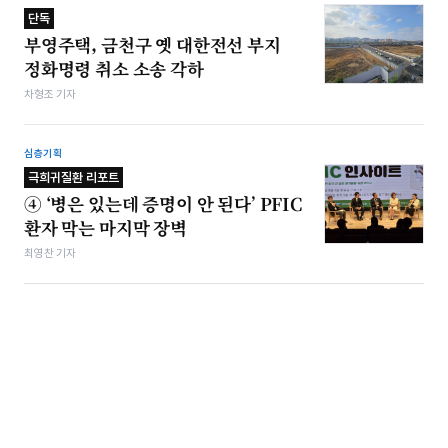
단독
부영주택, 금천구 옛 대한전선 부지
정화명령 취소 소송 각하
차형조 기자
심층기획
극희귀질환 리포트
④ ‘병은 있는데 증명이 안 된다’ PFIC
환자 막는 마지막 장벽
최영찬 기자