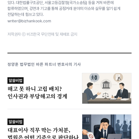
있다. 대한법률구조공단, 서울고등검찰청(국가소송팀) 등을 거쳐 바른에
합류하였으며, 강연과 기고를 통해 공정거래 분야의 이슈와 실무를 알기 쉽게
전달하는데 힘쓰고 있다.
writer@bizhankook.com
저작권자 ⓒ 비즈한국 무단전재 및 재배포 금지
정양훈 법무법인 바른 파트너 변호사의 기사
알쓸비법
해고 못 하니 고립 배치?
인사권과 부당해고의 경계
알쓸비법
대표이사 직무 막는 가처분,
법원은 어떤 기준으로 판단하나