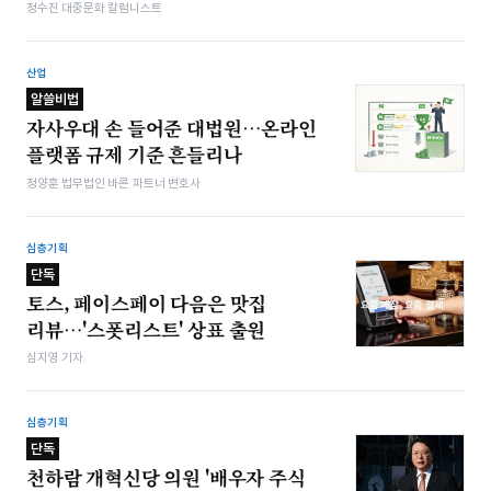
정수진 대중문화 칼럼니스트
산업
알쓸비법
자사우대 손 들어준 대법원…온라인
플랫폼 규제 기준 흔들리나
정양훈 법무법인 바른 파트너 변호사
심층기획
단독
토스, 페이스페이 다음은 맛집
리뷰…'스폿리스트' 상표 출원
심지영 기자
심층기획
단독
천하람 개혁신당 의원 '배우자 주식