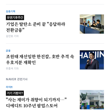
심층기획
유엔기후주간
기업은 탈탄소 준비 끝 "응답하라
전환금융"
김민호 기자
금융
조원태 재선임한 한진칼, 호반 추격 속
우호지분 재확인
우종국 기자
NAVER 관련기사
라이프
거기 가봤어?
"사는 재미가 취향이 되기까지…"
디에디트 10주년 팝업스토어