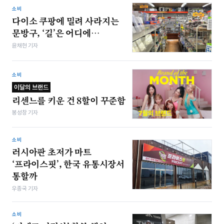
소비
다이소 쿠팡에 밀려 사라지는
문방구, ‘길’은 어디에…
윤채현 기자
소비
이달의 브랜드
리센느를 키운 건 8할이 꾸준함
봉성창 기자
소비
러시아판 초저가 마트
‘프라이스핏’, 한국 유통시장서
통할까
우종국 기자
소비