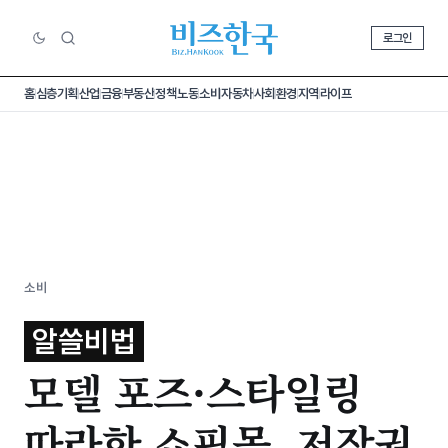
로그인
홈
심층기획
산업
금융
부동산
정책
노동
소비
자동차
사회
환경
지역
라이프
소비
알쓸비법
모델 포즈·스타일링
따라한 쇼핑몰, 저작권