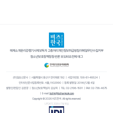
매체소개
윤리강령
기사제보
독자 고충처리
개인정보취급방침
이메일무단수집거부
청소년보호정책
정정·반론 보도
RSS
전체 태그
(주)일요신문사
｜
서울특별시 용산구 만리재로 192
｜
사업자번호: 106-81-48524
｜
인터넷신문사업등록번호: 서울, 아02990
｜
등록·발행일: 2014년 2월 4일
발행인/편집인: 김원양
｜
청소년보호책임자: 김남희
｜
TEL: 02-2198-1591
｜
FAX: 02-738-4675
｜
E-mail:
bizhk@bizhankook.com
Copyright © 2026 비즈한국. All rights reserved.
UPDATE 2026년 7월 16일