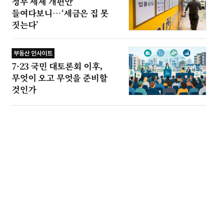
정부 세제 개편안
들여다보니…‘세금은 집 못
짓는다’
부동산 인사이트
7·23 국민 대토론회 이후,
무엇이 오고 무엇을 준비할
것인가