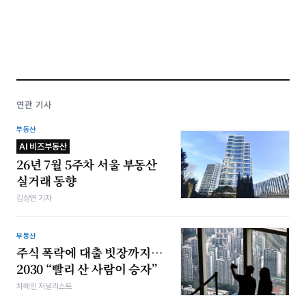
연관 기사
부동산
AI 비즈부동산
26년 7월 5주차 서울 부동산
실거래 동향
김상연 기자
부동산
주식 폭락에 대출 빗장까지…
2030 “빨리 산 사람이 승자”
차해인 저널리스트