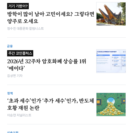
거기 가봤어?
방학이 많이 남아 고민이세요? 그렇다면
양주로 오세요
정수진 대중문화 칼럼니스트
금융
주간 코인플릭스
2026년 32주차 암호화폐 상승률 1위
‘에이다’
김상연 기자
정책
‘초과 세수’인가 ‘추가 세수’인가, 반도체
호황 재원 논란
이승현 저널리스트
심층기획