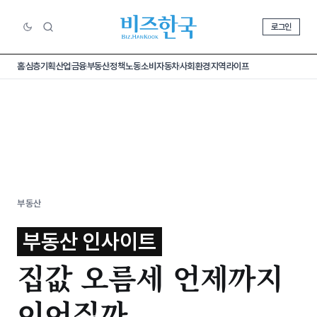
로그인
홈
심층기획
산업
금융
부동산
정책
노동
소비
자동차
사회
환경
지역
라이프
부동산
부동산 인사이트
집값 오름세 언제까지
이어질까