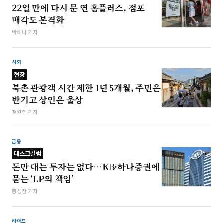
22일 만에 다시 문 연 홈플러스, 점포
매각도 본격화
박해나 기자
사회
현장
북촌 관광객 시간 제한 1년 5개월, 주민은
반기고 상인은 울상
정원혁 기자
금융
데스크칼럼
돈만 대는 투자는 없다…KB·하나증권에
묻는 ‘LP의 책임’
봉성창 기자
라이프