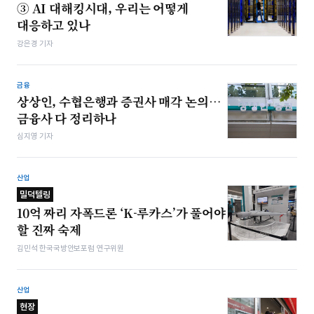
③ AI 대해킹시대, 우리는 어떻게
대응하고 있나
강은경 기자
금융
상상인, 수협은행과 증권사 매각 논의…
금융사 다 정리하나
심지영 기자
산업
밀덕텔링
10억 짜리 자폭드론 ‘K-루카스’가 풀어야
할 진짜 숙제
김민석 한국국방안보포럼 연구위원
산업
현장