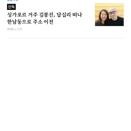
단독
싱가포르 거주 김봉진, 답십리 떠나
한남동으로 주소 이전
박해나 기자