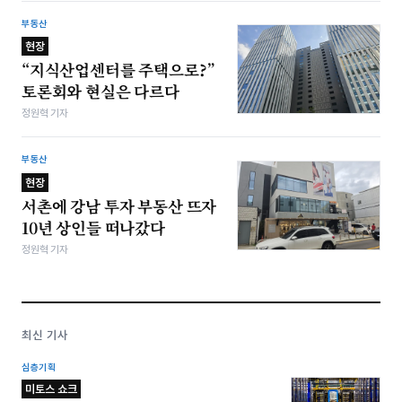
부동산
현장
“지식산업센터를 주택으로?”
토론회와 현실은 다르다
정원혁 기자
부동산
현장
서촌에 강남 투자 부동산 뜨자
10년 상인들 떠나갔다
정원혁 기자
최신 기사
심층기획
미토스 쇼크