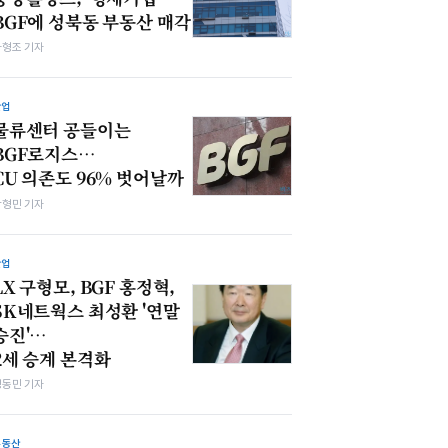
BGF에 성북동 부동산 매각
차형조 기자
산업
물류센터 공들이는
BGF로지스…
CU 의존도 96% 벗어날까
박형민 기자
산업
LX 구형모, BGF 홍정혁,
SK네트웍스 최성환 '연말
승진'…
2세 승계 본격화
정동민 기자
부동산