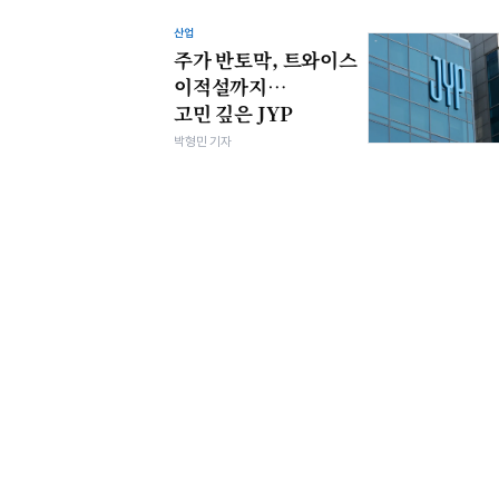
산업
주가 반토막, 트와이스
이적설까지…
고민 깊은 JYP
박형민 기자