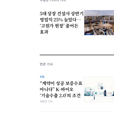
차형조 기자의 기사
5대 상장 건설사 상반기
영업익 25% 늘었다…
‘고원가 현장’ 줄어든
효과
연관 기사
산업
“계약이 성공 보증수표
아니다” K-바이오
‘기술수출 2.0’의 조건
최영찬 기자