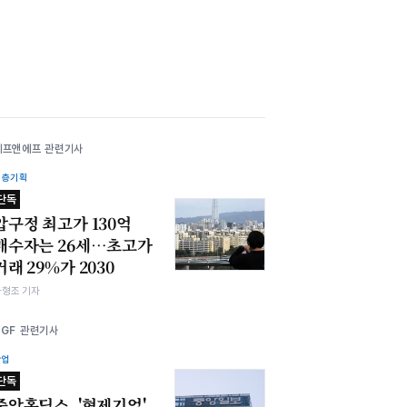
에프앤에프 관련기사
심층기획
단독
압구정 최고가 130억
매수자는 26세…초고가
거래 29%가 2030
차형조 기자
BGF 관련기사
산업
단독
중앙홀딩스, '형제기업'