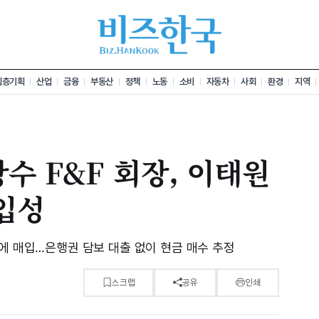
심층기획
산업
금융
부동산
정책
노동
소비
자동차
사회
환경
지역
수 F&F 회장, 이태원
 입성
에 매입…은행권 담보 대출 없이 현금 매수 추정
스크랩
공유
인쇄