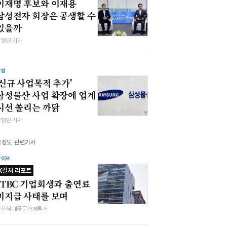
이재명 후보와 이재용
삼성전자 회장은 공생할 수
있을까
박형민 기자
산업
'신규 사업목적 추가'
삼성물산 사업 확장에 업계
시선 쏠리는 까닭
박형민 기자
홍정도 관련기사
라이프
K컬처 리포트
JTBC 기업회생과 출연료
미지급 사태를 보며
김헌식 대중문화평론가