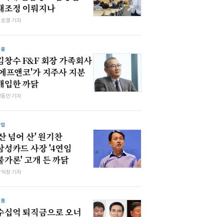
재조정 이뤄지나
김초영 기자
금융
김창수 F&F 회장 가족회사
'에프앤코'가 지주사 지분
매입한 까닭
정동민 기자
산업
'산 넘어 산' 원기찬
삼성카드 사장 '4연임
불가론' 고개 든 까닭
장익창 기자
노동
수십억 퇴직금으로 오너