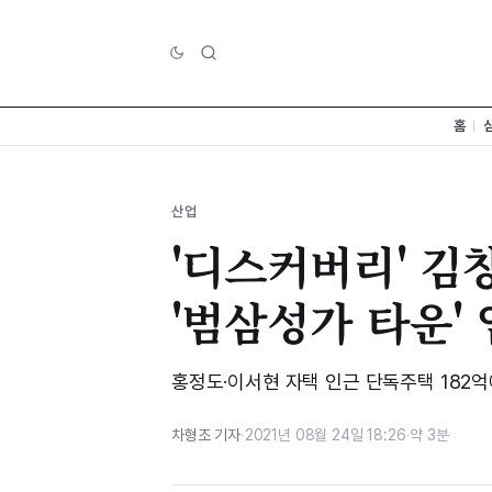
홈
산업
'디스커버리' 김창
'범삼성가 타운'
홍정도·이서현 자택 인근 단독주택 182억
차형조 기자
·
2021년 08월 24일 18:26
·
약 3분