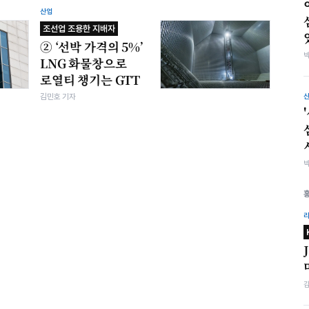
산업
조선업 조용한 지배자
② ‘선박 가격의 5%’
LNG 화물창으로
로열티 챙기는 GTT
김민호 기자