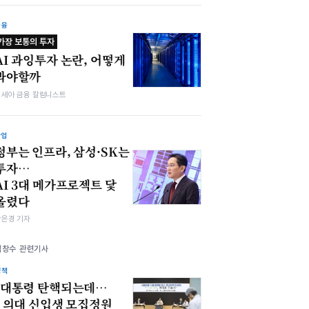
금융
가장 보통의 투자
AI 과잉투자 논란, 어떻게
봐야할까
김세아 금융 칼럼니스트
산업
정부는 인프라, 삼성·SK는
투자…
AI 3대 메가프로젝트 닻
올렸다
강은경 기자
김창수 관련기사
정책
"대통령 탄핵되는데…
" 의대 신입생 모집정원