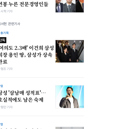
연봉 누른 전문경영인들
유시혁 기자
이서현 관련기사
심층기획
단독
'여의도 2.3배' 이건희 삼성
회장 용인 땅, 삼성가 상속
완료
차형조 기자
산업
삼성 '삼남매 성적표'…
호실적에도 남은 숙제
박형민 기자
산업