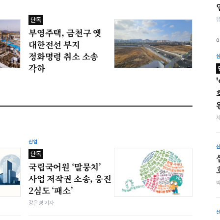
단독
부영주택, 금천구 옛
대한전선 부지
정화명령 취소 소송
각하
산업
단독
국립국어원 ‘말뭉치’
사업 저작권 소송, 웅진
2심도 ‘패소’
강은경 기자