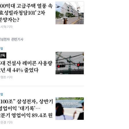
100억대 고급주택 열풍 속
'효성빌라청담101' 2차
분양자는?
유시혁 기자
삼성전자 관련기사
산업
단독
5대 건설사 레미콘 사용량
2년 새 44% 줄었다
차형조 기자
산업
“100조” 삼성전자, 상반기
영업이익 ‘대기록’…
2분기 영업이익 89.4조 원
강은경 기자