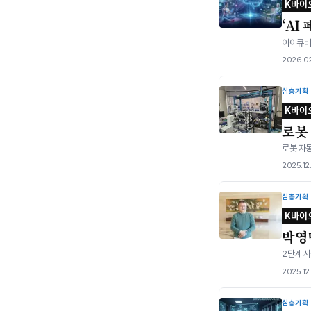
K바이
‘AI
아이큐비아
2026.02
심층기획
K바이
로봇 
로봇 자
2025.12
심층기획
K바이
박영
2단계 사
2025.12
심층기획