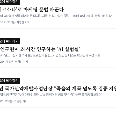
오에 AI더하기
 페르소나’로 마케팅 문법 바꾼다
, 40억 개 행동 데이터로 '디지털 지문' 분석…"타깃 정밀도 15배 높이고 비용 효율 8배 달성"
.09 · 약 6분 · 최영찬 기자
오에 AI더하기
연구원이 24시간 연구하는 ‘AI 실험실’
동화·알고리즘 기반 의사결정으로 반복 실험…기업 도입 전 테스트베드·인재 육성 목표
.29 · 약 6분 · 최영찬 기자
오에 AI더하기
민 국가신약개발사업단장 “죽음의 계곡 넘도록 집중 지
업 성공 관건은 'AI·데이터·인프라'…"실험 데이터 공유 및 검증가능한 플랫폼 확보해야"
.01 · 약 5분 · 최영찬 기자