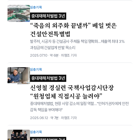
심층기획
중대재해처벌법 3년
“죽음의 외주화 끝낼까” 베일 벗은
건설안전특별법
발주처, 시공자 등 건설공사 주체들 책임 명확화…매출액 최대 3%
과징금에 건설업계 반발 목소리
2025.07.10 · 약 6분 · 차형조 기자
심층기획
중대재해처벌법 3년
신영철 경실련 국책사업감시단장
“원청업체 직접시공 늘려야”
중대재해처벌법, 현장 사망 감소에 일정 역할…"인허가권자에게 안전
감독 책임을 부여해야"
2025.06.12 · 약 7분 · 차형조 기자
심층기획