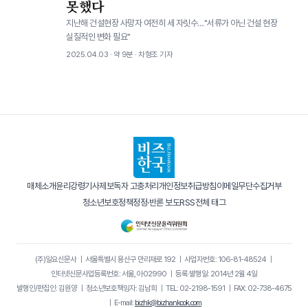
못했다
지난해 건설현장 사망자 여전히 세 자릿수…"서류가 아닌 건설 현장
실질적인 변화 필요"
2025.04.03 · 약 9분 · 차형조 기자
매체소개
윤리강령
기사제보
독자 고충처리
개인정보취급방침
이메일무단수집거부
청소년보호정책
정정·반론 보도
RSS
전체 태그
(주)일요신문사
｜
서울특별시 용산구 만리재로 192
｜
사업자번호: 106-81-48524
｜
인터넷신문사업등록번호: 서울, 아02990
｜
등록·발행일: 2014년 2월 4일
발행인/편집인: 김원양
｜
청소년보호책임자: 김남희
｜
TEL: 02-2198-1591
｜
FAX: 02-738-4675
｜
E-mail:
bizhk@bizhankook.com