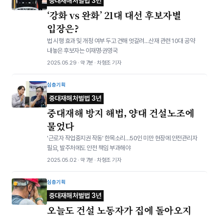
중대재해처벌법 3년
‘강화 vs 완화’ 21대 대선 후보자별
입장은?
법 시행 효과 및 개정 여부 두고 견해 엇갈려…산재 관련 10대 공약
내놓은 후보자는 이재명·권영국
2025.05.29 · 약 7분 · 차형조 기자
심층기획
중대재해처벌법 3년
중대재해 방지 해법, 양대 건설노조에
물었다
'근로자 작업중지권 작동' 한목소리…50인 미만 현장에 안전관리자
필요, 발주처에도 안전 책임 부과해야
2025.05.02 · 약 7분 · 차형조 기자
심층기획
중대재해처벌법 3년
오늘도 건설 노동자가 집에 돌아오지