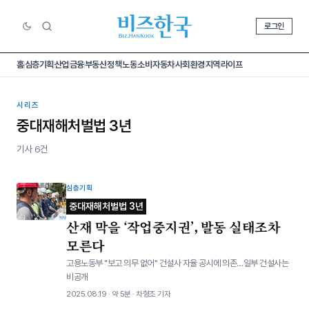
로그인
홈
심층기획
산업
금융
부동산
정책
노동
소비
자동차
사회
환경
지역
라이프
시리즈
중대재해처벌법 3년
기사 6건
심층기획
중대재해처벌법 3년
산재 막을 ‘작업중지권’, 발동 실태조차
모른다
고용노동부 "보고 의무 없어" 건설사 자율 공시에 의존…일부 건설사는
비공개
2025.08.19 · 약 5분 · 차형조 기자