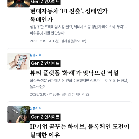
Gen Z 인사이트
현대자동차 ‘F1 진출’, 성배인가
독배인가
성장 위한 프리미엄 시장 필요, 제네시스 등 양산차 레이스서 '두각'…
파워유닛 개발 만만찮아
2025.12.19 · 약 15분 · 김래겸 (철학과 18)
심층기획
Gen Z 인사이트
뷰티 플랫폼 ‘화해’가 맞닥뜨린 역설
화장품 성분 공개해 시장 변화 주도했지만 정보가 '돈'이 안 되는 현실,
돌파구는?
2025.12.18 · 약 20분 · 공나영 (국제학과 22)
심층기획
Gen Z 인사이트
IP기업 꿈꾸는 하이브, 블록체인 도전이
실패한 이유