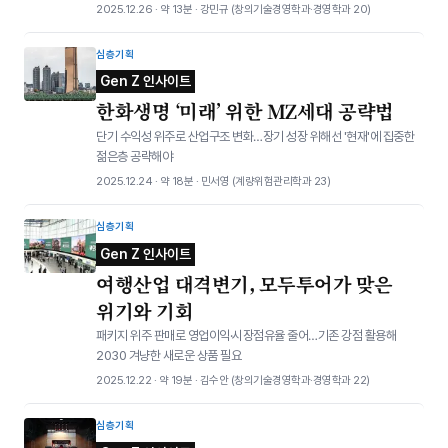
2025.12.26 · 약 13분 · 강민규 (창의기술경영학과·경영학과 20)
심층기획
Gen Z 인사이트
한화생명 ‘미래’ 위한 MZ세대 공략법
단기 수익성 위주로 산업구조 변화…장기 성장 위해선 '현재'에 집중한
젊은층 공략해야
2025.12.24 · 약 18분 · 민서영 (계량위험관리학과 23)
심층기획
Gen Z 인사이트
여행산업 대격변기, 모두투어가 맞은
위기와 기회
패키지 위주 판매로 영업이익·시장점유율 줄어…기존 강점 활용해
2030 겨냥한 새로운 상품 필요
2025.12.22 · 약 19분 · 김수안 (창의기술경영학과·경영학과 22)
심층기획