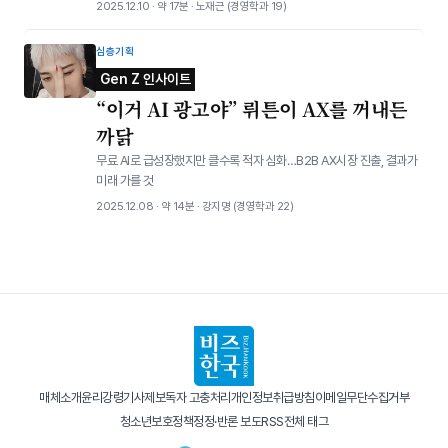
2025.12.10 · 약 17분 · 노재근 (경영학과 19)
심층기획
Gen Z 인사이트
“이거 AI 광고야” 뤼튼이 AX를 꺼내든
까닭
무료 AI로 급성장했지만 클수록 적자 심화…B2B AX시장 진출, 결과가
미래 가를 것
2025.12.08 · 약 14분 · 강지명 (경영학과 22)​
매체소개
윤리강령
기사제보
독자 고충처리
개인정보취급방침
이메일무단수집거부
청소년보호정책
정정·반론 보도
RSS
전체 태그