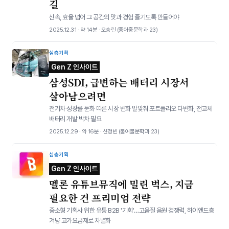
길
신속, 효율 넘어 그 공간의 맛과 경험 즐기도록 만들어야
2025.12.31 · 약 14분 · 오승린 (중어중문학과 23)
심층기획
Gen Z 인사이트
삼성SDI, 급변하는 배터리 시장서
살아남으려면
전기차 성장률 둔화 따른 시장 변화 발맞춰 포트폴리오 다변화, 전고체
배터리 개발 박차 필요
2025.12.29 · 약 16분 · 신정빈 (불어불문학과 23)
심층기획
Gen Z 인사이트
멜론 유튜브뮤직에 밀린 벅스, 지금
필요한 건 프리미엄 전략
중소형 기획사 위한 유통 B2B '기회'…고음질 음원 경쟁력, 하이엔드층
겨냥 고가요금제로 차별화