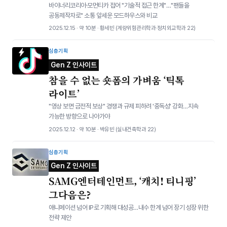
바이너리코리아·모먼티카 접어 "기술적 접근 한계"…"팬들을
공동제작자로" 소통 앞세운 모드하우스와 비교
2025.12.15 · 약 10분 · 황세빈​ (계량위험관리학과·정치외교학과 22)
심층기획
Gen Z 인사이트
참을 수 없는 숏폼의 가벼움 ‘틱톡
라이트’
"영상 보면 금전적 보상" 경쟁과 규제 피하려 '중독성' 강화…지속
가능한 방향으로 나아가야
2025.12.12 · 약 10분 · 박유빈 (실내건축학과 22)
심층기획
Gen Z 인사이트
SAMG엔터테인먼트, ‘캐치! 티니핑’
그다음은?
애니메이션 넘어 IP로 기획해 대성공…내수 한계 넘어 장기 성장 위한
전략 제안