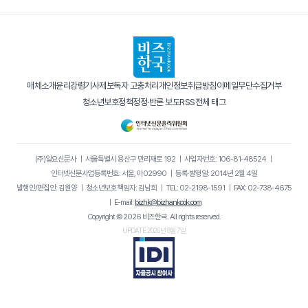
매체소개
윤리강령
기사제보
독자 고충처리
개인정보취급방침
이메일무단수집거부
청소년보호정책
정정·반론 보도
RSS
전체 태그
(주)일요신문사
｜
서울특별시 용산구 만리재로 192
｜
사업자번호: 106-81-48524
｜
인터넷신문사업등록번호: 서울, 아02990
｜
등록·발행일: 2014년 2월 4일
발행인/편집인: 김원양
｜
청소년보호책임자: 김남희
｜
TEL: 02-2198-1591
｜
FAX: 02-738-4675
｜
E-mail:
bizhk@bizhankook.com
Copyright © 2026 비즈한국. All rights reserved.
UPDATE 2026년 8월 7일