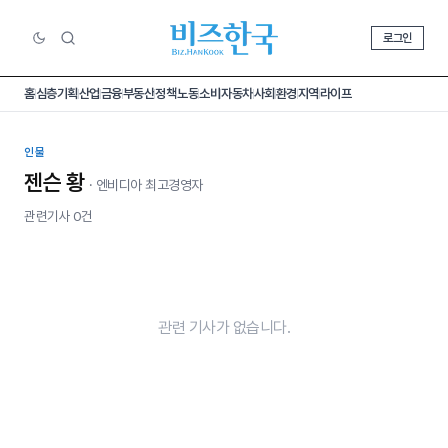
로그인
홈
심층기획
산업
금융
부동산
정책
노동
소비
자동차
사회
환경
지역
라이프
인물
젠슨 황
· 엔비디아 최고경영자
관련기사 0건
관련 기사가 없습니다.