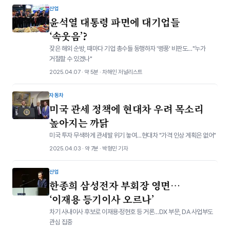
산업
윤석열 대통령 파면에 대기업들
‘속웃음’?
잦은 해외 순방, 때마다 기업 총수들 동행하자 '병풍' 비판도…"누가
거절할 수 있겠나"
2025.04.07 · 약 5분 · 차해인 저널리스트
자동차
미국 관세 정책에 현대차 우려 목소리
높아지는 까닭
미국 투자 무색하게 관세발 위기 놓여…현대차 "가격 인상 계획은 없어"
2025.04.03 · 약 7분 · 박형민 기자
산업
한종희 삼성전자 부회장 영면…
‘이재용 등기이사 오르나’
차기 사내이사 후보로 이재용·정현호 등 거론…DX 부문, DA 사업부도
관심 집중