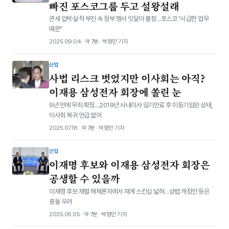
빠진 포스코그룹 두고 설왕설래
관세 압박·실적 부진 속 정부 행사 잇달아 불참…포스코 "시급한 업무
때문"
2025.09.04 · 약 7분 · 박형민 기자
산업
사법 리스크 벗었지만 이사회는 아직?
이재용 삼성전자 회장에 쏠린 눈
9년 만에 무죄 확정…2019년 사내이사 임기만료 후 미등기임원 상태,
이사회 복귀 언급 없어
2025.07.18 · 약 7분 · 박형민 기자
산업
이재명 후보와 이재용 삼성전자 회장은
공생할 수 있을까
이재명 후보 재벌 해체론자에서 재계 스킨십 넓혀…상법 개정안 등은
충돌 우려
2025.05.05 · 약 7분 · 박형민 기자