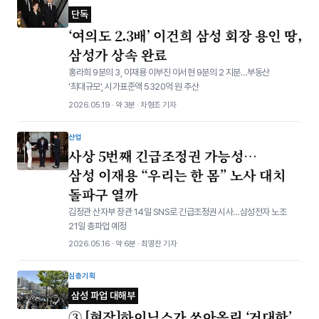
단독
‘여의도 2.3배’ 이건희 삼성 회장 용인 땅,
삼성가 상속 완료
홍라희 9분의 3, 이재용 이부진 이서현 9분의 2 지분…부동산
'최대규모', 시가표준액 5320억 원 추산
2026.05.19 · 약 3분 · 차형조 기자
산업
사상 5번째 긴급조정권 가능성…
삼성 이재용 “우리는 한 몸” 노사 대치
돌파구 열까
김정관 산자부 장관 14일 SNS로 긴급조정권 시사…삼성전자 노조
21일 총파업 예정
2026.05.16 · 약 6분 · 최영찬 기자
심층기획
삼성 파업 대해부
③ [현장]하이닉스가 쏘아올린 ‘거대한’