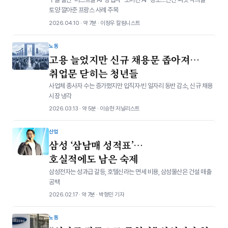
토양 깔아준 프랑스 사례 주목
2026.04.10 · 약 7분 · 이정우 칼럼니스트
노동
고용 늘었지만 신규 채용문 좁아져…
취업문 닫히는 청년들
사업체 종사자 수는 증가했지만 입직자·빈 일자리 동반 감소, 신규 채용
시장 냉각
2026.03.13 · 약 5분 · 이승현 저널리스트
산업
삼성 ‘삼남매 성적표’…
호실적에도 남은 숙제
삼성전자는 성과급 갈등, 호텔신라는 면세 비용, 삼성물산은 건설 매출
공백
2026.02.17 · 약 7분 · 박형민 기자
노동