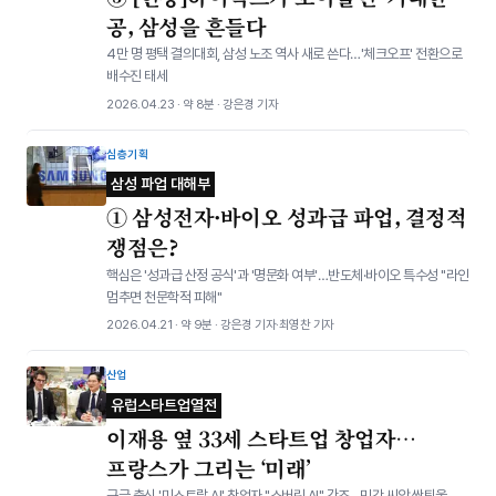
공, 삼성을 흔들다
4만 명 평택 결의대회, 삼성 노조 역사 새로 쓴다…'체크오프' 전환으로
배수진 태세
2026.04.23 · 약 8분 · 강은경 기자
심층기획
삼성 파업 대해부
① 삼성전자·바이오 성과급 파업, 결정적
쟁점은?
핵심은 '성과급 산정 공식'과 '명문화 여부'…반도체·바이오 특수성 "라인
멈추면 천문학적 피해"
2026.04.21 · 약 9분 · 강은경 기자·최영찬 기자
산업
유럽스타트업열전
이재용 옆 33세 스타트업 창업자…
프랑스가 그리는 ‘미래’
구글 출신 '미스트랄 AI' 창업자 "소버린 AI" 강조…민간 씨앗 싹틔울