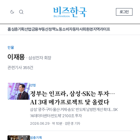
로그인
홈
심층기획
산업
금융
부동산
정책
노동
소비
자동차
사회
환경
지역
라이프
인물
이재용
· 삼성전자 회장
관련기사 355건
산업
정부는 인프라, 삼성·SK는 투자…
AI 3대 메가프로젝트 닻 올렸다
삼성 '광주·구미·울산·거제·송도' 반도체 남방한계선 확대…SK
'AI데이터센터·반도체' 2100조 투자
2026.06.29 · 약 10분 · 강은경 기자
심층기획