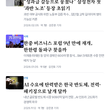
“성과급 갈등으로 뭉쳤나” 삼성전자 첫
‘과반 노조’ 등장 초읽기
과반 여부 공식화 위한 노동부 검증 착수…임단협 교착 길어지며 쟁의
가능성 거론
2026.02.05 · 약 7분 · 강은경 기자
사회
한중 비즈니스 포럼 9년 만에 재개,
한한령 돌파구 찾을까
이재용·최태원 등 양국 경제인 600여 명 참석…SM·크래프톤 수장 전면
배치 '눈길'
2026.01.05 · 약 5분 · 김민호 기자
산업
AI 수요에 탄력받은 한국 반도체, 전력·
패키징으로 날개 달까
내년 글로벌 반도체 시장 9090억 달러 전망…AI 인프라 고도화가
경쟁력 좌우
2025.11.12 · 약 7분 · 강은경 기자