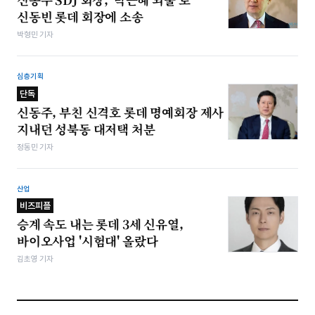
신동빈 롯데 회장에 소송
박형민 기자
심층기획
단독
신동주, 부친 신격호 롯데 명예회장 제사
지내던 성북동 대저택 처분
정동민 기자
산업
비즈피플
승계 속도 내는 롯데 3세 신유열,
바이오사업 '시험대' 올랐다
김초영 기자