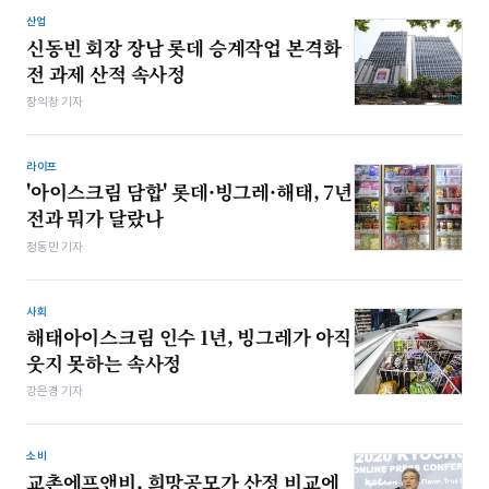
산업
신동빈 회장 장남 롯데 승계작업 본격화
전 과제 산적 속사정
장익창 기자
라이프
'아이스크림 담합' 롯데·빙그레·해태, 7년
전과 뭐가 달랐나
정동민 기자
사회
해태아이스크림 인수 1년, 빙그레가 아직
웃지 못하는 속사정
강은경 기자
소비
교촌에프앤비, 희망공모가 산정 비교에