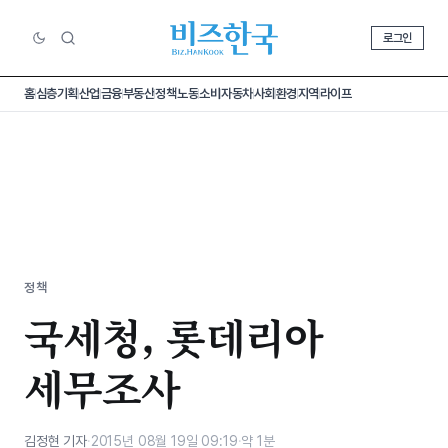
로그인
홈
심층기획
산업
금융
부동산
정책
노동
소비
자동차
사회
환경
지역
라이프
정책
국세청, 롯데리아
세무조사
김정현 기자
·
2015년 08월 19일 09:19
·
약 1분