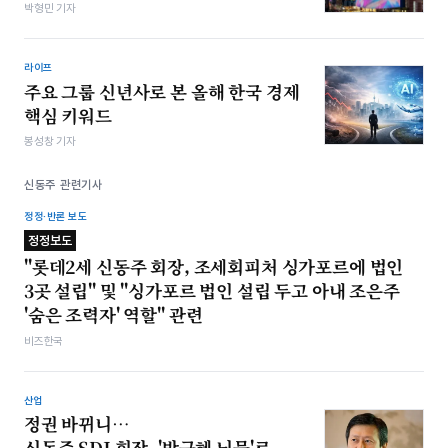
박형민 기자
라이프
주요 그룹 신년사로 본 올해 한국 경제
핵심 키워드
봉성창 기자
신동주 관련기사
정정·반론 보도
정정보도
"롯데2세 신동주 회장, 조세회피처 싱가포르에 법인
3곳 설립" 및 "싱가포르 법인 설립 두고 아내 조은주
'숨은 조력자' 역할" 관련
비즈한국
산업
정권 바뀌니…
신동주 SDJ 회장, '박근혜 뇌물'로