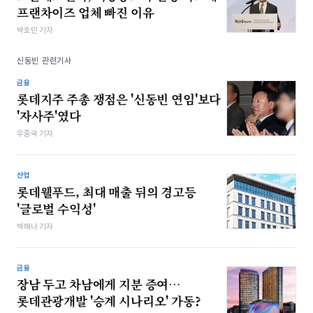
프랜차이즈 업체 빠진 이유
박호민 기자
신동빈 관련기사
금융
롯데지주 주총 쟁점은 '신동빈 연임'보다
'자사주'였다
우종국 기자
산업
롯데웰푸드, 최대 매출 뒤의 경고등
'글로벌 수익성'
박해나 기자
금융
장남 두고 차남에게 지분 증여…
롯데관광개발 '승계 시나리오' 가동?