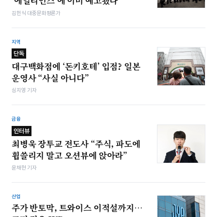
‘에일리언스’에 이미 예고됐다
김헌식 대중문화평론가
지역
단독
대구백화점에 ‘돈키호테’ 입점? 일본
운영사 “사실 아니다”
심지영 기자
금융
인터뷰
최병욱 장투교 전도사 “주식, 파도에
휩쓸리지 말고 오션뷰에 앉아라”
윤채현 기자
산업
주가 반토막, 트와이스 이적설까지…