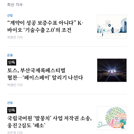
최신 기사
산업
“계약이 성공 보증수표 아니다” K-
바이오 ‘기술수출 2.0’의 조건
최영찬 기자
금융
단독
토스, 부산국제록페스티벌
협찬…‘페이스페이’ 알리기 나선다
박형민 기자
산업
단독
국립국어원 ‘말뭉치’ 사업 저작권 소송,
웅진 2심도 ‘패소’
강은경 기자