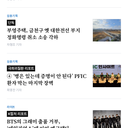
심층기획
단독
부영주택, 금천구 옛 대한전선 부지
정화명령 취소 소송 각하
차형조 기자
심층기획
극희귀질환 리포트
④ ‘병은 있는데 증명이 안 된다’ PFIC
환자 막는 마지막 장벽
최영찬 기자
라이프
K컬처 리포트
BTS의 그래미 출품 거부,