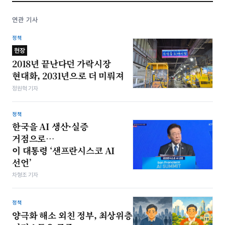
연관 기사
정책
현장
2018년 끝난다던 가락시장
현대화, 2031년으로 더 미뤄져
정원혁 기자
정책
한국을 AI 생산·실증
거점으로…
이 대통령 ‘샌프란시스코 AI
선언’
차형조 기자
정책
양극화 해소 외친 정부, 최상위층