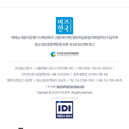
매체소개
윤리강령
기사제보
독자 고충처리
개인정보취급방침
이메일무단수집거부
청소년보호정책
정정·반론 보도
RSS
전체 태그
(주)일요신문사
｜
서울특별시 용산구 만리재로 192
｜
사업자번호: 106-81-48524
｜
인터넷신문사업등록번호: 서울, 아02990
｜
등록·발행일: 2014년 2월 4일
발행인/편집인: 김원양
｜
청소년보호책임자: 김남희
｜
TEL: 02-2198-1591
｜
FAX: 02-738-4675
｜
E-mail:
bizhk@bizhankook.com
Copyright © 2026 비즈한국. All rights reserved.
UPDATE 2026년 7월 16일