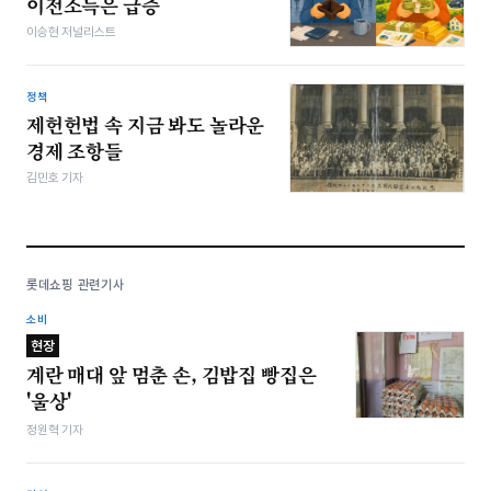
이전소득은 급증
이승현 저널리스트
정책
제헌헌법 속 지금 봐도 놀라운
경제 조항들
김민호 기자
롯데쇼핑 관련기사
소비
현장
계란 매대 앞 멈춘 손, 김밥집 빵집은
'울상'
정원혁 기자