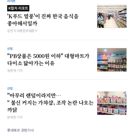
라이프
K컬처 리포트
'K푸드 열풍'이 진짜 한국 음식을
좋아해서일까
김헌식 대중문화평론가
산업
"PB상품은 5000원 이하" 대형마트가
다이소 닮아가는 이유
정원혁 기자
산업
"아무리 랜덤이라지만…
" 불신 커지는 가챠샵, 조작 논란 나오는
까닭
윤채현 기자
롯데제과 관련기사