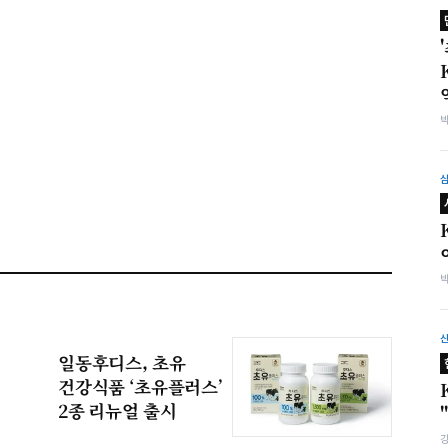
일동후디스, 초유
건강식품 ‘초유플러스’
2종 리뉴얼 출시