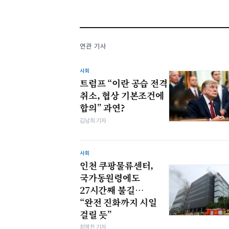
연관 기사
사회
트럼프 “이란 공습 전격
취소, 협상 기본조건에
합의” 과연?
김남희 기자
사회
인천 쿠팡물류센터,
국가동원령에도
27시간째 불길…
“완전 진화까지 시일
걸릴 듯”
최영찬 기자