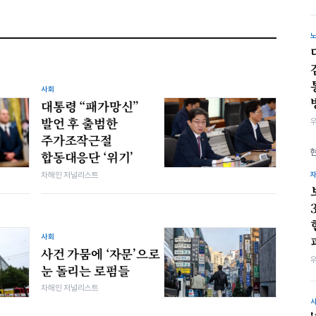
사회
대통령 “패가망신”
발언 후 출범한
주가조작근절
합동대응단 ‘위기’
차해인 저널리스트
사회
사건 가뭄에 ‘자문’으로
눈 돌리는 로펌들
차해인 저널리스트