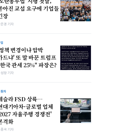
'노란봉투법' 시행 첫날,
쏟아진 교섭 요구에 기업들
긴장
강은경 기자
산업
'정책 변경이냐 압박
카드냐' 또 말 바꾼 트럼프
"한국 관세 25%" 파장은?
봉성창 기자
자동차
테슬라 FSD 상륙…
현대기아차·글로벌 업체
'2027 자율주행 경쟁전'
본격화
우종국 기자