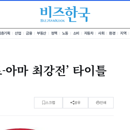
심층기획
산업
금융
부동산
정책
노동
소비
자동차
사회
환경
지역
프로-아마 최강전’ 타이틀
스크랩
공유
인쇄