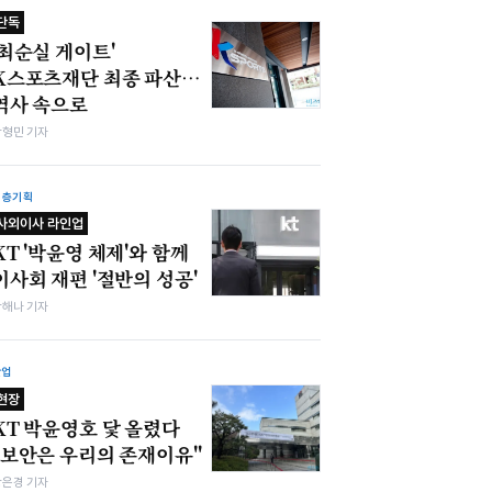
단독
'최순실 게이트'
K스포츠재단 최종 파산…
역사 속으로
박형민 기자
심층기획
사외이사 라인업
KT '박윤영 체제'와 함께
이사회 재편 '절반의 성공'
박해나 기자
산업
현장
KT 박윤영호 닻 올렸다
"보안은 우리의 존재이유"
강은경 기자