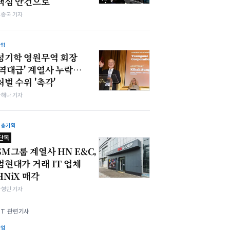
핵심 안건으로
우종국 기자
산업
성기학 영원무역 회장
'역대급' 계열사 누락…
처벌 수위 '촉각'
박해나 기자
심층기획
단독
SM그룹 계열사 HN E&C,
범현대가 거래 IT 업체
HNiX 매각
박형민 기자
KT 관련기사
산업