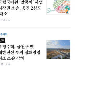
국립국어원 ‘말뭉치’ 사업
저작권 소송, 웅진 2심도
‘패소’
강은경 기자
심층기획
단독
부영주택, 금천구 옛
대한전선 부지 정화명령
취소 소송 각하
차형조 기자