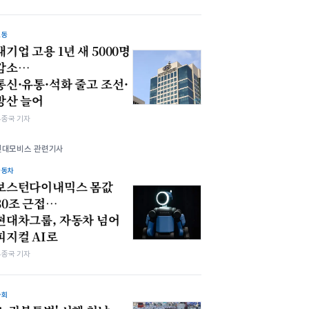
노동
대기업 고용 1년 새 5000명
감소…
통신·유통·석화 줄고 조선·
방산 늘어
우종국 기자
현대모비스 관련기사
자동차
보스턴다이내믹스 몸값
30조 근접…
현대차그룹, 자동차 넘어
피지컬 AI로
우종국 기자
사회