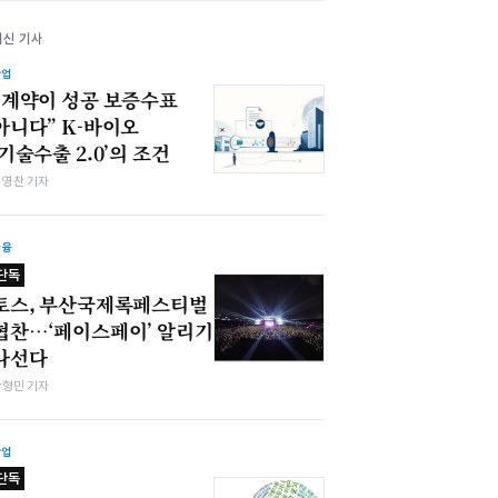
최신 기사
산업
“계약이 성공 보증수표
아니다” K-바이오
‘기술수출 2.0’의 조건
최영찬 기자
금융
단독
토스, 부산국제록페스티벌
협찬…‘페이스페이’ 알리기
나선다
박형민 기자
산업
단독