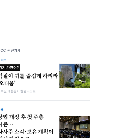
KCC 관련기사
라이프
거기 가봤어?
덕질이 귀를 즐겁게 하리라
'오디움'
정수진 대중문화 칼럼니스트
금융
상법 개정 후 첫 주총
시즌…
자사주 소각·보유 계획이