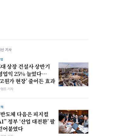
최신 기사
산업
5대 상장 건설사 상반기
영업익 25% 늘었다…
‘고원가 현장’ 줄어든 효과
차형조 기자
정책
“반도체 다음은 피지컬
AI” 정부 ‘산업 대전환’ 팔
걷어붙였다