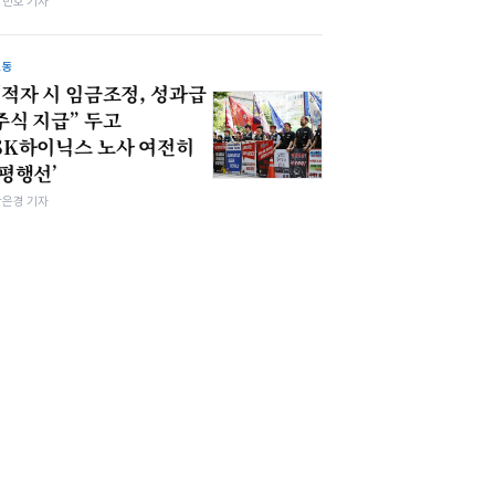
김민호 기자
노동
“적자 시 임금조정, 성과급
주식 지급” 두고
SK하이닉스 노사 여전히
‘평행선’
강은경 기자