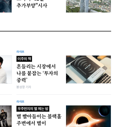
추가부양"시사
라이프
이주의 책
흔들리는 시장에서
나를 붙잡는 ‘투자의
중력’
봉성창 기자
라이프
우주먼지의 별 헤는 밤
별 빨아들이는 블랙홀
주변에서 별이