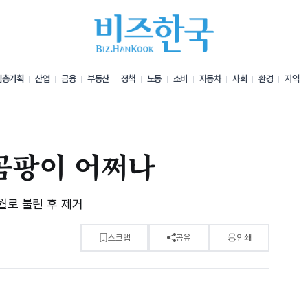
심층기획
산업
금융
부동산
정책
노동
소비
자동차
사회
환경
지역
곰팡이 어쩌나
월로 불린 후 제거
스크랩
공유
인쇄