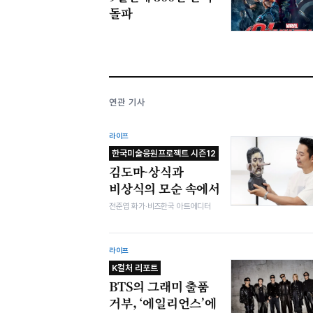
돌파
연관 기사
라이프
한국미술응원프로젝트 시즌12
김도마-상식과
비상식의 모순 속에서
전준엽 화가·비즈한국 아트에디터
라이프
K컬처 리포트
BTS의 그래미 출품
거부, ‘에일리언스’에