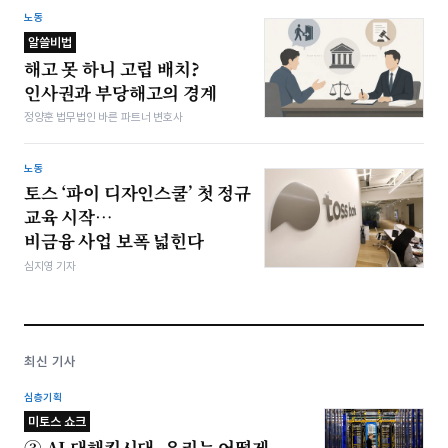
노동
알쓸비법
해고 못 하니 고립 배치?
인사권과 부당해고의 경계
정양훈 법무법인 바른 파트너 변호사
노동
토스 ‘파이 디자인스쿨’ 첫 정규
교육 시작…
비금융 사업 보폭 넓힌다
심지영 기자
최신 기사
심층기획
미토스 쇼크
③ AI 대해킹시대, 우리는 어떻게