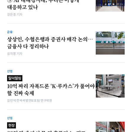
대응하고 있나
강은경 기자
금융
상상인, 수협은행과 증권사 매각 논의…
금융사 다 정리하나
심지영 기자
산업
밀덕텔링
10억 짜리 자폭드론 ‘K-루카스’가 풀어야
할 진짜 숙제
김민석 한국국방안보포럼 연구위원
산업
현장