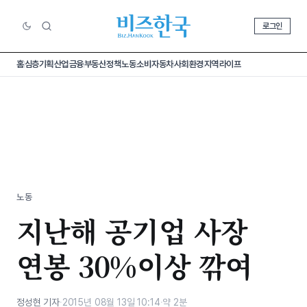
로그인
홈
심층기획
산업
금융
부동산
정책
노동
소비
자동차
사회
환경
지역
라이프
노동
지난해 공기업 사장
연봉 30%이상 깎여
정성현 기자
·
2015년 08월 13일 10:14
·
약 2분