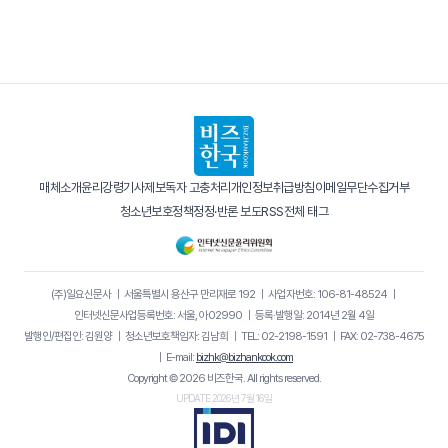
매체소개
윤리강령
기사제보
독자 고충처리
개인정보취급방침
이메일무단수집거부
청소년보호정책
정정·반론 보도
RSS
전체 태그
(주)일요신문사
｜
서울특별시 용산구 만리재로 192
｜
사업자번호: 106-81-48524
｜
인터넷신문사업등록번호: 서울, 아02990
｜
등록·발행일: 2014년 2월 4일
발행인/편집인: 김원양
｜
청소년보호책임자: 김남희
｜
TEL: 02-2198-1591
｜
FAX: 02-738-4675
｜
E-mail:
bizhk@bizhankook.com
Copyright © 2026 비즈한국. All rights reserved.
UPDATE 2026년 7월 16일