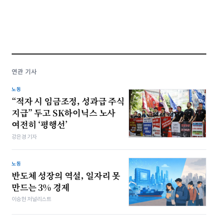
연관 기사
노동
“적자 시 임금조정, 성과급 주식
지급” 두고 SK하이닉스 노사
여전히 ‘평행선’
강은경 기자
노동
반도체 성장의 역설, 일자리 못
만드는 3% 경제
이승현 저널리스트