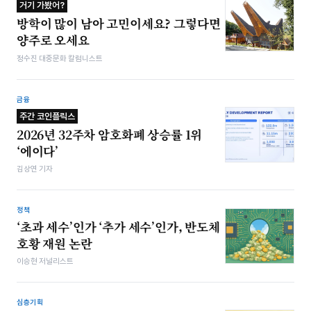
거기 가봤어?
방학이 많이 남아 고민이세요? 그렇다면
양주로 오세요
정수진 대중문화 칼럼니스트
금융
주간 코인플릭스
2026년 32주차 암호화폐 상승률 1위
‘에이다’
김상연 기자
정책
‘초과 세수’인가 ‘추가 세수’인가, 반도체
호황 재원 논란
이승현 저널리스트
심층기획