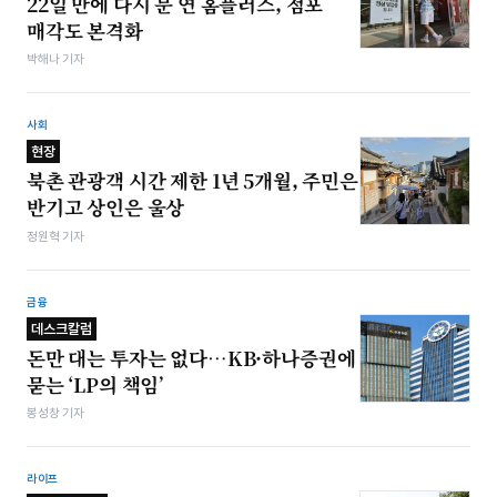
22일 만에 다시 문 연 홈플러스, 점포
매각도 본격화
박해나 기자
사회
현장
북촌 관광객 시간 제한 1년 5개월, 주민은
반기고 상인은 울상
정원혁 기자
금융
데스크칼럼
돈만 대는 투자는 없다…KB·하나증권에
묻는 ‘LP의 책임’
봉성창 기자
라이프