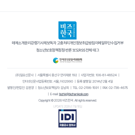
매체소개
윤리강령
기사제보
독자 고충처리
개인정보취급방침
이메일무단수집거부
청소년보호정책
정정·반론 보도
RSS
전체 태그
(주)일요신문사
｜
서울특별시 용산구 만리재로 192
｜
사업자번호: 106-81-48524
｜
인터넷신문사업등록번호: 서울, 아02990
｜
등록·발행일: 2014년 2월 4일
발행인/편집인: 김원양
｜
청소년보호책임자: 김남희
｜
TEL: 02-2198-1591
｜
FAX: 02-738-4675
｜
E-mail:
bizhk@bizhankook.com
Copyright © 2026 비즈한국. All rights reserved.
UPDATE 2026년 7월 16일