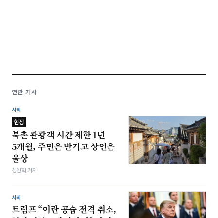
연관 기사
사회
현장
북촌 관광객 시간 제한 1년
5개월, 주민은 반기고 상인은
울상
정원혁 기자
사회
트럼프 “이란 공습 전격 취소,