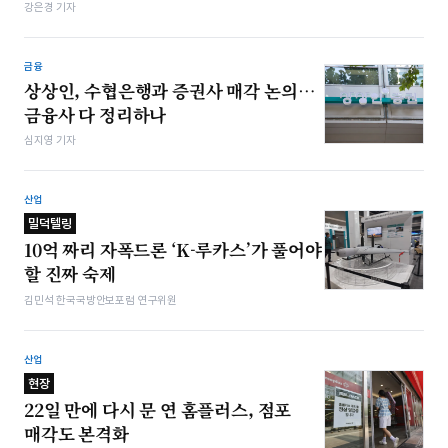
강은경 기자
금융
상상인, 수협은행과 증권사 매각 논의…
금융사 다 정리하나
심지영 기자
산업
밀덕텔링
10억 짜리 자폭드론 ‘K-루카스’가 풀어야
할 진짜 숙제
김민석 한국국방안보포럼 연구위원
산업
현장
22일 만에 다시 문 연 홈플러스, 점포
매각도 본격화