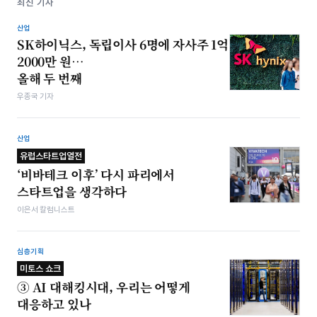
최신 기사
산업
SK하이닉스, 독립이사 6명에 자사주 1억
2000만 원…
올해 두 번째
우종국 기자
산업
유럽스타트업열전
‘비바테크 이후’ 다시 파리에서
스타트업을 생각하다
이은서 칼럼니스트
심층기획
미토스 쇼크
③ AI 대해킹시대, 우리는 어떻게
대응하고 있나