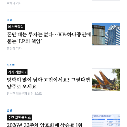
박해나 기자
금융
데스크칼럼
돈만 대는 투자는 없다…KB·하나증권에
묻는 ‘LP의 책임’
봉성창 기자
라이프
거기 가봤어?
방학이 많이 남아 고민이세요? 그렇다면
양주로 오세요
정수진 대중문화 칼럼니스트
금융
주간 코인플릭스
2026년 32주차 암호화폐 상승률 1위