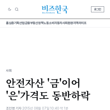
로그인
홈
심층기획
산업
금융
부동산
정책
노동
소비
자동차
사회
환경
지역
라이프
사회
안전자산 '금'이어
'은'가격도 동반하락
조인영 기자
·
2015년 08월 07일 10:40
·
약 1분