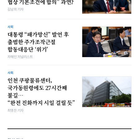
협상 기본조건에 합의” 과연?
김남희 기자
사회
대통령 “패가망신” 발언 후
출범한 주가조작근절
합동대응단 ‘위기’
차해인 저널리스트
사회
인천 쿠팡물류센터,
국가동원령에도 27시간째
불길…
“완전 진화까지 시일 걸릴 듯”
최영찬 기자