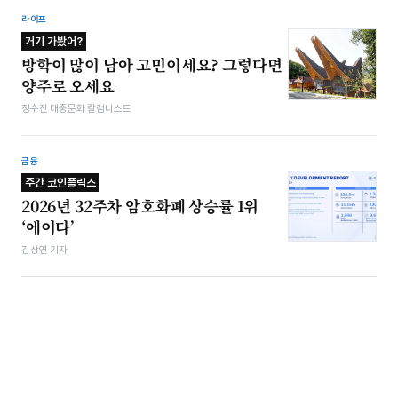
라이프
거기 가봤어?
방학이 많이 남아 고민이세요? 그렇다면
양주로 오세요
정수진 대중문화 칼럼니스트
금융
주간 코인플릭스
2026년 32주차 암호화폐 상승률 1위
‘에이다’
김상연 기자