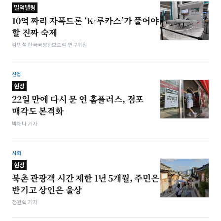
밀덕텔링
10억 짜리 자폭드론 ‘K-루카스’가 풀어야
할 진짜 숙제
김민석 한국국방안보포럼 연구위원
산업
현장
22일 만에 다시 문 연 홈플러스, 점포
매각도 본격화
박해나 기자
사회
현장
북촌 관광객 시간 제한 1년 5개월, 주민은
반기고 상인은 울상
정원혁 기자