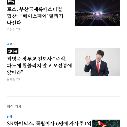
단독
토스, 부산국제록페스티벌
협찬…‘페이스페이’ 알리기
나선다
박형민 기자
금융
인터뷰
최병욱 장투교 전도사 “주식,
파도에 휩쓸리지 말고 오션뷰에
앉아라”
윤채현 기자
최신 기사
산업
SK하이닉스, 독립이사 6명에 자사주 1억