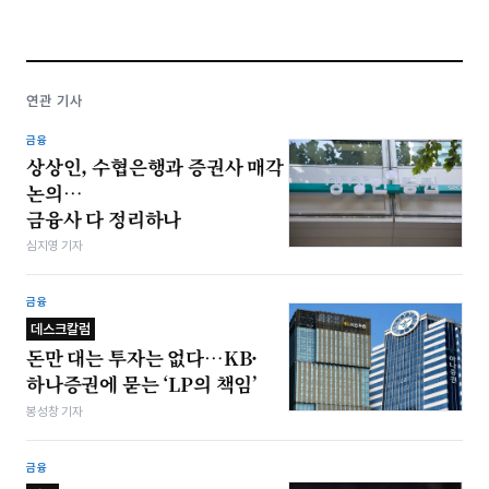
연관 기사
금융
상상인, 수협은행과 증권사 매각
논의…
금융사 다 정리하나
심지영 기자
금융
데스크칼럼
돈만 대는 투자는 없다…KB·
하나증권에 묻는 ‘LP의 책임’
봉성창 기자
금융