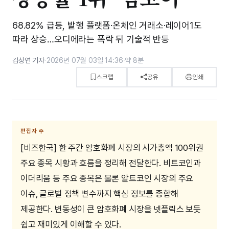
68.82% 급등, 발행 플랫폼·온체인 거래소·레이어1도
따라 상승…오디에라는 폭락 뒤 기술적 반등
김상연 기자
·
2026년 07월 03일 14:36
·
약 8분
스크랩
공유
인쇄
편집자 주
[비즈한국] 한 주간 암호화폐 시장의 시가총액 100위권
주요 종목 시황과 흐름을 정리해 전달한다. 비트코인과
이더리움 등 주요 종목은 물론 알트코인 시장의 주요
이슈, 글로벌 정책 변수까지 핵심 정보를 종합해
제공한다. 변동성이 큰 암호화폐 시장을 넷플릭스 보듯
쉽고 재미있게 이해할 수 있다.