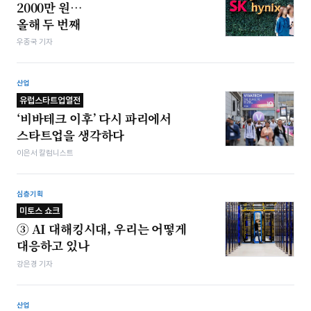
2000만 원…
올해 두 번째
우종국 기자
산업
유럽스타트업열전
‘비바테크 이후’ 다시 파리에서
스타트업을 생각하다
이은서 칼럼니스트
심층기획
미토스 쇼크
③ AI 대해킹시대, 우리는 어떻게
대응하고 있나
강은경 기자
산업