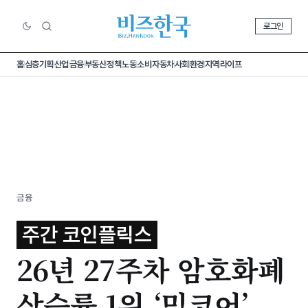
로그인
홈
심층기획
산업
금융
부동산
정책
노동
소비
자동차
사회
환경
지역
라이프
금융
주간 코인플릭스
26년 27주차 암호화폐
상승률 1위 ‘밈코어’