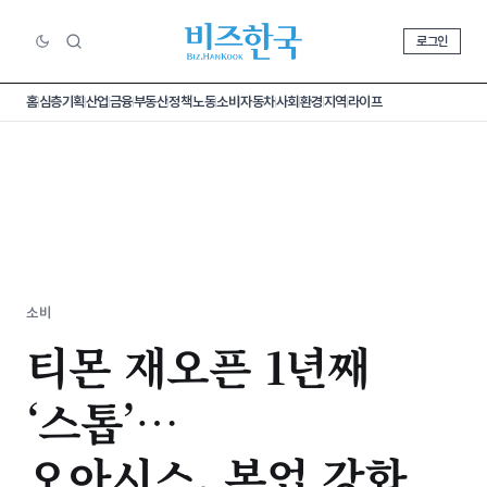
로그인
홈
심층기획
산업
금융
부동산
정책
노동
소비
자동차
사회
환경
지역
라이프
소비
티몬 재오픈 1년째
‘스톱’…
오아시스, 본업 강화