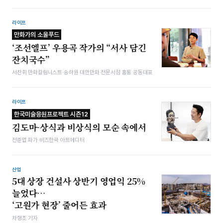
라이프
만화가의 소울푸드
‘조선엘프’ 우용곡 작가의 “서사 담긴
잔치국수”
서찬휘 만화칼럼니스트·송하원 대안만화 전문서점 홈통 공동대표
라이프
한국미술응원프로젝트 시즌12
김도마-상식과 비상식의 모순 속에서
전준엽 화가·비즈한국 아트에디터
산업
5대 상장 건설사 상반기 영업익 25%
늘었다…
‘고원가 현장’ 줄어든 효과
차형조 기자