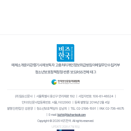
매체소개
윤리강령
기사제보
독자 고충처리
개인정보취급방침
이메일무단수집거부
청소년보호정책
정정·반론 보도
RSS
전체 태그
(주)일요신문사
｜
서울특별시 용산구 만리재로 192
｜
사업자번호: 106-81-48524
｜
인터넷신문사업등록번호: 서울, 아02990
｜
등록·발행일: 2014년 2월 4일
발행인/편집인: 김원양
｜
청소년보호책임자: 김남희
｜
TEL: 02-2198-1591
｜
FAX: 02-738-4675
｜
E-mail:
bizhk@bizhankook.com
Copyright © 2026 비즈한국. All rights reserved.
UPDATE 2026년 7월 16일