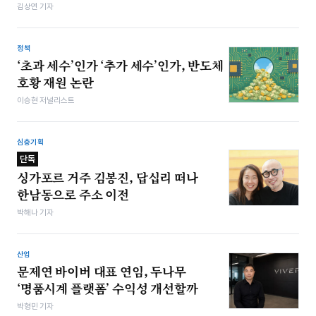
김상연 기자
정책
‘초과 세수’인가 ‘추가 세수’인가, 반도체
호황 재원 논란
이승현 저널리스트
심층기획
단독
싱가포르 거주 김봉진, 답십리 떠나
한남동으로 주소 이전
박해나 기자
산업
문제연 바이버 대표 연임, 두나무
‘명품시계 플랫폼’ 수익성 개선할까
박형민 기자