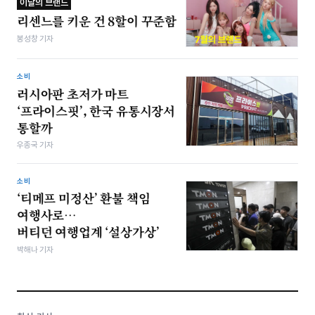
이달의 브랜드
리센느를 키운 건 8할이 꾸준함
봉성창 기자
소비
러시아판 초저가 마트
‘프라이스핏’, 한국 유통시장서
통할까
우종국 기자
소비
‘티메프 미정산’ 환불 책임
여행사로…
버티던 여행업계 ‘설상가상’
박해나 기자