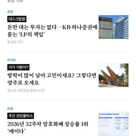
최신 기사
금융
데스크칼럼
돈만 대는 투자는 없다…KB·하나증권에
묻는 ‘LP의 책임’
봉성창 기자
라이프
거기 가봤어?
방학이 많이 남아 고민이세요? 그렇다면
양주로 오세요
정수진 대중문화 칼럼니스트
금융
주간 코인플릭스
2026년 32주차 암호화폐 상승률 1위
‘에이다’