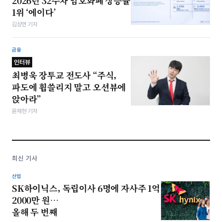
2026년 32주차 암호화폐 상승률
1위 ‘에이다’
김상연 기자
금융
인터뷰
최병욱 장투교 전도사 “주식,
파도에 휩쓸리지 말고 오션뷰에
앉아라”
윤채현 기자
최신 기사
산업
SK하이닉스, 독립이사 6명에 자사주 1억
2000만 원…
올해 두 번째