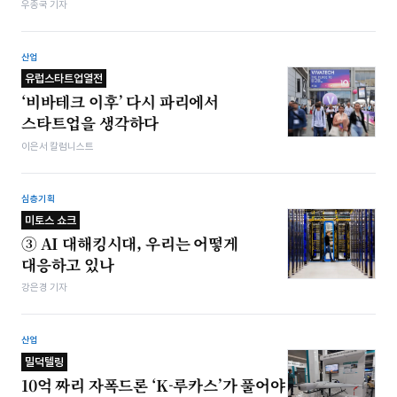
우종국 기자
산업
유럽스타트업열전
‘비바테크 이후’ 다시 파리에서
스타트업을 생각하다
이은서 칼럼니스트
심층기획
미토스 쇼크
③ AI 대해킹시대, 우리는 어떻게
대응하고 있나
강은경 기자
산업
밀덕텔링
10억 짜리 자폭드론 ‘K-루카스’가 풀어야