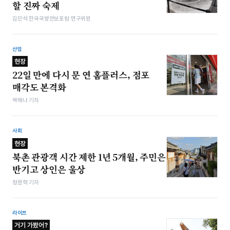
할 진짜 숙제
김민석 한국국방안보포럼 연구위원
산업
현장
22일 만에 다시 문 연 홈플러스, 점포
매각도 본격화
박해나 기자
사회
현장
북촌 관광객 시간 제한 1년 5개월, 주민은
반기고 상인은 울상
정원혁 기자
라이프
거기 가봤어?