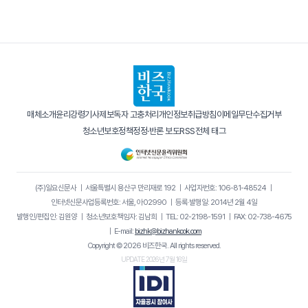
매체소개
윤리강령
기사제보
독자 고충처리
개인정보취급방침
이메일무단수집거부
청소년보호정책
정정·반론 보도
RSS
전체 태그
(주)일요신문사
｜
서울특별시 용산구 만리재로 192
｜
사업자번호: 106-81-48524
｜
인터넷신문사업등록번호: 서울, 아02990
｜
등록·발행일: 2014년 2월 4일
발행인/편집인: 김원양
｜
청소년보호책임자: 김남희
｜
TEL: 02-2198-1591
｜
FAX: 02-738-4675
｜
E-mail:
bizhk@bizhankook.com
Copyright © 2026 비즈한국. All rights reserved.
UPDATE 2026년 7월 16일