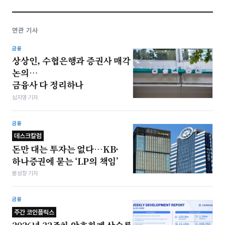
연관 기사
금융
상상인, 수협은행과 증권사 매각
논의…
금융사 다 정리하나
심지영 기자
금융
데스크칼럼
돈만 대는 투자는 없다…KB·
하나증권에 묻는 ‘LP의 책임’
봉성창 기자
금융
주간 코인플릭스