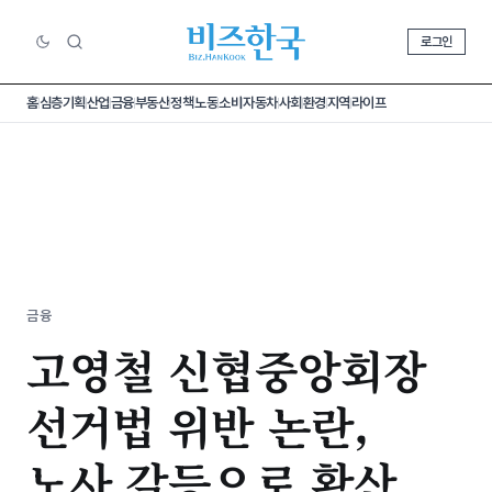
로그인
홈
심층기획
산업
금융
부동산
정책
노동
소비
자동차
사회
환경
지역
라이프
금융
고영철 신협중앙회장
선거법 위반 논란,
노사 갈등으로 확산