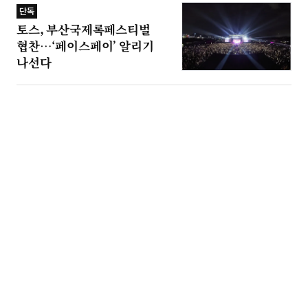
단독
토스, 부산국제록페스티벌
협찬…‘페이스페이’ 알리기
나선다