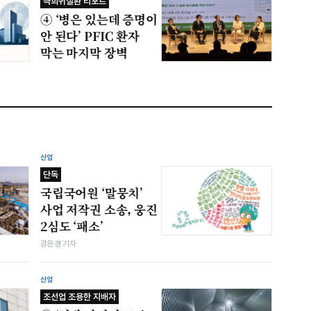
극희귀질환 리포트
④ ‘병은 있는데 증명이
안 된다’ PFIC 환자
막는 마지막 장벽
산업
단독
국립국어원 ‘말뭉치’
사업 저작권 소송, 웅진
2심도 ‘패소’
강은경 기자
산업
조선업 조용한 지배자