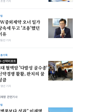
김초영 기자
산업
JW중외제약 오너 일가
상속세 두고 '조용'했던
이유
정동민 기자
심층기획
K-신약리포트
3대 혈액암 '다발성 골수종'
신약경쟁 활활, 완치의 꿈
성큼
김명선 기자
이재명 관련기사
산업
“병풍보다 성과” 이재명