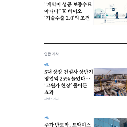
“계약이 성공 보증수표
아니다” K-바이오
‘기술수출 2.0’의 조건
연관 기사
산업
5대 상장 건설사 상반기
영업익 25% 늘었다…
‘고원가 현장’ 줄어든
효과
차형조 기자
산업
주가 반토막, 트와이스