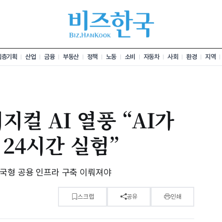
심층기획
산업
금융
부동산
정책
노동
소비
자동차
사회
환경
지역
지컬 AI 열풍 “AI가
24시간 실험”
국형 공용 인프라 구축 이뤄져야
스크랩
공유
인쇄