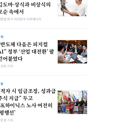
김도마-상식과 비상식의
모순 속에서
전준엽 화가·비즈한국 아트에디터
정책
“반도체 다음은 피지컬
AI” 정부 ‘산업 대전환’ 팔
걷어붙였다
김민호 기자
노동
“적자 시 임금조정, 성과급
주식 지급” 두고
SK하이닉스 노사 여전히
‘평행선’
강은경 기자