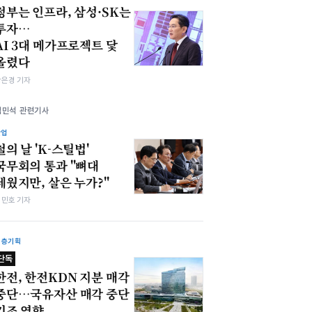
정부는 인프라, 삼성·SK는
투자…
AI 3대 메가프로젝트 닻
올렸다
강은경 기자
김민석 관련기사
산업
철의 날 'K-스틸법'
국무회의 통과 "뼈대
세웠지만, 살은 누가?"
김민호 기자
심층기획
단독
한전, 한전KDN 지분 매각
중단…국유자산 매각 중단
기조 영향