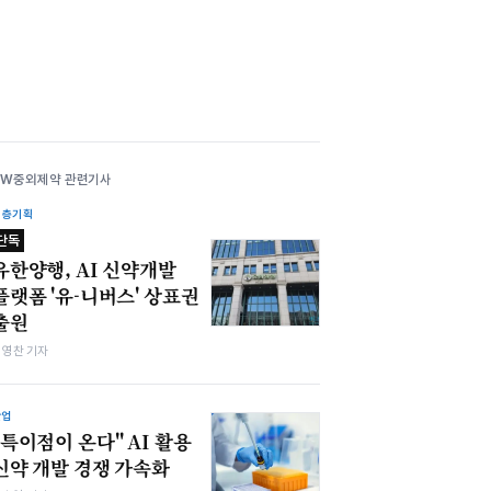
JW중외제약 관련기사
심층기획
단독
유한양행, AI 신약개발
플랫폼 '유-니버스' 상표권
출원
최영찬 기자
산업
"특이점이 온다" AI 활용
신약 개발 경쟁 가속화