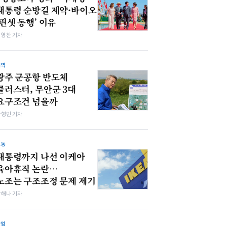
대통령 순방길 제약·바이오
‘핀셋 동행’ 이유
최영찬 기자
지역
광주 군공항 반도체
클러스터, 무안군 3대
요구조건 넘을까
박형민 기자
노동
대통령까지 나선 이케아
육아휴직 논란…
노조는 구조조정 문제 제기
박해나 기자
산업