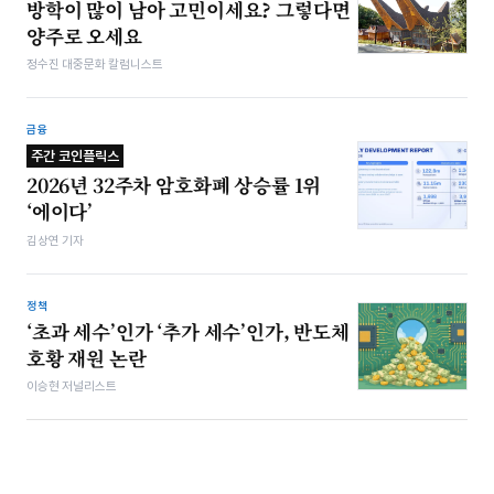
방학이 많이 남아 고민이세요? 그렇다면
양주로 오세요
정수진 대중문화 칼럼니스트
금융
주간 코인플릭스
2026년 32주차 암호화폐 상승률 1위
‘에이다’
김상연 기자
정책
‘초과 세수’인가 ‘추가 세수’인가, 반도체
호황 재원 논란
이승현 저널리스트