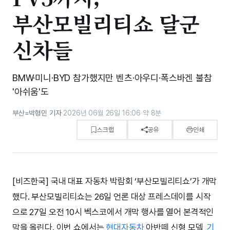
부산모빌리티쇼 달군
신차들
BMW·미니·BYD 참가했지만 벤츠·아우디·폭스바겐 불참
'아쉬움'도
부산=박형민 기자
·
2026년 06월 26일 16:06
·
약 8분
스크랩
공유
인쇄
[비즈한국] 국내 대표 자동차 박람회 ‘부산모빌리티쇼’가 개막
했다. 부산모빌리티쇼는 26일 언론 대상 프레스데이를 시작
으로 27일 오전 10시 벡스코에서 개막 행사를 열어 본격적인
막을 올린다. 이번 쇼에서는
현대자동차
아반떼 신형 모델,
기