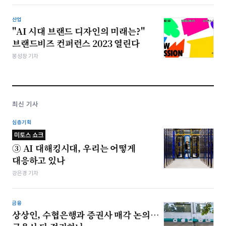
산업
"AI 시대 브랜드 디자인의 미래는?"
브랜드비즈 컨퍼런스 2023 열린다
봉성창 기자
최신 기사
심층기획
미토스 쇼크
③ AI 대해킹시대, 우리는 어떻게
대응하고 있나
강은경 기자
금융
상상인, 수협은행과 증권사 매각 논의…