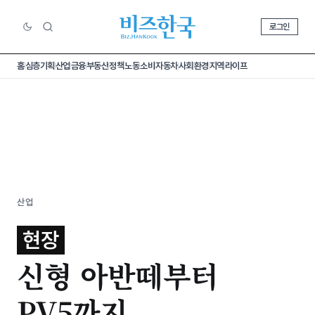
로그인
홈
심층기획
산업
금융
부동산
정책
노동
소비
자동차
사회
환경
지역
라이프
산업
현장
신형 아반떼부터
PV5까지,