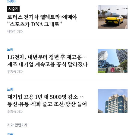
자동차
시승기
로터스 전기차 엘레트라·에메야
"스포츠카 DNA 그대로"
박형민 기자
노동
LG전자, 내년부터 정년 후 재고용…
제조 대기업 계속고용 공식 달라졌다
우종국 기자
노동
대기업 고용 1년 새 5000명 감소…
통신·유통·석화 줄고 조선·방산 늘어
우종국 기자
기아 관련기사
금융