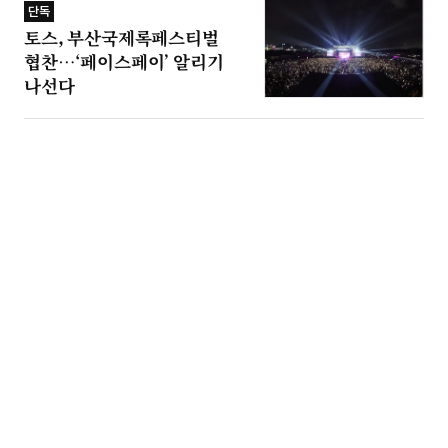
단독
토스, 부산국제록페스티벌
협찬…‘페이스페이’ 알리기
나선다