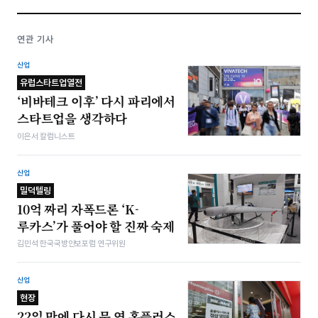
연관 기사
산업
유럽스타트업열전
‘비바테크 이후’ 다시 파리에서
스타트업을 생각하다
이은서 칼럼니스트
산업
밀덕텔링
10억 짜리 자폭드론 ‘K-
루카스’가 풀어야 할 진짜 숙제
김민석 한국국방안보포럼 연구위원
산업
현장
22일 만에 다시 문 연 홈플러스,