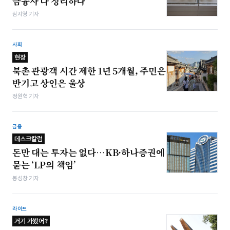
금융사 다 정리하나
심지영 기자
사회
현장
북촌 관광객 시간 제한 1년 5개월, 주민은
반기고 상인은 울상
정원혁 기자
금융
데스크칼럼
돈만 대는 투자는 없다…KB·하나증권에
묻는 ‘LP의 책임’
봉성창 기자
라이프
거기 가봤어?