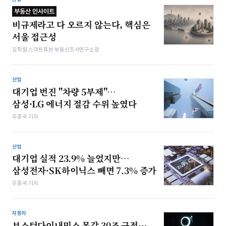
부동산 인사이트
비규제라고 다 오르지 않는다, 핵심은
서울 접근성
김학렬 스마트튜브 부동산조사연구소장
산업
대기업 번진 "차량 5부제"…
삼성·LG 에너지 절감 수위 높였다
우종국 기자
산업
대기업 실적 23.9% 늘었지만…
삼성전자·SK하이닉스 빼면 7.3% 증가
우종국 기자
자동차
보스턴다이내믹스 몸값 30조 근접…