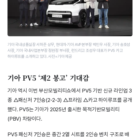
기아 국내상품실장 서하준 상무, 현대차·기아 AVP본부장 박민우 사장, 기아 송호성
사장, 기아 국내사업본부장 정원정 부사장, 런드리고 조성우 대표가 PV5 카고
하이루프를 소개하고 있다. 사진=기아 제공
기아 PV5 ‘제2 봉고’ 기대감
기아 역시 이번 부산모빌리티쇼에서 PV5 기반 신규 라인업 3
종 △패신저 7인승(2-2-3) △프라임 △카고 하이루프를 공개
했다. PV5는 기아가 2025년 출시한 목적기반모빌리티
(PBV) 차량이다.
PV5 패신저 7인승은 중간 2열 시트를 2인승 벤치 구조로 배