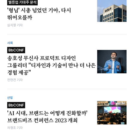
밸류업 기대주 분석
'형님' 시총 넘었던 기아, 다시
뛰어오를까
심지영 기자
사회
BbCONF
송호성 무신사 프로덕트 디자인
그룹리더 "디자인과 기술이 만나 더 나은
경험 제공"
전현건 기자
산업
BbCONF
'AI 시대, 브랜드는 어떻게 진화할까'
브랜드비즈 컨퍼런스 2023 개최
차형조 기자