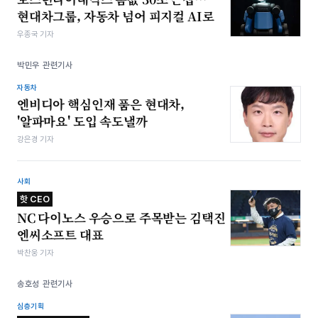
현대차그룹, 자동차 넘어 피지컬 AI로
우종국 기자
박민우 관련기사
자동차
엔비디아 핵심인재 품은 현대차,
'알파마요' 도입 속도낼까
강은경 기자
사회
핫 CEO
NC 다이노스 우승으로 주목받는 김택진
엔씨소프트 대표
박찬웅 기자
송호성 관련기사
심층기획