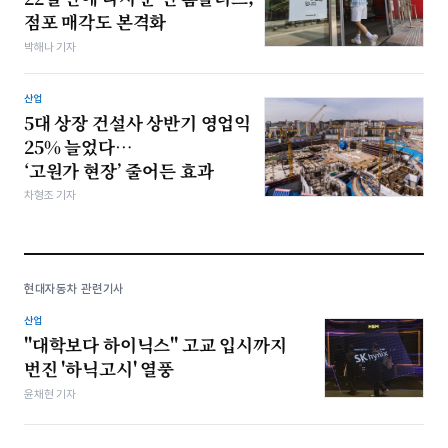
점포 매각도 본격화
박해나 기자
산업
5대 상장 건설사 상반기 영업익
25% 늘었다…
‘고원가 현장’ 줄어든 효과
차형조 기자
현대자동차 관련기사
산업
"대학보다 하이닉스" 고교 입시까지
번진 '하닉고시' 열풍
윤채현 기자