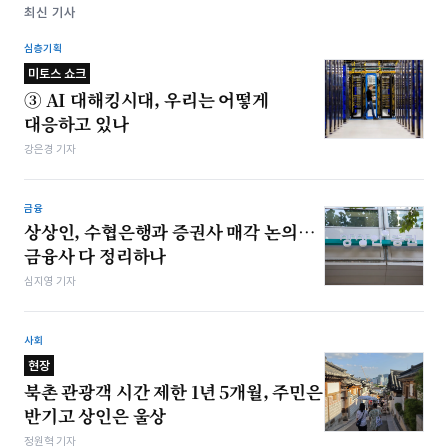
최신 기사
심층기획
미토스 쇼크
③ AI 대해킹시대, 우리는 어떻게
대응하고 있나
강은경 기자
금융
상상인, 수협은행과 증권사 매각 논의…
금융사 다 정리하나
심지영 기자
사회
현장
북촌 관광객 시간 제한 1년 5개월, 주민은
반기고 상인은 울상
정원혁 기자