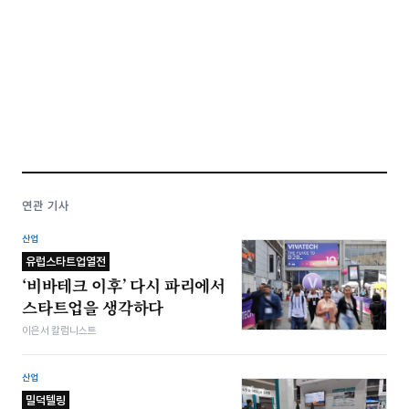
연관 기사
산업
유럽스타트업열전
‘비바테크 이후’ 다시 파리에서
스타트업을 생각하다
이은서 칼럼니스트
산업
밀덕텔링