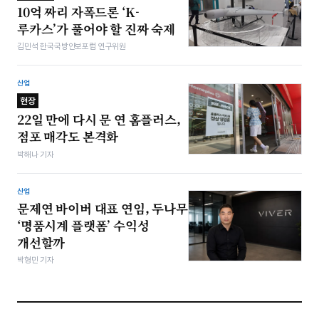
10억 짜리 자폭드론 ‘K-
루카스’가 풀어야 할 진짜 숙제
김민석 한국국방안보포럼 연구위원
산업
현장
22일 만에 다시 문 연 홈플러스,
점포 매각도 본격화
박해나 기자
산업
문제연 바이버 대표 연임, 두나무
‘명품시계 플랫폼’ 수익성
개선할까
박형민 기자