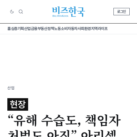
로그인
홈
심층기획
산업
금융
부동산
정책
노동
소비
자동차
사회
환경
지역
라이프
산업
현장
“유해 수습도, 책임자
처벌도 아직” 아리셀