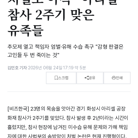
참사 2주기 맞은
유족들
추모제 열고 책임자 엄벌·유해 수습 촉구 "감형 판결은
고인들 두 번 죽이는 것"
김민호 기자
·
2026년 06월 24일 17:19
·
약 5분
스크랩
공유
인쇄
[비즈한국] 23명의 목숨을 앗아간 경기 화성시 아리셀 공장
화재 참사가 2주기를 맞았다. 참사 발생 후 2년이라는 시간이
흘렀지만, 참사 현장에 남겨진 미수습 유해 문제와 가해 책임
자에 대한 사법부의 솜방망이 처벌 논란은 현재 진행형이다.