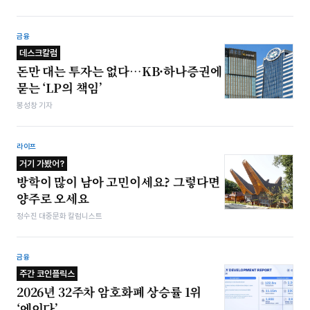
금융
데스크칼럼
돈만 대는 투자는 없다…KB·하나증권에
묻는 ‘LP의 책임’
봉성창 기자
라이프
거기 가봤어?
방학이 많이 남아 고민이세요? 그렇다면
양주로 오세요
정수진 대중문화 칼럼니스트
금융
주간 코인플릭스
2026년 32주차 암호화폐 상승률 1위
‘에이다’