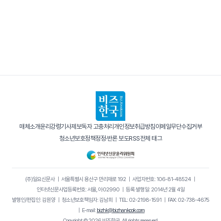
매체소개
윤리강령
기사제보
독자 고충처리
개인정보취급방침
이메일무단수집거부
청소년보호정책
정정·반론 보도
RSS
전체 태그
(주)일요신문사
｜
서울특별시 용산구 만리재로 192
｜
사업자번호: 106-81-48524
｜
인터넷신문사업등록번호: 서울, 아02990
｜
등록·발행일: 2014년 2월 4일
발행인/편집인: 김원양
｜
청소년보호책임자: 김남희
｜
TEL: 02-2198-1591
｜
FAX: 02-738-4675
｜
E-mail:
bizhk@bizhankook.com
Copyright © 2026 비즈한국. All rights reserved.