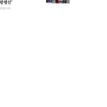
‘평행선’
강은경 기자