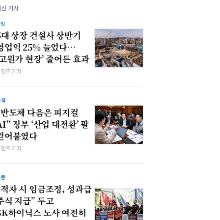
최신 기사
산업
5대 상장 건설사 상반기
영업익 25% 늘었다…
‘고원가 현장’ 줄어든 효과
차형조 기자
정책
“반도체 다음은 피지컬
AI” 정부 ‘산업 대전환’ 팔
걷어붙였다
김민호 기자
노동
“적자 시 임금조정, 성과급
주식 지급” 두고
SK하이닉스 노사 여전히