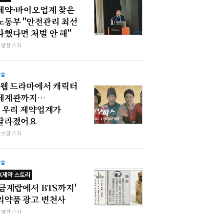
제약·바이오업계 찾은
노동부 "안전관리 최선
다했다면 처벌 안 해"
최영찬 기자
산업
"웹 드라마에서 캐릭터
세계관까지…
" 우리 제약업계가
달라졌어요
김초영 기자
산업
K제약 스토리
'금계랍에서 BTS까지'
의약품 광고 변천사
김명선 기자