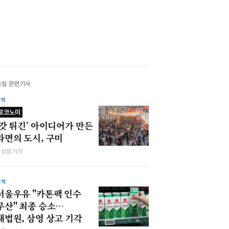
농심 관련기사
지역
로코노미
‘갓 튀긴’ 아이디어가 만든
라면의 도시, 구미
봉성창 기자
정책
서울우유 "카톤팩 인수
무산" 최종 승소…
대법원, 삼영 상고 기각