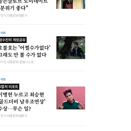
골든글로브 노미네이트
"분위기 좋다"
김헌식 대중문화평론가
라이프
정수진의 계정공유
호불호는 '어쩔수가없다'
그래도 안 볼 수가 없다
정수진 대중문화 칼럼니스트
라이프
K컬처 리포트
이병헌 누르고 최승현
'골드더비 남우조연상'
수상…무슨 일?
김헌식 대중문화평론가