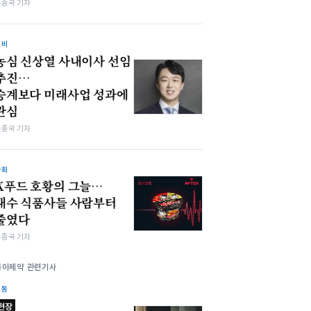
우종국 기자
소비
농심 신상열 사내이사 선임
추진…
승계보다 미래사업 성과에
관심
우종국 기자
사회
K푸드 호황의 그늘…
내수 식품사들 사람부터
줄였다
우종국 기자
동아제약 관련기사
노동
현장