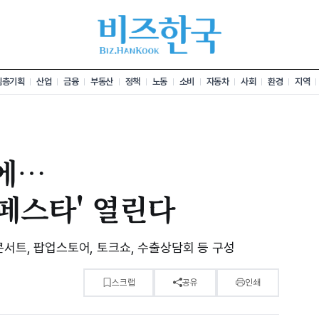
심층기획
산업
금융
부동산
정책
노동
소비
자동차
사회
환경
지역
에…
 페스타' 열린다
콘서트, 팝업스토어, 토크쇼, 수출상담회 등 구성
스크랩
공유
인쇄