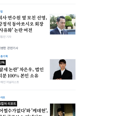
산업
회사 연수원 옆 모친 선영,
강정석 동아쏘시오 회장
'사유화' 논란 여전
정동민 기자
이병헌 관련기사
심층기획
단독
'탈세 논란' 차은우, 법인
지분 100% 본인 소유
차해인 저널리스트
라이프
K컬처 리포트
'어쩔수가없다'와 '케데헌',