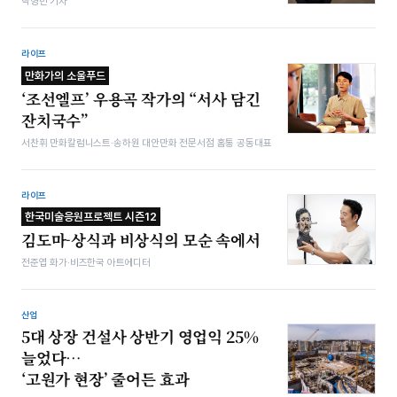
박형민 기자
라이프
만화가의 소울푸드
‘조선엘프’ 우용곡 작가의 “서사 담긴
잔치국수”
서찬휘 만화칼럼니스트·송하원 대안만화 전문서점 홈통 공동대표
라이프
한국미술응원프로젝트 시즌12
김도마-상식과 비상식의 모순 속에서
전준엽 화가·비즈한국 아트에디터
산업
5대 상장 건설사 상반기 영업익 25%
늘었다…
‘고원가 현장’ 줄어든 효과