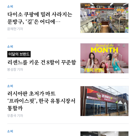
소비
다이소 쿠팡에 밀려 사라지는
문방구, ‘길’은 어디에…
윤채현 기자
소비
이달의 브랜드
리센느를 키운 건 8할이 꾸준함
봉성창 기자
소비
러시아판 초저가 마트
‘프라이스핏’, 한국 유통시장서
통할까
우종국 기자
소비