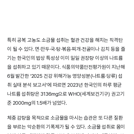
특히 공복 고농도 소금물 섭취는 혈관 건강을 해치는 직격탄
이 될 수 있다. 면·만두·국·탕·볶음·찌개·전골이나 김치 등을 즐
기는 한국인의 밥상 특성상 이미 일일 권장량 이상의 나트륨
을 섭취하고 있기 때문이다. 식품의약품안전평가원이 지난해
6월 발간한 ‘2025 건강 위해가능 영양성분(나트륨·당류) 섭
취 실태 분석 보고서’에 따르면 2023년 한국인의 하루 평균
나트륨 섭취량은 3136mg으로 WHO(세계보건기구) 권고기
준 2000mg의 1.5배가 넘었다.
체중 감량을 목적으로 소금물을 마시는 습관은 또 다른 질환
을 부르는 악순환의 기폭제가 될 수 있다. 소금물 섭취로 몸이