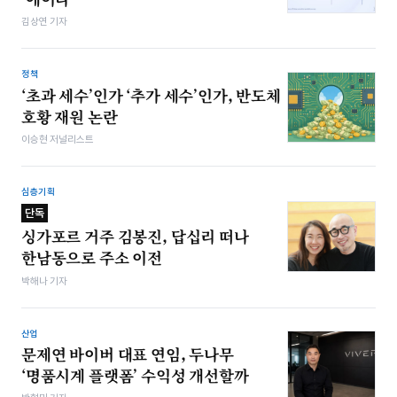
김상연 기자
정책
‘초과 세수’인가 ‘추가 세수’인가, 반도체
호황 재원 논란
이승현 저널리스트
심층기획
단독
싱가포르 거주 김봉진, 답십리 떠나
한남동으로 주소 이전
박해나 기자
산업
문제연 바이버 대표 연임, 두나무
‘명품시계 플랫폼’ 수익성 개선할까