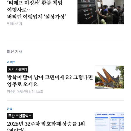
‘티메프 미정산’ 환불 책임
여행사로…
버티던 여행업계 ‘설상가상’
박해나 기자
최신 기사
라이프
거기 가봤어?
방학이 많이 남아 고민이세요? 그렇다면
양주로 오세요
정수진 대중문화 칼럼니스트
금융
주간 코인플릭스
2026년 32주차 암호화폐 상승률 1위
‘에이다’