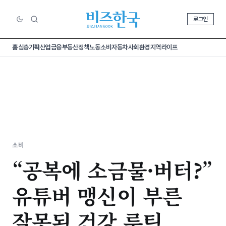
로그인
홈
심층기획
산업
금융
부동산
정책
노동
소비
자동차
사회
환경
지역
라이프
소비
“공복에 소금물·버터?”
유튜버 맹신이 부른
잘못된 건강 루틴