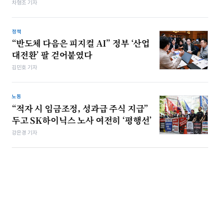
차형조 기자
정책
“반도체 다음은 피지컬 AI” 정부 ‘산업
대전환’ 팔 걷어붙였다
김민호 기자
노동
“적자 시 임금조정, 성과급 주식 지급”
두고 SK하이닉스 노사 여전히 ‘평행선’
강은경 기자