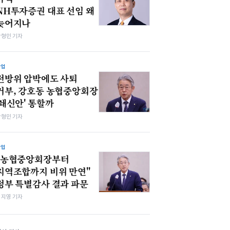
NH투자증권 대표 선임 왜
늦어지나
박형민 기자
산업
전방위 압박에도 사퇴
거부, 강호동 농협중앙회장
'쇄신안' 통할까
박형민 기자
산업
"농협중앙회장부터
지역조합까지 비위 만연"
정부 특별감사 결과 파문
심지영 기자