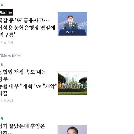
금융
비즈피플
국감 중 '또' 금융사고…
이석용 농협은행장 연임에
'먹구름'
심지영 기자
강호동 관련기사
정책
농협법 개정 속도 내는
정부…
농협 내부 "개혁" vs "개악"
시끌
심지영 기자
금융
임기 끝났는데 후임은
아직…