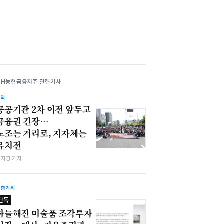
NH농협금융지주 관련기사
지역
공공기관 2차 이전 앞두고
금융권 긴장…
노조는 거리로, 지자체는
유치전
심지영 기자
심층기획
단독
싸늘해진 미술품 조각투자