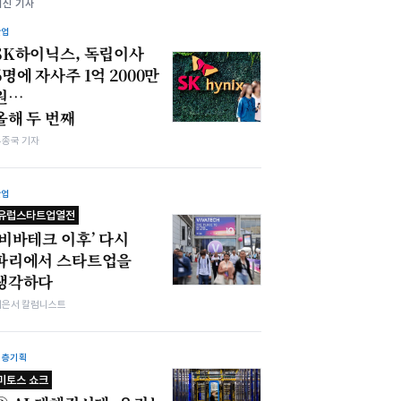
최신 기사
산업
SK하이닉스, 독립이사
6명에 자사주 1억 2000만
원…
올해 두 번째
우종국 기자
산업
유럽스타트업열전
‘비바테크 이후’ 다시
파리에서 스타트업을
생각하다
이은서 칼럼니스트
심층기획
미토스 쇼크