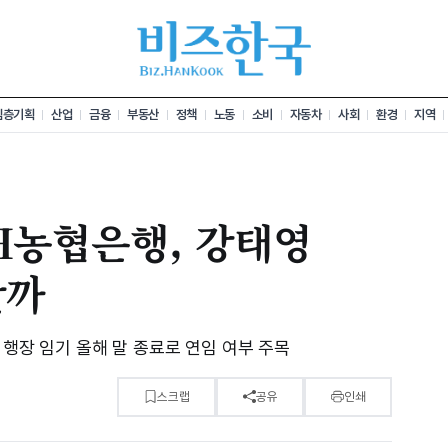
심층기획
산업
금융
부동산
정책
노동
소비
자동차
사회
환경
지역
NH농협은행, 강태영
할까
 행장 임기 올해 말 종료로 연임 여부 주목
스크랩
공유
인쇄