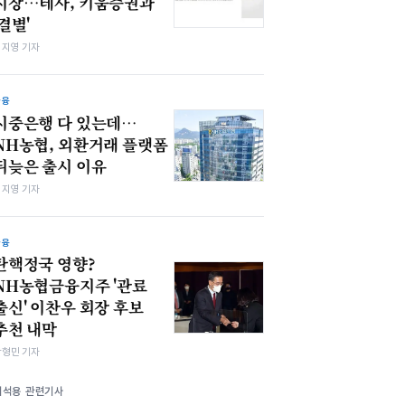
시장…테사, 키움증권과
'결별'
심지영 기자
금융
시중은행 다 있는데…
NH농협, 외환거래 플랫폼
뒤늦은 출시 이유
심지영 기자
금융
탄핵정국 영향?
NH농협금융지주 '관료
출신' 이찬우 회장 후보
추천 내막
박형민 기자
이석용 관련기사