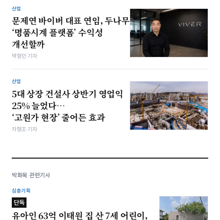
산업
문제연 바이버 대표 연임, 두나무
‘명품시계 플랫폼’ 수익성
개선할까
박형민 기자
산업
5대 상장 건설사 상반기 영업익
25% 늘었다…
‘고원가 현장’ 줄어든 효과
차형조 기자
박화목 관련기사
심층기획
단독
유아인 63억 이태원 집 산 7세 어린이,