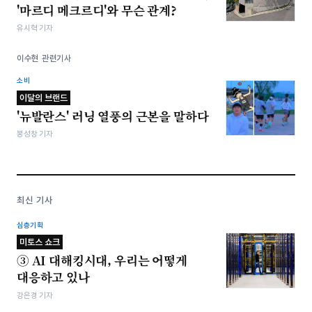
'마르디 메크르디'와 무슨 관계?
유시혁 기자
이수현 관련기사
소비
이달의 브랜드
'뉴발란스' 러닝 열풍의 근본을 말하다
봉성창 기자
최신 기사
심층기획
미토스 쇼크
③ AI 대해킹시대, 우리는 어떻게
대응하고 있나
강은경 기자