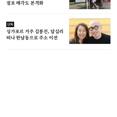
점포 매각도 본격화
단독
싱가포르 거주 김봉진, 답십리
떠나 한남동으로 주소 이전