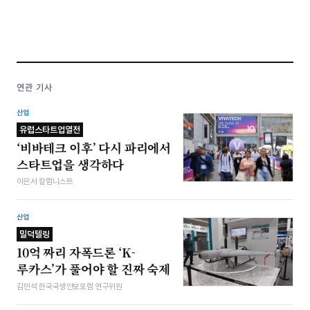
연관 기사
산업
유럽스타트업열전
‘비바테크 이후’ 다시 파리에서
스타트업을 생각하다
이은서 칼럼니스트
산업
밀덕텔링
10억 짜리 자폭드론 ‘K-
루카스’가 풀어야 할 진짜 숙제
김민석 한국국방안보포럼 연구위원