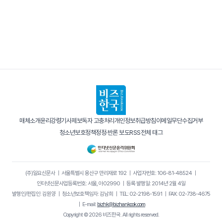
매체소개
윤리강령
기사제보
독자 고충처리
개인정보취급방침
이메일무단수집거부
청소년보호정책
정정·반론 보도
RSS
전체 태그
(주)일요신문사
｜
서울특별시 용산구 만리재로 192
｜
사업자번호: 106-81-48524
｜
인터넷신문사업등록번호: 서울, 아02990
｜
등록·발행일: 2014년 2월 4일
발행인/편집인: 김원양
｜
청소년보호책임자: 김남희
｜
TEL: 02-2198-1591
｜
FAX: 02-738-4675
｜
E-mail:
bizhk@bizhankook.com
Copyright © 2026 비즈한국. All rights reserved.