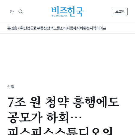
로그인
홈
심층기획
산업
금융
부동산
정책
노동
소비
자동차
사회
환경
지역
라이프
산업
7조 원 청약 흥행에도
공모가 하회…
피스피스스튜디오의