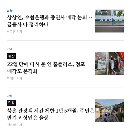
금융
상상인, 수협은행과 증권사 매각 논의…
금융사 다 정리하나
심지영 기자
산업
현장
22일 만에 다시 문 연 홈플러스, 점포
매각도 본격화
박해나 기자
사회
현장
북촌 관광객 시간 제한 1년 5개월, 주민은
반기고 상인은 울상
정원혁 기자