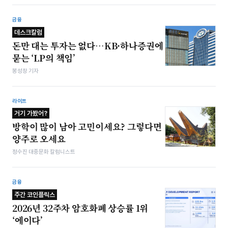
금융
데스크칼럼
돈만 대는 투자는 없다…KB·하나증권에
묻는 ‘LP의 책임’
봉성창 기자
라이프
거기 가봤어?
방학이 많이 남아 고민이세요? 그렇다면
양주로 오세요
정수진 대중문화 칼럼니스트
금융
주간 코인플릭스
2026년 32주차 암호화폐 상승률 1위
‘에이다’