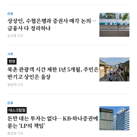
금융
상상인, 수협은행과 증권사 매각 논의…
금융사 다 정리하나
심지영 기자
사회
현장
북촌 관광객 시간 제한 1년 5개월, 주민은
반기고 상인은 울상
정원혁 기자
금융
데스크칼럼
돈만 대는 투자는 없다…KB·하나증권에
묻는 ‘LP의 책임’
봉성창 기자