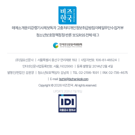
매체소개
윤리강령
기사제보
독자 고충처리
개인정보취급방침
이메일무단수집거부
청소년보호정책
정정·반론 보도
RSS
전체 태그
(주)일요신문사
｜
서울특별시 용산구 만리재로 192
｜
사업자번호: 106-81-48524
｜
인터넷신문사업등록번호: 서울, 아02990
｜
등록·발행일: 2014년 2월 4일
발행인/편집인: 김원양
｜
청소년보호책임자: 김남희
｜
TEL: 02-2198-1591
｜
FAX: 02-738-4675
｜
E-mail:
bizhk@bizhankook.com
Copyright © 2026 비즈한국. All rights reserved.
UPDATE 2026년 7월 16일