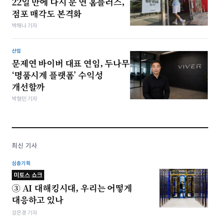
22일 만에 다시 문 연 홈플러스,
점포 매각도 본격화
박해나 기자
산업
문제연 바이버 대표 연임, 두나무
‘명품시계 플랫폼’ 수익성
개선할까
박형민 기자
최신 기사
심층기획
미토스 쇼크
③ AI 대해킹시대, 우리는 어떻게
대응하고 있나
강은경 기자