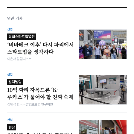
연관 기사
산업
유럽스타트업열전
‘비바테크 이후’ 다시 파리에서
스타트업을 생각하다
이은서 칼럼니스트
산업
밀덕텔링
10억 짜리 자폭드론 ‘K-
루카스’가 풀어야 할 진짜 숙제
김민석 한국국방안보포럼 연구위원
산업
현장