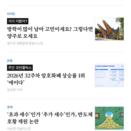
라이프
거기 가봤어?
방학이 많이 남아 고민이세요? 그렇다면
양주로 오세요
정수진 대중문화 칼럼니스트
금융
주간 코인플릭스
2026년 32주차 암호화폐 상승률 1위
‘에이다’
김상연 기자
정책
‘초과 세수’인가 ‘추가 세수’인가, 반도체
호황 재원 논란
이승현 저널리스트