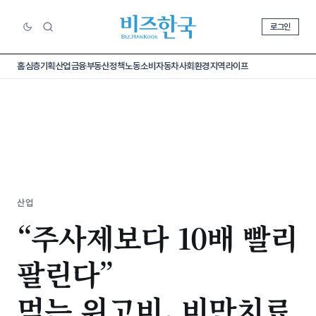
로그인
홈
심층기획
산업
금융
부동산
정책
노동
소비
자동차
사회
환경
지역
라이프
산업
“주사제보다 10배 빨리
팔린다”
먹는 위고비, 비만치료