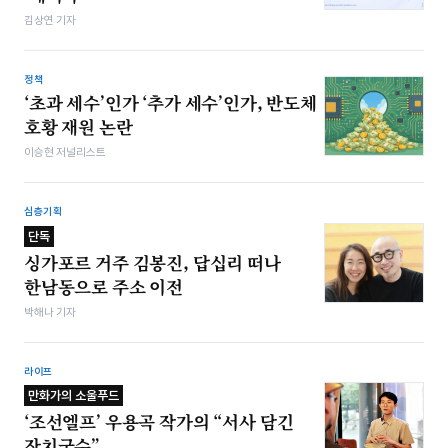
김상연 기자
정책
‘초과 세수’인가 ‘추가 세수’인가, 반도체
호황 재원 논란
이승현 저널리스트
심층기획
단독
싱가포르 거주 김봉진, 답십리 떠나
한남동으로 주소 이전
박해나 기자
라이프
만화가의 소울푸드
‘조선엘프’ 우용곡 작가의 “서사 담긴
잔치국수”