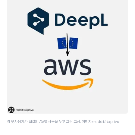
레딧 사용자가 딥엘의 AWS 사용을 두고 그린 그림. 이미지=reddit/r/xprivo