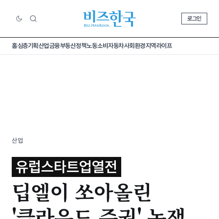
로그인
홈
심층기획
산업
금융
부동산
정책
노동
소비
자동차
사회
환경
지역
라이프
산업
유럽스타트업열전
딥엘이 쏘아올린
'클라우드 주권' 논쟁,