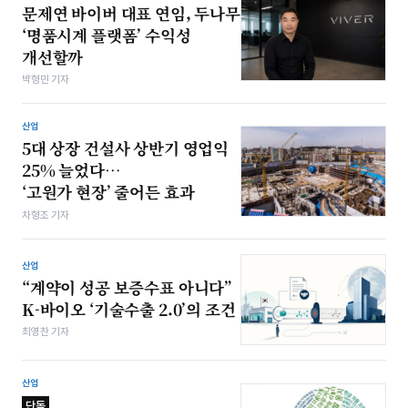
문제연 바이버 대표 연임, 두나무
‘명품시계 플랫폼’ 수익성
개선할까
박형민 기자
산업
5대 상장 건설사 상반기 영업익
25% 늘었다…
‘고원가 현장’ 줄어든 효과
차형조 기자
산업
“계약이 성공 보증수표 아니다”
K-바이오 ‘기술수출 2.0’의 조건
최영찬 기자
산업
단독