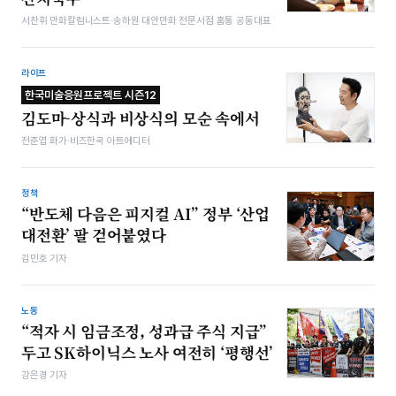
서찬휘 만화칼럼니스트·송하원 대안만화 전문서점 홈통 공동대표
라이프
한국미술응원프로젝트 시즌12
김도마-상식과 비상식의 모순 속에서
전준엽 화가·비즈한국 아트에디터
정책
“반도체 다음은 피지컬 AI” 정부 ‘산업
대전환’ 팔 걷어붙였다
김민호 기자
노동
“적자 시 임금조정, 성과급 주식 지급”
두고 SK하이닉스 노사 여전히 ‘평행선’
강은경 기자