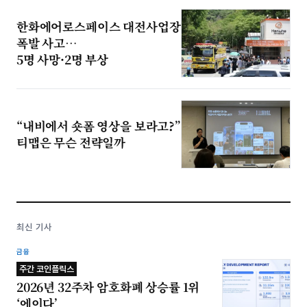
한화에어로스페이스 대전사업장
폭발 사고…
5명 사망·2명 부상
“내비에서 숏폼 영상을 보라고?”
티맵은 무슨 전략일까
최신 기사
금융
주간 코인플릭스
2026년 32주차 암호화폐 상승률 1위
‘에이다’