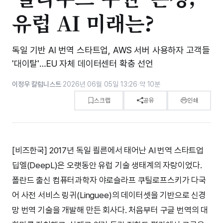
유럽 AI 미래는?
독일 기반 AI 번역 스타트업, AWS 서버 사용하자 고객들
'대이탈'…EU 자체 데이터센터 확충 선언
이정우 칼럼니스트
·
2026년 06월 05일 13:26
·
약 10분
스크랩
공유
인쇄
[비즈한국] 2017년 독일 쾰른에서 태어난 AI 번역 스타트업
딥엘(DeepL)은 오랫동안 유럽 기술 생태계의 자랑이었다.
폴란드 출신 컴퓨터과학자 야로슬라프 쿠틸로프스키가 다국
어 사전 서비스 링귀(Linguee)의 데이터셋을 기반으로 신경
망 번역 기술을 개발해 만든 회사다. 처음부터 구글 번역의 대