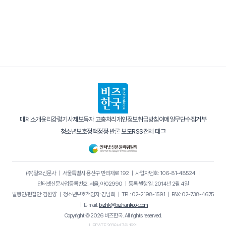
매체소개
윤리강령
기사제보
독자 고충처리
개인정보취급방침
이메일무단수집거부
청소년보호정책
정정·반론 보도
RSS
전체 태그
(주)일요신문사
｜
서울특별시 용산구 만리재로 192
｜
사업자번호: 106-81-48524
｜
인터넷신문사업등록번호: 서울, 아02990
｜
등록·발행일: 2014년 2월 4일
발행인/편집인: 김원양
｜
청소년보호책임자: 김남희
｜
TEL: 02-2198-1591
｜
FAX: 02-738-4675
｜
E-mail:
bizhk@bizhankook.com
Copyright © 2026 비즈한국. All rights reserved.
UPDATE 2026년 7월 16일