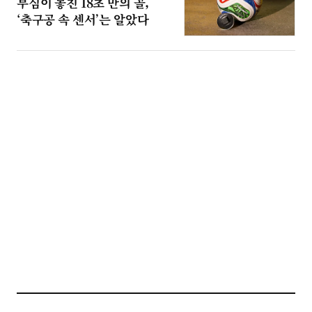
부심이 놓친 18초 만의 골,
‘축구공 속 센서’는 알았다