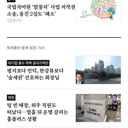
국립국어원 ‘말뭉치’ 사업 저작권
소송, 웅진 2심도 ‘패소’
강은경 기자
독자들이 함께 읽은 기사
대기업 총수 자택 공시가격⑦
평지보다 언덕, 한강뷰보다
'숲세권' 선호하는 회장님
현장
텅 빈 매장, 외주 직원도
떠났다…열흘 뒤 운명 갈리는
홈플러스 상황