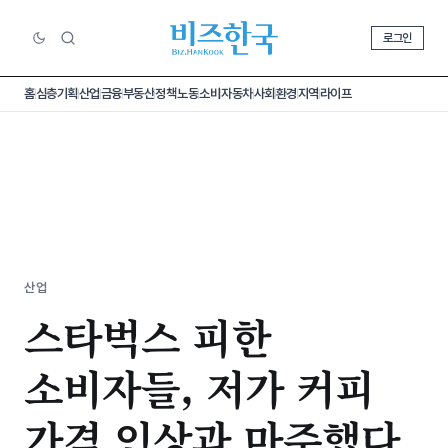
로그인
홈
심층기획
산업
금융
부동산
정책
노동
소비
자동차
사회
환경
지역
라이프
산업
스타벅스 피한
소비자들, 저가 커피
가격 인상과 마주했다