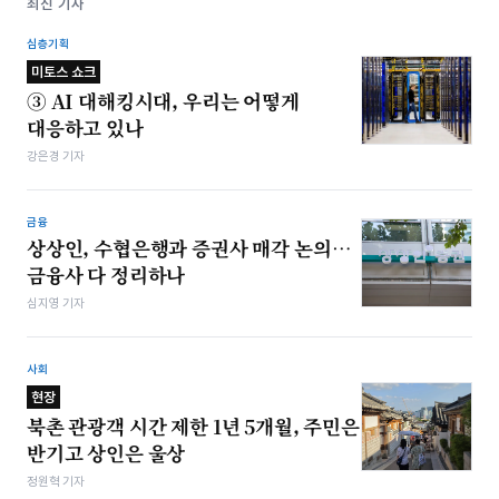
최신 기사
심층기획
미토스 쇼크
③ AI 대해킹시대, 우리는 어떻게
대응하고 있나
강은경 기자
금융
상상인, 수협은행과 증권사 매각 논의…
금융사 다 정리하나
심지영 기자
사회
현장
북촌 관광객 시간 제한 1년 5개월, 주민은
반기고 상인은 울상
정원혁 기자