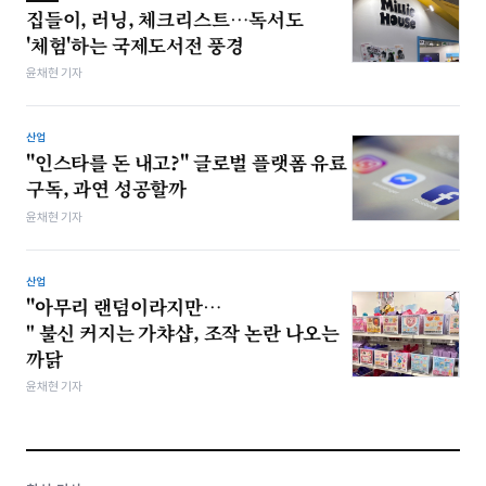
집들이, 러닝, 체크리스트…독서도
'체험'하는 국제도서전 풍경
윤채현 기자
산업
"인스타를 돈 내고?" 글로벌 플랫폼 유료
구독, 과연 성공할까
윤채현 기자
산업
"아무리 랜덤이라지만…
" 불신 커지는 가챠샵, 조작 논란 나오는
까닭
윤채현 기자