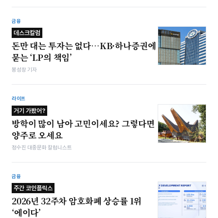
금융
데스크칼럼
돈만 대는 투자는 없다…KB·하나증권에
묻는 ‘LP의 책임’
봉성창 기자
라이프
거기 가봤어?
방학이 많이 남아 고민이세요? 그렇다면
양주로 오세요
정수진 대중문화 칼럼니스트
금융
주간 코인플릭스
2026년 32주차 암호화폐 상승률 1위
‘에이다’