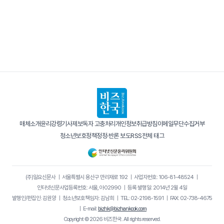
매체소개
윤리강령
기사제보
독자 고충처리
개인정보취급방침
이메일무단수집거부
청소년보호정책
정정·반론 보도
RSS
전체 태그
(주)일요신문사
｜
서울특별시 용산구 만리재로 192
｜
사업자번호: 106-81-48524
｜
인터넷신문사업등록번호: 서울, 아02990
｜
등록·발행일: 2014년 2월 4일
발행인/편집인: 김원양
｜
청소년보호책임자: 김남희
｜
TEL: 02-2198-1591
｜
FAX: 02-738-4675
｜
E-mail:
bizhk@bizhankook.com
Copyright © 2026 비즈한국. All rights reserved.