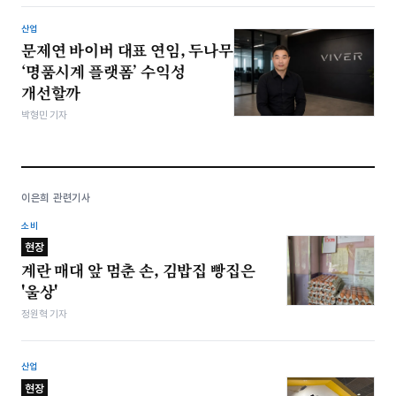
산업
문제연 바이버 대표 연임, 두나무
‘명품시계 플랫폼’ 수익성
개선할까
박형민 기자
이은희 관련기사
소비
현장
계란 매대 앞 멈춘 손, 김밥집 빵집은
'울상'
정원혁 기자
산업
현장