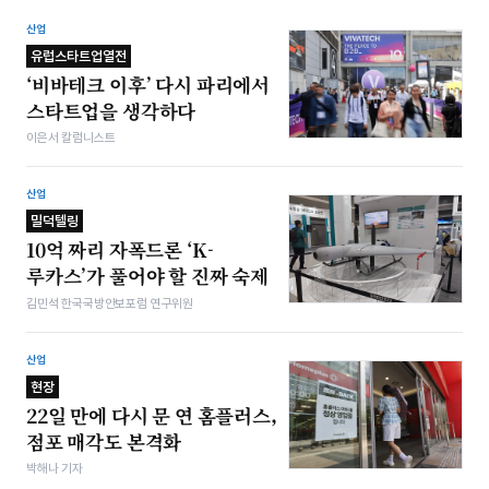
산업
유럽스타트업열전
‘비바테크 이후’ 다시 파리에서
스타트업을 생각하다
이은서 칼럼니스트
산업
밀덕텔링
10억 짜리 자폭드론 ‘K-
루카스’가 풀어야 할 진짜 숙제
김민석 한국국방안보포럼 연구위원
산업
현장
22일 만에 다시 문 연 홈플러스,
점포 매각도 본격화
박해나 기자