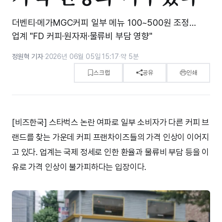
더벤티·메가MGC커피 일부 메뉴 100~500원 조정…
업계 "FD 커피·원자재·물류비 부담 영향"
정원혁 기자
·
2026년 06월 05일 15:17
·
약 5분
스크랩
공유
인쇄
[비즈한국] 스타벅스 논란 여파로 일부 소비자가 다른 커피 브
랜드를 찾는 가운데 커피 프랜차이즈들의 가격 인상이 이어지
고 있다. 업계는 국제 정세로 인한 환율과 물류비 부담 등을 이
유로 가격 인상이 불가피하다는 입장이다.