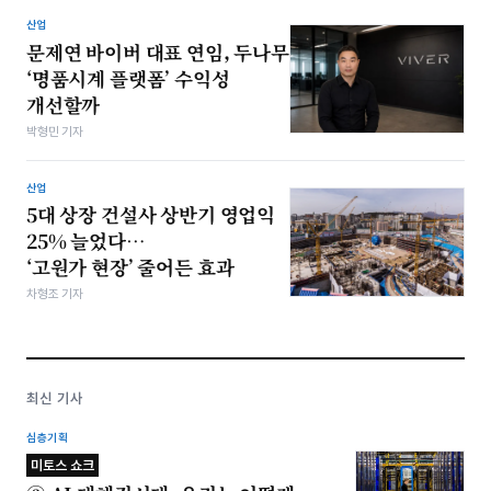
산업
문제연 바이버 대표 연임, 두나무
‘명품시계 플랫폼’ 수익성
개선할까
박형민 기자
산업
5대 상장 건설사 상반기 영업익
25% 늘었다…
‘고원가 현장’ 줄어든 효과
차형조 기자
최신 기사
심층기획
미토스 쇼크