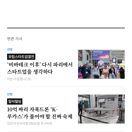
연관 기사
산업
유럽스타트업열전
‘비바테크 이후’ 다시 파리에서
스타트업을 생각하다
이은서 칼럼니스트
산업
밀덕텔링
10억 짜리 자폭드론 ‘K-
루카스’가 풀어야 할 진짜 숙제
김민석 한국국방안보포럼 연구위원