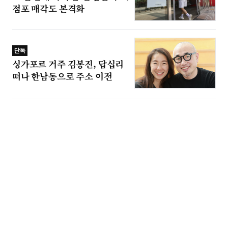
점포 매각도 본격화
단독
싱가포르 거주 김봉진, 답십리
떠나 한남동으로 주소 이전