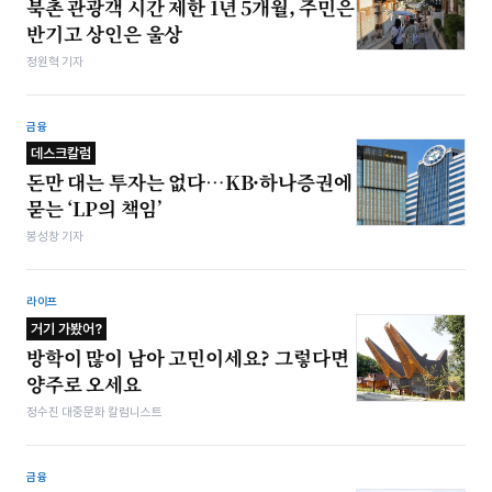
북촌 관광객 시간 제한 1년 5개월, 주민은
반기고 상인은 울상
정원혁 기자
금융
데스크칼럼
돈만 대는 투자는 없다…KB·하나증권에
묻는 ‘LP의 책임’
봉성창 기자
라이프
거기 가봤어?
방학이 많이 남아 고민이세요? 그렇다면
양주로 오세요
정수진 대중문화 칼럼니스트
금융