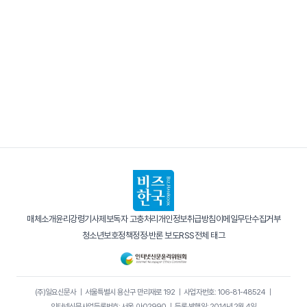
매체소개
윤리강령
기사제보
독자 고충처리
개인정보취급방침
이메일무단수집거부
청소년보호정책
정정·반론 보도
RSS
전체 태그
(주)일요신문사
｜
서울특별시 용산구 만리재로 192
｜
사업자번호: 106-81-48524
｜
인터넷신문사업등록번호: 서울, 아02990
｜
등록·발행일: 2014년 2월 4일