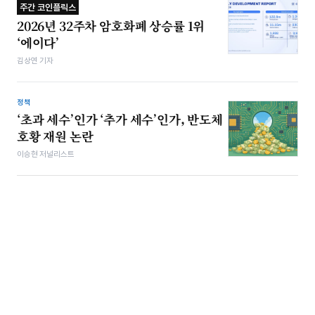
주간 코인플릭스
2026년 32주차 암호화폐 상승률 1위
‘에이다’
김상연 기자
정책
‘초과 세수’인가 ‘추가 세수’인가, 반도체
호황 재원 논란
이승현 저널리스트