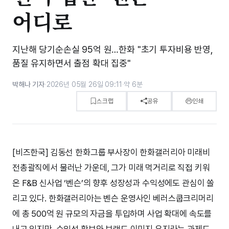
어디로
지난해 당기순손실 95억 원…한화 "초기 투자비용 반영,
품질 유지하면서 출점 확대 집중"
박해나 기자
·
2026년 05월 26일 09:11
·
약 6분
스크랩
공유
인쇄
[비즈한국] 김동선 한화그룹 부사장이 한화갤러리아 미래비
전총괄직에서 물러난 가운데, 그가 미래 먹거리로 직접 키워
온 F&B 신사업 ‘벤슨’의 향후 성장성과 수익성에도 관심이 쏠
리고 있다. 한화갤러리아는 벤슨 운영사인 베러스쿱크리머리
에 총 500억 원 규모의 자금을 투입하며 사업 확대에 속도를
내고 있지만, 수익성 확보와 브랜드 이미지 유지라는 과제도