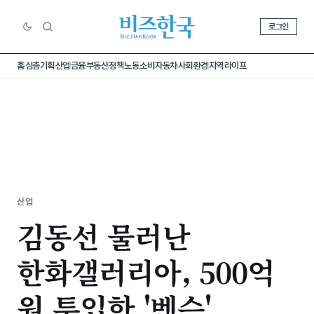
로그인
홈
심층기획
산업
금융
부동산
정책
노동
소비
자동차
사회
환경
지역
라이프
산업
김동선 물러난
한화갤러리아, 500억
원 투입한 '벤슨'