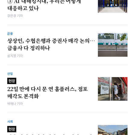
③ AI 대해킹시대, 우리는 어떻게
대응하고 있나
강은경 기자
금융
상상인, 수협은행과 증권사 매각 논의…
금융사 다 정리하나
심지영 기자
산업
현장
22일 만에 다시 문 연 홈플러스, 점포
매각도 본격화
박해나 기자
사회
현장