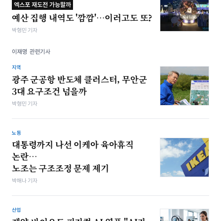
엑스포 재도전 가능할까
예산 집행 내역도 '깜깜'…이러고도 또?
박형민 기자
이재명 관련기사
지역
광주 군공항 반도체 클러스터, 무안군
3대 요구조건 넘을까
박형민 기자
노동
대통령까지 나선 이케아 육아휴직
논란…
노조는 구조조정 문제 제기
박해나 기자
산업