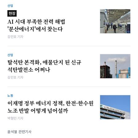
산업
현장
AI 시대 부족한 전력 해법
'분산에너지'에서 찾는다
김민호 기자
산업
탈석탄 본격화, 애물단지 된 신규
석탄발전소 어쩌나
김민호 기자
노동
이재명 정부 에너지 정책, 한전·한수원
노조 반발 어떻게 넘어설까
박형민 기자
윤석열 관련기사