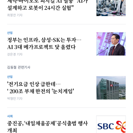
제약·바이오도 피지컬 AI 열풍 "AI가
설계하고 로봇이 24시간 실험"
최영찬 기자
산업
정부는 인프라, 삼성·SK는 투자…
AI 3대 메가프로젝트 닻 올렸다
강은경 기자
김동철 관련기사
산업
'전기요금 인상 급한데…
' 200조 부채 한전의 '눈치게임'
박형민 기자
사회
중진공,‘내일채움공제’공식출범 행사
개최