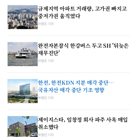
규제지역 아파트 거래량, 고가권 빠지고
중저가권 움직였다
차형조 기자
완전자본잠식 한강버스 두고 SH '뒤늦은
재무진단'
차형조 기자
한전, 한전KDN 지분 매각 중단…
국유자산 매각 중단 기조 영향
박형민 기자
제이지스타, 임창정 회사 파주 사옥 매입
취소했다
박형민 기자