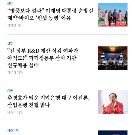
산업
“병풍보다 성과” 이재명 대통령 순방길
제약·바이오 ‘핀셋 동행’ 이유
최영찬 기자
산업
"전 정부 R&D 예산 삭감 여파가
아직도?" 과기정통부 산하 기관
신규채용 실태
강은경 기자
금융
추경호가 띄운 기업은행 대구 이전론,
산업은행 전철 밟나
박형민 기자
심층기획