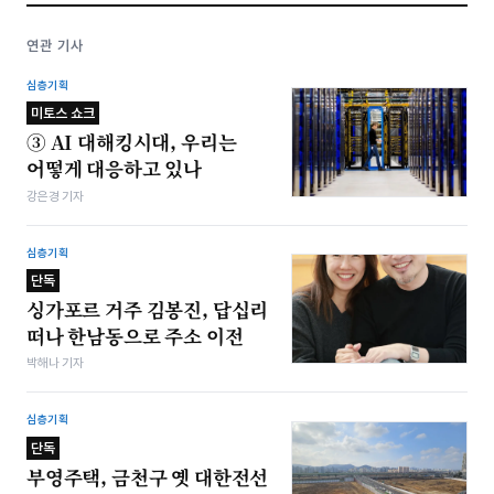
연관 기사
심층기획
미토스 쇼크
③ AI 대해킹시대, 우리는
어떻게 대응하고 있나
강은경 기자
심층기획
단독
싱가포르 거주 김봉진, 답십리
떠나 한남동으로 주소 이전
박해나 기자
심층기획
단독
부영주택, 금천구 옛 대한전선