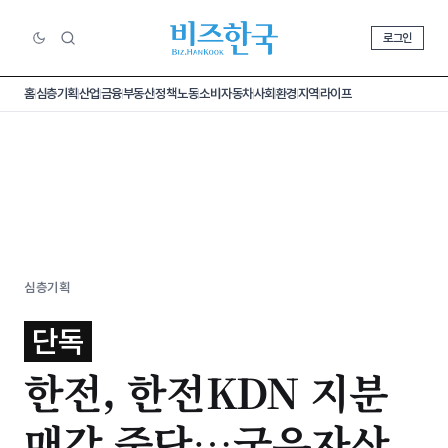
로그인
홈
심층기획
산업
금융
부동산
정책
노동
소비
자동차
사회
환경
지역
라이프
심층기획
단독
한전, 한전KDN 지분
매각 중단…국유자산