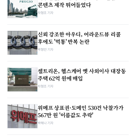
콘텐츠 제작 뛰어들었다
차형조 기자
신뢰 강조한 아우디, 어라운드뷰 리콜
후에도 '먹통' 반복 논란
박형민 기자
셀트리온, 헬스케어 옛 사외이사 대장동
주택 62억 원에 매입
차형조 기자
위메프 상표권·도메인 530건 낙찰가가
567만 원 '이름값도 추락'
박해나 기자