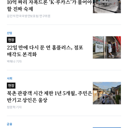
10억 짜리 자폭드론 ‘K-루카스’가 풀어야
할 진짜 숙제
김민석 한국국방안보포럼 연구위원
산업
현장
22일 만에 다시 문 연 홈플러스, 점포
매각도 본격화
박해나 기자
사회
현장
북촌 관광객 시간 제한 1년 5개월, 주민은
반기고 상인은 울상
정원혁 기자
금융