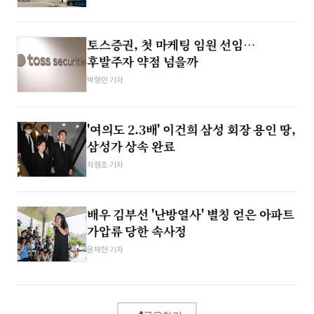
토스증권, 첫 마케팅 임원 선임…
후발주자 약점 넘을까
박형민 기자
'여의도 2.3배' 이건희 삼성 회장 용인 땅,
삼성가 상속 완료
차형조 기자
배우 김부선 '난방열사' 별칭 얻은 아파트
가압류 당한 속사정
윤채현 기자