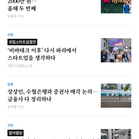
2000만 원…
올해 두 번째
우종국 기자
산업
유럽스타트업열전
‘비바테크 이후’ 다시 파리에서
스타트업을 생각하다
이은서 칼럼니스트
금융
상상인, 수협은행과 증권사 매각 논의…
금융사 다 정리하나
심지영 기자
산업
밀덕텔링