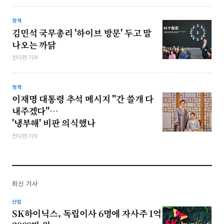
정책
김민석 국무총리 '하이브 방문' 두고 말
나오는 까닭
전다현 기자
정책
이재명 대통령 추석 메시지 "간 쓸개 다
내주겠다"…
'냉부해' 비판 의식했나
전다현 기자
최신 기사
산업
SK하이닉스, 독립이사 6명에 자사주 1억