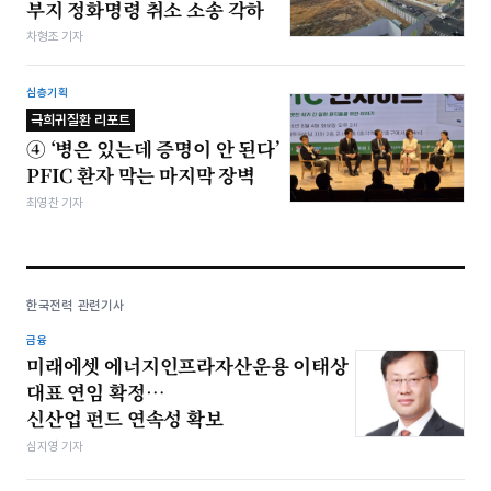
부지 정화명령 취소 소송 각하
차형조 기자
심층기획
극희귀질환 리포트
④ ‘병은 있는데 증명이 안 된다’
PFIC 환자 막는 마지막 장벽
최영찬 기자
한국전력 관련기사
금융
미래에셋 에너지인프라자산운용 이태상
대표 연임 확정…
신산업 펀드 연속성 확보
심지영 기자