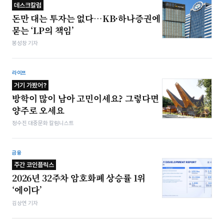
데스크칼럼
돈만 대는 투자는 없다…KB·하나증권에
묻는 ‘LP의 책임’
봉성창 기자
라이프
거기 가봤어?
방학이 많이 남아 고민이세요? 그렇다면
양주로 오세요
정수진 대중문화 칼럼니스트
금융
주간 코인플릭스
2026년 32주차 암호화폐 상승률 1위
‘에이다’
김상연 기자