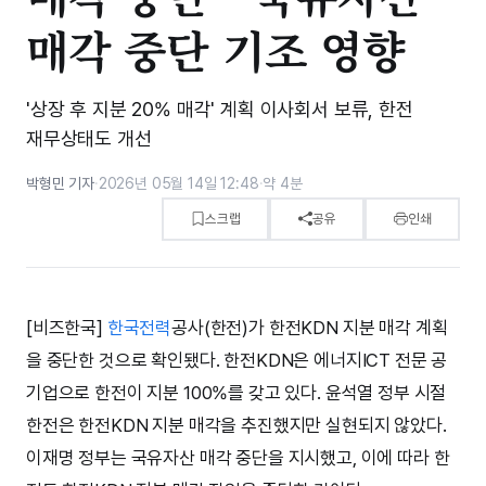
매각 중단 기조 영향
'상장 후 지분 20% 매각' 계획 이사회서 보류, 한전
재무상태도 개선
박형민 기자
·
2026년 05월 14일 12:48
·
약 4분
스크랩
공유
인쇄
[비즈한국]
한국전력
공사(한전)가 한전KDN 지분 매각 계획
을 중단한 것으로 확인됐다. 한전KDN은 에너지ICT 전문 공
기업으로 한전이 지분 100%를 갖고 있다. 윤석열 정부 시절
한전은 한전KDN 지분 매각을 추진했지만 실현되지 않았다.
이재명 정부는 국유자산 매각 중단을 지시했고, 이에 따라 한