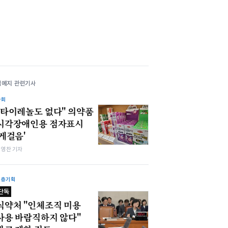
김예지 관련기사
사회
"타이레놀도 없다" 의약품
시각장애인용 점자표시
'게걸음'
최영찬 기자
심층기획
단독
식약처 "인체조직 미용
사용 바람직하지 않다"