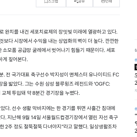
스크랩
공유
인쇄
여로 완치를 내건 세포치료제의 장밋빛 미래에 열광하고 있다.
것보다 시장에서 수익을 내는 상업화의 벽이 더 높다. 깐깐한
약한 소모품 공급망 굴레에서 벗어나기 힘들기 때문이다. 세포
하게 짚어본다.
0분. 전 국가대표 축구선수 박지성이 맨체스터 유나이티드 FC
을 밟았다. 그는 수원 삼성 블루윙즈 레전드와 ‘OGFC:
치에 교체 투입돼 약 8분간 경기장을 누볐다.
받았다. 선수 생활 막바지에는 한 경기를 뛰면 사흘간 침대에
았다. 지난해 9월 14일 서울월드컵경기장에서 열린 자선 축구
“한 2주 정도 절뚝절뚝 다녀야지”라고 말했다. 일상생활조차