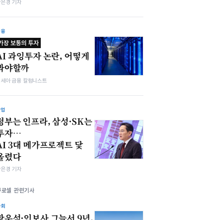
강은경 기자
금융
가장 보통의 투자
AI 과잉투자 논란, 어떻게
봐야할까
김세아 금융 칼럼니스트
산업
정부는 인프라, 삼성·SK는
투자…
AI 3대 메가프로젝트 닻
올렸다
강은경 기자
큐로셀 관련기사
사회
황우석·인보사 그늘서 9년,