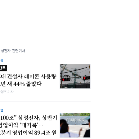
삼성전자 관련기사
산업
단독
5대 건설사 레미콘 사용량
2년 새 44% 줄었다
차형조 기자
산업
“100조” 삼성전자, 상반기
영업이익 ‘대기록’…
2분기 영업이익 89.4조 원