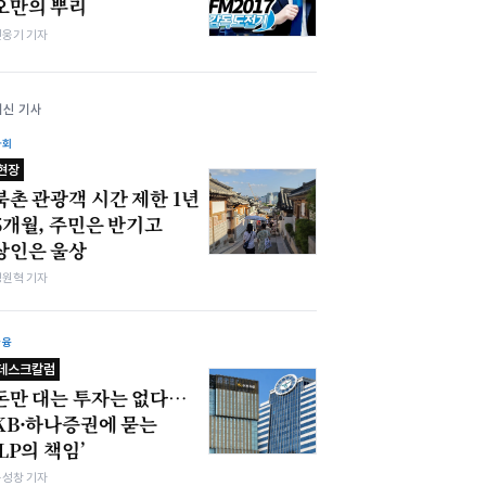
오만의 뿌리
민웅기 기자
최신 기사
사회
현장
북촌 관광객 시간 제한 1년
5개월, 주민은 반기고
상인은 울상
정원혁 기자
금융
데스크칼럼
돈만 대는 투자는 없다…
KB·하나증권에 묻는
‘LP의 책임’
봉성창 기자