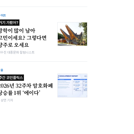
라이프
거기 가봤어?
방학이 많이 남아
고민이세요? 그렇다면
양주로 오세요
정수진 대중문화 칼럼니스트
금융
주간 코인플릭스
2026년 32주차 암호화폐
상승률 1위 ‘에이다’
김상연 기자