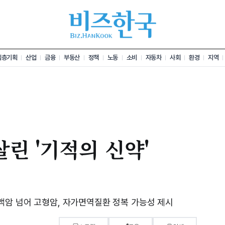
심층기획
산업
금융
부동산
정책
노동
소비
자동차
사회
환경
지역
살린 '기적의 신약'
암 넘어 고형암, 자가면역질환 정복 가능성 제시