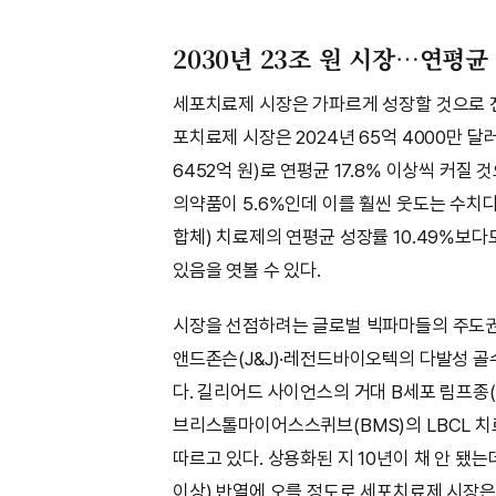
2030년 23조 원 시장…연평균
세포치료제 시장은 가파르게 성장할 것으로 
포치료제 시장은 2024년 65억 4000만 달러(
6452억 원)로 연평균 17.8% 이상씩 커질
의약품이 5.6%인데 이를 훨씬 웃도는 수치다
합체) 치료제의 연평균 성장률 10.49%보
있음을 엿볼 수 있다.
시장을 선점하려는 글로벌 빅파마들의 주도권 
앤드존슨(J&J)·레전드바이오텍의 다발성 골수종
다. 길리어드 사이언스의 거대 B세포 림프종(LB
브리스톨마이어스스퀴브(BMS)의 LBCL 치료제
따르고 있다. 상용화된 지 10년이 채 안 됐
이상) 반열에 오를 정도로 세포치료제 시장은