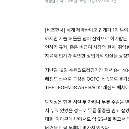
최영찬 기자
·
2026년 05월 11일 15:21
·
약 9분
[비즈한국] 세계 제약바이오 업계가 1회 투
하지만 기술 허들을 넘어 신약으로 허가받는 
인허가 규제, 좁은 비급여 시장의 한계, 취
치료제 업계가 직면한 상업화의 현실을 냉정
지난달 19일 수원월드컵경기장 저녁 8시 4
레전드 선수로 구성된 OGFC 소속으로 경기장
THE LEGENDS ARE BACK’ 레전드 매
박지성은 현역 시절 두 차례나 무릎 수술을 
서 누워 있었을 정도로 무릎 통증을 안고 살
대회 ‘아이콘매치’에서도 약 55분을 뛰고서 
버거울 만큼 무릎이 망가져 있었다.