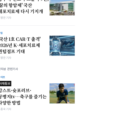
'꿈의 항암제' 국산
세포치료제 다시 기지개
최영찬 기자
산업
'국산 1호 CAR-T 출격'
2026년 K-세포치료제
퀀텀점프 기대
최영찬 기자
박지성 관련기사
라이프
아재튜브
감스트·슛포러브·
꽁병지tv…축구를 즐기는
다양한 방법
우종국 기자