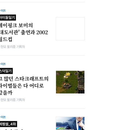
라이프
아이돌일기
에이핑크 보미의
'대도서관' 출연과 2002
월드컵
구현모 필리즘 기획자
라이프
스덕일기
그 많던 스타크래프트의
라이벌들은 다 어디로
갔을까
구현모 필리즘 기획자
라이프
에펨썰_4화