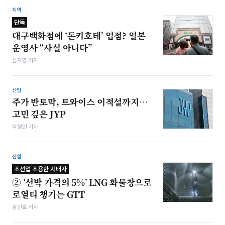
지역
단독
대구백화점에 ‘돈키호테’ 입점? 일본
운영사 “사실 아니다”
심지영 기자
산업
주가 반토막, 트와이스 이적설까지…
고민 깊은 JYP
박형민 기자
산업
조선업 조용한 지배자
② ‘선박 가격의 5%’ LNG 화물창으로
로열티 챙기는 GTT
김민호 기자