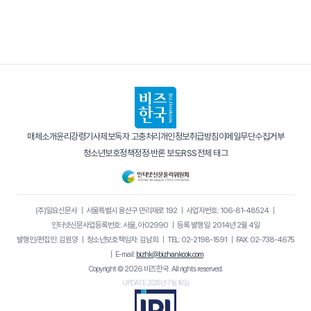
매체소개
윤리강령
기사제보
독자 고충처리
개인정보취급방침
이메일무단수집거부
청소년보호정책
정정·반론 보도
RSS
전체 태그
(주)일요신문사
｜
서울특별시 용산구 만리재로 192
｜
사업자번호: 106-81-48524
｜
인터넷신문사업등록번호: 서울, 아02990
｜
등록·발행일: 2014년 2월 4일
발행인/편집인: 김원양
｜
청소년보호책임자: 김남희
｜
TEL: 02-2198-1591
｜
FAX: 02-738-4675
｜
E-mail:
bizhk@bizhankook.com
Copyright © 2026 비즈한국. All rights reserved.
UPDATE 2026년 7월 16일