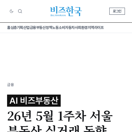
로그인
홈
심층기획
산업
금융
부동산
정책
노동
소비
자동차
사회
환경
지역
라이프
금융
AI 비즈부동산
26년 5월 1주차 서울
부동산 실거래 동향