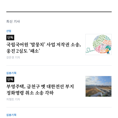
최신 기사
산업
단독
국립국어원 ‘말뭉치’ 사업 저작권 소송,
웅진 2심도 ‘패소’
강은경 기자
심층기획
단독
부영주택, 금천구 옛 대한전선 부지
정화명령 취소 소송 각하
차형조 기자
심층기획