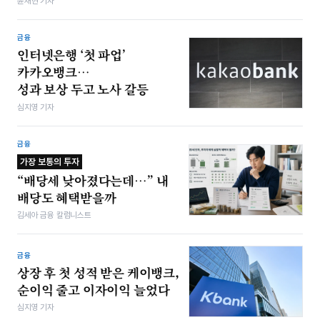
윤채현 기자
금융
인터넷은행 ‘첫 파업’
카카오뱅크…
성과 보상 두고 노사 갈등
심지영 기자
금융
가장 보통의 투자
“배당세 낮아졌다는데…” 내
배당도 혜택받을까
김세아 금융 칼럼니스트
금융
상장 후 첫 성적 받은 케이뱅크,
순이익 줄고 이자이익 늘었다
심지영 기자