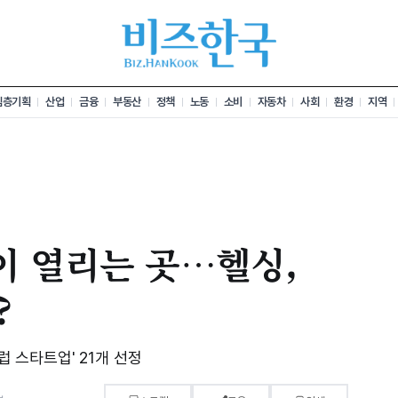
심층기획
산업
금융
부동산
정책
노동
소비
자동차
사회
환경
지역
이 열리는 곳…헬싱,
?
럽 스타트업' 21개 선정